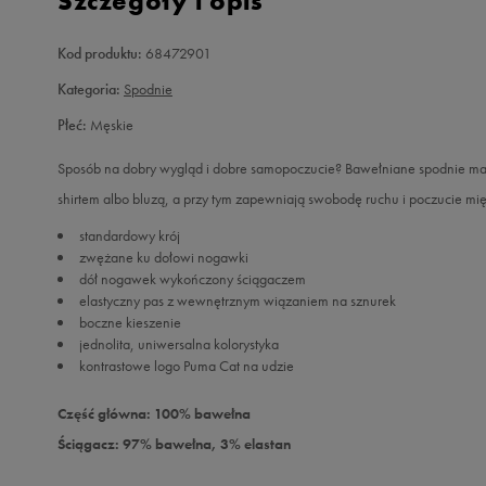
Szczegóły i opis
Kod produktu:
68472901
Kategoria:
Spodnie
Płeć:
Męskie
Sposób na dobry wygląd i dobre samopoczucie? Bawełniane spodnie mark
shirtem albo bluzą, a przy tym zapewniają swobodę ruchu i poczucie mięk
standardowy krój
zwężane ku dołowi nogawki
dół nogawek wykończony ściągaczem
elastyczny pas z wewnętrznym wiązaniem na sznurek
boczne kieszenie
jednolita, uniwersalna kolorystyka
kontrastowe logo Puma Cat na udzie
Część główna: 100% bawełna
Ściągacz: 97% bawełna, 3% elastan