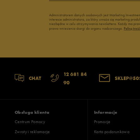
3
Administratorem danych osobowych jest Marketing Investme
interesie administratora, za który uważa się marketing pro
2
niezbędne w celu otrzymywania newslettera. Każdy ma prawo
prawo wniesienia skargi do organu nadzorczego.
Pełną treś
1
Szerokość
Liczba głosów
12 681 84
CHAT
SKLEP@50
90
wąski
standardowy
szer
Zgodność z rozmiarem
Liczba głosów
zaniżony
zgodny
zawyż
Obsługa klienta
Informacje
Centrum Pomocy
Promocje
Zwroty i reklamacje
Karta podarunkowa
Jak zbieramy opinie?