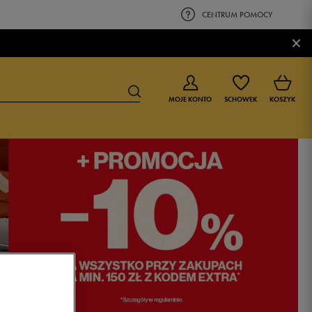
CENTRUM POMOCY
×
MOJE KONTO
SCHOWEK
KOSZYK
BUTY DLA CHŁOPCA
BUTY DLA DZIEWCZYNKI
0-4 lat
0-4 lat
4-8 lat
4-8 lat
9-16 lat
9-16 lat