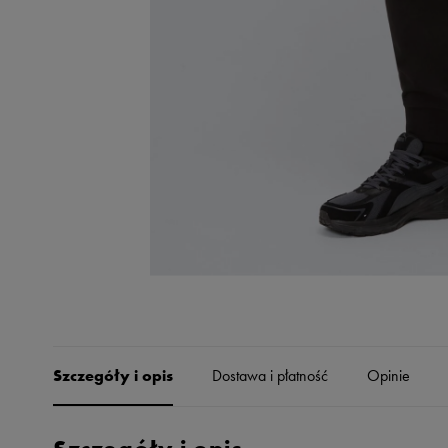
Skechers
Timberland
Umbro
Under Armour
Up8
U.S. Polo ASSN.
Vans
Szczegóły i opis
Dostawa i płatność
Opinie