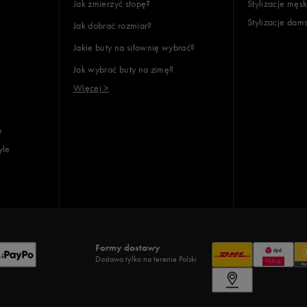
Jak zmierzyć stopę?
Stylizacje męsk
Stylizacje dam
Jak dobrać rozmiar?
lientów
Jakie buty na siłownię wybrać?
Jak wybrać buty na zimę?
Wyczyść
Szukaj
Więcej >
e
yle
Formy dostawy
Dostawa tylko na terenie Polski