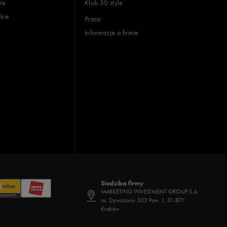
ie
Klub 50 style
skie
Praca
Informacje o firmie
Siedziba firmy
MARKETING INVESTMENT GROUP S.A.
os. Dywizjonu 303 Paw. 1, 31-871
Kraków