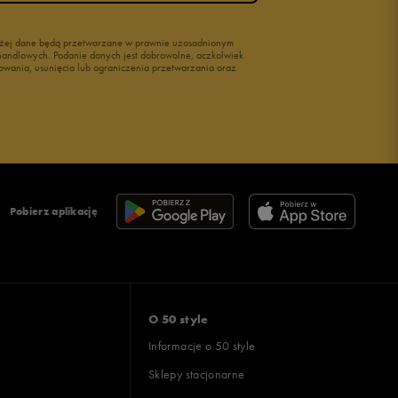
wyżej dane będą przetwarzane w prawnie uzasadnionym
i handlowych. Podanie danych jest dobrowolne, aczkolwiek
owania, usunięcia lub ograniczenia przetwarzania oraz
Pobierz aplikację
O 50 style
Informacje o 50 style
Sklepy stacjonarne