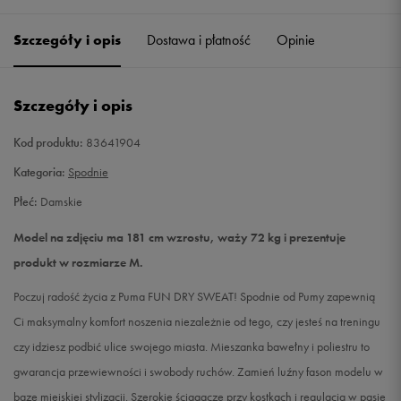
Szczegóły i opis
Dostawa i płatność
Opinie
S
Powiadom o dostępności
M
Powiadom o dostępności
Szczegóły i opis
L
Powiadom o dostępności
Kod produktu:
83641904
Kategoria:
Spodnie
Płeć:
Damskie
Model na zdjęciu ma 181 cm wzrostu, waży 72 kg i prezentuje
produkt w rozmiarze M.
Poczuj radość życia z Puma FUN DRY SWEAT! Spodnie od Pumy zapewnią
Ci maksymalny komfort noszenia niezależnie od tego, czy jesteś na treningu
czy idziesz podbić ulice swojego miasta. Mieszanka bawełny i poliestru to
gwarancja przewiewności i swobody ruchów. Zamień luźny fason modelu w
bazę miejskiej stylizacji. Szerokie ściągacze przy kostkach i regulacja w pasie