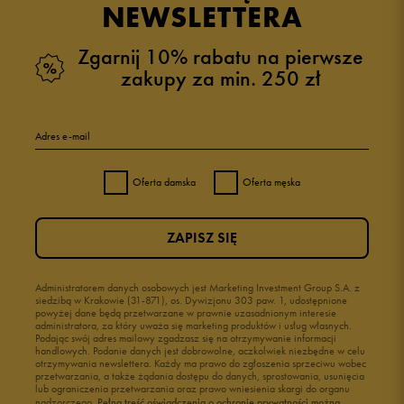
NEWSLETTERA
Zgarnij 10% rabatu na pierwsze
zakupy za min. 250 zł
Adres e-mail
Oferta damska
Oferta męska
ZAPISZ SIĘ
Administratorem danych osobowych jest Marketing Investment Group S.A. z
siedzibą w Krakowie (31-871), os. Dywizjonu 303 paw. 1, udostępnione
powyżej dane będą przetwarzane w prawnie uzasadnionym interesie
administratora, za który uważa się marketing produktów i usług własnych.
Podając swój adres mailowy zgadzasz się na otrzymywanie informacji
handlowych. Podanie danych jest dobrowolne, aczkolwiek niezbędne w celu
otrzymywania newslettera. Każdy ma prawo do zgłoszenia sprzeciwu wobec
przetwarzania, a także żądania dostępu do danych, sprostowania, usunięcia
lub ograniczenia przetwarzania oraz prawo wniesienia skargi do organu
nadzorczego.
Pełną treść oświadczenia o ochronie prywatności można