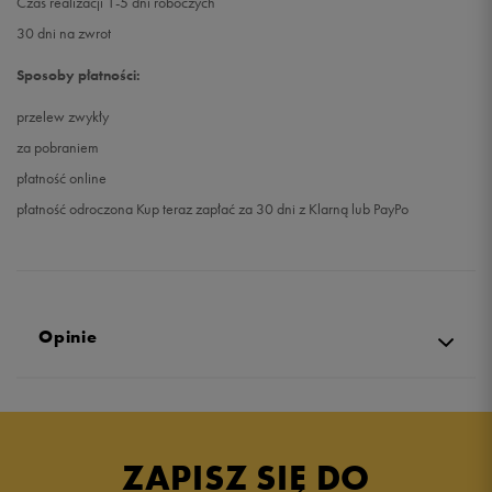
Czas realizacji 1-5 dni roboczych
30 dni na zwrot
Sposoby płatności:
przelew zwykły
za pobraniem
płatność online
płatność odroczona Kup teraz zapłać za 30 dni z Klarną lub PayPo
Opinie
Produkt nie posiada recenzji
ZAPISZ SIĘ DO