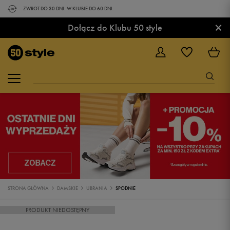
ZWROT DO 30 DNI. W KLUBIE DO 60 DNI.
×
Dołącz do Klubu 50 style
STRONA GŁÓWNA
DAMSKIE
UBRANIA
SPODNIE
PRODUKT NIEDOSTĘPNY