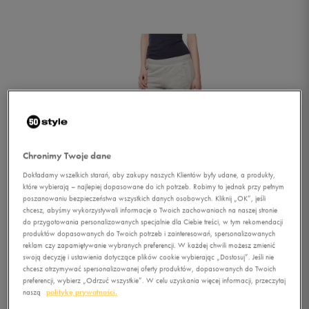
Chronimy Twoje dane
Dokładamy wszelkich starań, aby zakupy naszych Klientów były udane, a produkty,
które wybierają – najlepiej dopasowane do ich potrzeb. Robimy to jednak przy pełnym
poszanowaniu bezpieczeństwa wszystkich danych osobowych. Kliknij „OK”, jeśli
chcesz, abyśmy wykorzystywali informacje o Twoich zachowaniach na naszej stronie
do przygotowania personalizowanych specjalnie dla Ciebie treści, w tym rekomendacji
produktów dopasowanych do Twoich potrzeb i zainteresowań, spersonalizowanych
reklam czy zapamiętywanie wybranych preferencji. W każdej chwili możesz zmienić
swoją decyzję i ustawienia dotyczące plików cookie wybierając „Dostosuj”. Jeśli nie
1/4
chcesz otrzymywać spersonalizowanej oferty produktów, dopasowanych do Twoich
preferencji, wybierz „Odrzuć wszystkie”. W celu uzyskania więcej informacji, przeczytaj
naszą
politykę prywatności.