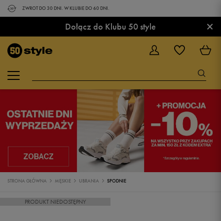
ZWROT DO 30 DNI. W KLUBIE DO 60 DNI.
×
Dołącz do Klubu 50 style
STRONA GŁÓWNA
MĘSKIE
UBRANIA
SPODNIE
PRODUKT NIEDOSTĘPNY