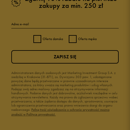
zakupy za min. 250 zł
Adres e-mail
Oferta damska
Oferta męska
ZAPISZ SIĘ
Administratorem danych osobowych jest Marketing Investment Group S.A. z
siedzibą w Krakowie (31-871), os. Dywizjonu 303 paw. 1, udostępnione
powyżej dane będą przetwarzane w prawnie uzasadnionym interesie
administratora, za który uważa się marketing produktów i usług własnych.
Podając swój adres mailowy zgadzasz się na otrzymywanie informacji
handlowych. Podanie danych jest dobrowolne, aczkolwiek niezbędne w celu
otrzymywania newslettera. Każdy ma prawo do zgłoszenia sprzeciwu wobec
przetwarzania, a także żądania dostępu do danych, sprostowania, usunięcia
lub ograniczenia przetwarzania oraz prawo wniesienia skargi do organu
nadzorczego.
Pełną treść oświadczenia o ochronie prywatności można
znaleźć w Polityce prywatności.