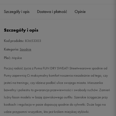
Szczegóły i opis
Dostawa i płatność
Opinie
L
Powiadom o dostępności
XL
Powiadom o dostępności
Szczegóły i opis
XXL
Powiadom o dostępności
Kod produktu:
83653303
Kategoria:
Spodnie
Płeć:
Męskie
Poczuj radość życia z Puma FUN DRY SWEAT! Streetwearowe spodnie od
Pumy zapewnią Ci maksymalny komfort noszenia niezależnie od tego, czy
jesteś na treningu, czy idziesz podbić ulice swojego miasta. Mieszanka
bawełny i poliestru to gwarancja przewiewności i swobody ruchów. Zamień
luźny fason modelu w bazę zjawiskowego outfitu. Szerokie ściągacze przy
kostkach i regulacja w pasie dopasują spodnie do sylwetki. Duże logo na
udzie przypomni wszystkim, kto jest królem miejskiej stylówki.