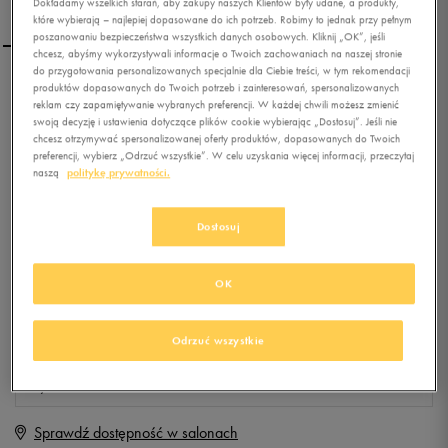
Dokładamy wszelkich starań, aby zakupy naszych Klientów były udane, a produkty,
które wybierają – najlepiej dopasowane do ich potrzeb. Robimy to jednak przy pełnym
poszanowaniu bezpieczeństwa wszystkich danych osobowych. Kliknij „OK”, jeśli
chcesz, abyśmy wykorzystywali informacje o Twoich zachowaniach na naszej stronie
do przygotowania personalizowanych specjalnie dla Ciebie treści, w tym rekomendacji
produktów dopasowanych do Twoich potrzeb i zainteresowań, spersonalizowanych
PUMA SPODNIE FUN DRY
reklam czy zapamiętywanie wybranych preferencji. W każdej chwili możesz zmienić
SWEAT
swoją decyzję i ustawienia dotyczące plików cookie wybierając „Dostosuj”. Jeśli nie
chcesz otrzymywać spersonalizowanej oferty produktów, dopasowanych do Twoich
preferencji, wybierz „Odrzuć wszystkie”. W celu uzyskania więcej informacji, przeczytaj
0.0
(
0
)
naszą
politykę prywatności.
99,99
zł
z Vat
+ 500 PKT W
KLUBIE 50 STYLE
Dostosuj
OK
Produkt niedostępny
Jeśli artykuł będzie ponownie dostępny, otrzymasz od nas powiadomienie.
Odrzuć wszystkie
Wybierz rozmiar
Sprawdź dostępność w salonach
M
Powiadom o dostępności