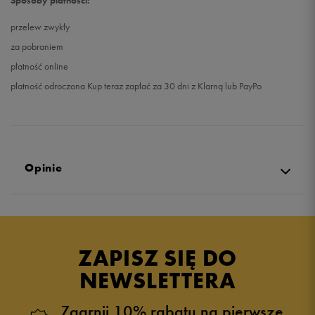
Sposoby płatności:
przelew zwykły
za pobraniem
płatność online
płatność odroczona Kup teraz zapłać za 30 dni z Klarną lub PayPo
Opinie
Produkt nie posiada recenzji
ZAPISZ SIĘ DO
NEWSLETTERA
Zgarnij 10% rabatu na pierwsze