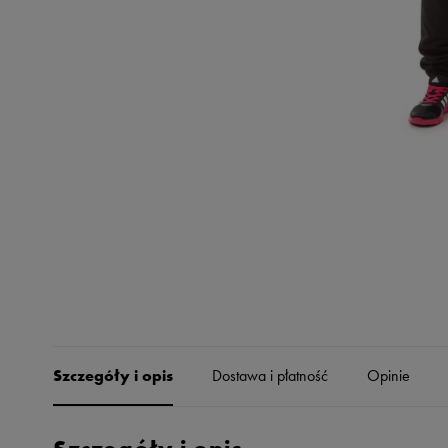
Skechers
Timberland
Umbro
Under Armour
Up8
U.S. Polo ASSN.
Vans
Szczegóły i opis
Dostawa i płatność
Opinie