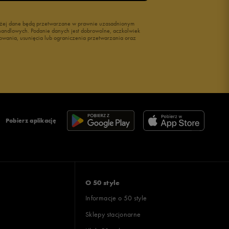
wyżej dane będą przetwarzane w prawnie uzasadnionym
i handlowych. Podanie danych jest dobrowolne, aczkolwiek
owania, usunięcia lub ograniczenia przetwarzania oraz
Pobierz aplikację
O 50 style
Informacje o 50 style
Sklepy stacjonarne