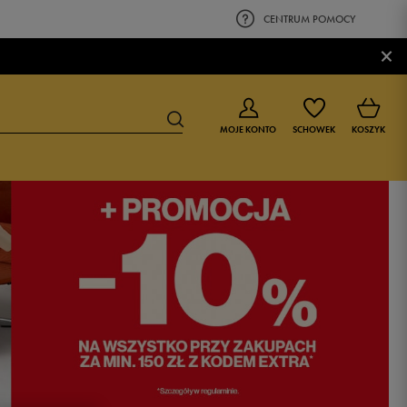
CENTRUM POMOCY
×
MOJE KONTO
SCHOWEK
KOSZYK
BUTY DLA CHŁOPCA
BUTY DLA DZIEWCZYNKI
0-4 lat
0-4 lat
4-8 lat
4-8 lat
9-16 lat
9-16 lat