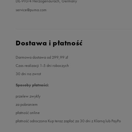
DE-91074 Herzogenaurach, Germany
service@puma.com
Dostawa i płatność
Darmowa dostawa od 299,99 zł
Czas realizacji 1-5 dni roboczych
30 dni na zwrot
Sposoby płatności:
przelew zwykły
za pobraniem
płatność online
płatność odroczona Kup teraz zapłać za 30 dni z Klarną lub PayPo