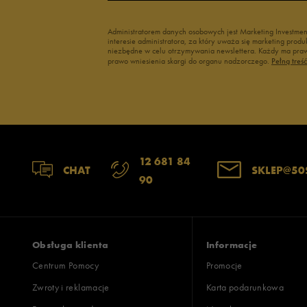
Administratorem danych osobowych jest Marketing Investme
interesie administratora, za który uważa się marketing pro
niezbędne w celu otrzymywania newslettera. Każdy ma prawo
prawo wniesienia skargi do organu nadzorczego.
Pełną treś
12 681 84
CHAT
SKLEP@50
90
Obsługa klienta
Informacje
Centrum Pomocy
Promocje
Zwroty i reklamacje
Karta podarunkowa