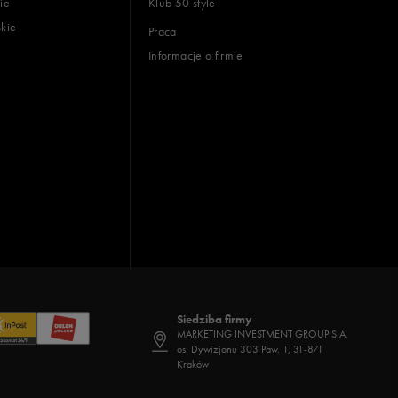
ie
Klub 50 style
skie
Praca
Informacje o firmie
Siedziba firmy
MARKETING INVESTMENT GROUP S.A.
os. Dywizjonu 303 Paw. 1, 31-871
Kraków