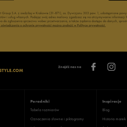
nt Group S.A. z siedzibą w Krakowie (31-871), os. Dywizjonu 303 paw. 1, udostępnione po
duktów i usług własnych. Podając swój adres mailowy zgadzasz się na otrzymywanie informacj
 do zgłoszenia sprzeciwu wobec przetwarzania, a także żądania dostępu do danych, sprost
ć oświadczenia o ochronie prywatności można znaleźć w Polityce prywatności.
Znajdź nas na
STYLE.COM
Poradniki
Inspiracje
Tabela rozmiarów
Blog
Oznaczenia słowne i piktogramy
Historia marek