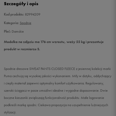
Szczegóły i opis
L
Powiadom o dostępności
Kod produktu:
82994209
Kategoria:
Spodnie
Płeć:
Damskie
Modelka na zdjęciu ma 176 cm wzrostu, waży 55 kg i prezentuje
produkt w rozmiarze S.
Spodnie dresowe SWEAT PANTS CLOSED FLEECE z jesiennej kolekcji marki
Puma cechują się wysokiej jakości wykonaniem. Miły w dotyku, oddychający
i ciepły materiał zapewni optymalny komfort użytkowania. Regulowany,
szeroki ściągacz w pasie umożliwi idealne i wygodne dopasowanie. Dwie
boczne kieszonki zwiększają funkcjonalność produktu. Małe logowanie
podkreśli markę spodni. Ciekawa propozycja na uzupełnienie luźniejszych
stylizacji.