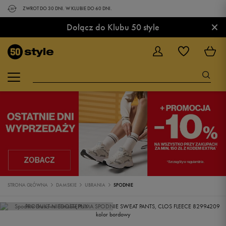
ZWROT DO 30 DNI. W KLUBIE DO 60 DNI.
×
Dołącz do Klubu 50 style
STRONA GŁÓWNA
DAMSKIE
UBRANIA
SPODNIE
PRODUKT NIEDOSTĘPNY