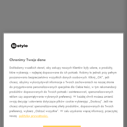
Chronimy Twoje dane
Dokładamy wszelkich starań, aby zakupy naszych Klientów były udane, a produkty,
które wybierają – najlepiej dopasowane do ich potrzeb. Robimy to jednak przy pełnym
poszanowaniu bezpieczeństwa wszystkich danych osobowych. Kliknij „OK”, jeśli
chcesz, abyśmy wykorzystywali informacje o Twoich zachowaniach na naszej stronie
1/1
do przygotowania personalizowanych specjalnie dla Ciebie treści, w tym rekomendacji
produktów dopasowanych do Twoich potrzeb i zainteresowań, spersonalizowanych
reklam czy zapamiętywanie wybranych preferencji. W każdej chwili możesz zmienić
swoją decyzję i ustawienia dotyczące plików cookie wybierając „Dostosuj”. Jeśli nie
chcesz otrzymywać spersonalizowanej oferty produktów, dopasowanych do Twoich
preferencji, wybierz „Odrzuć wszystkie”. W celu uzyskania więcej informacji, przeczytaj
naszą
politykę prywatności.
PUMA SPODNIE SWEAT