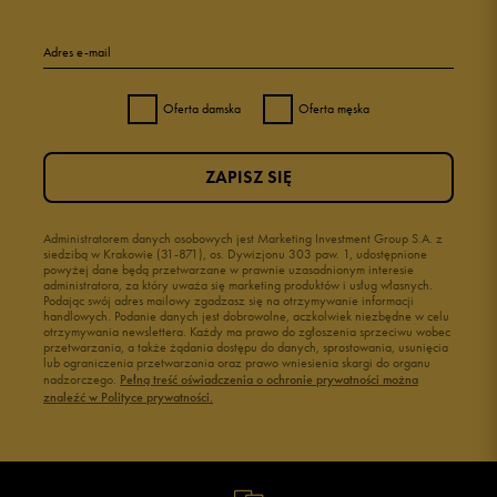
Adres e-mail
Oferta damska
Oferta męska
ZAPISZ SIĘ
Administratorem danych osobowych jest Marketing Investment Group S.A. z
siedzibą w Krakowie (31-871), os. Dywizjonu 303 paw. 1, udostępnione
powyżej dane będą przetwarzane w prawnie uzasadnionym interesie
administratora, za który uważa się marketing produktów i usług własnych.
Podając swój adres mailowy zgadzasz się na otrzymywanie informacji
handlowych. Podanie danych jest dobrowolne, aczkolwiek niezbędne w celu
otrzymywania newslettera. Każdy ma prawo do zgłoszenia sprzeciwu wobec
przetwarzania, a także żądania dostępu do danych, sprostowania, usunięcia
lub ograniczenia przetwarzania oraz prawo wniesienia skargi do organu
nadzorczego.
Pełną treść oświadczenia o ochronie prywatności można
znaleźć w Polityce prywatności.