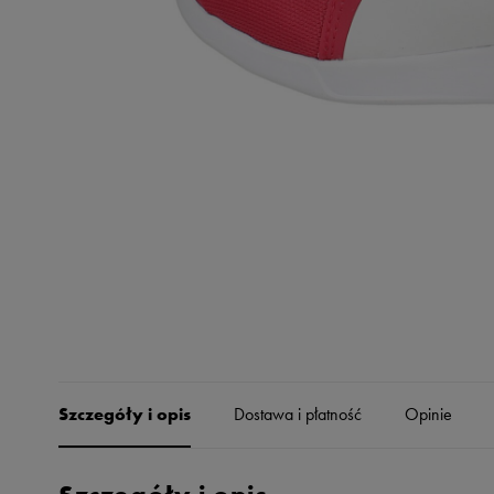
Skechers
Timberland
Umbro
Under Armour
Up8
U.S. Polo ASSN.
Vans
Szczegóły i opis
Dostawa i płatność
Opinie