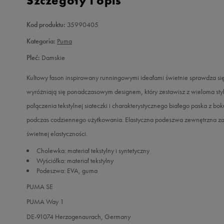
Szczegóły i opis
Kod produktu:
35990405
Kategoria:
Puma
Płeć:
Damskie
Kultowy fason inspirowany runningowymi ideałami świetnie sprawdza się w
wyróżniają się ponadczasowym designem, który zestawisz z wieloma st
połączenia tekstylnej siateczki i charakterystycznego białego paska z
podczas codziennego użytkowania. Elastyczna podeszwa zewnętrzna z
świetnej elastyczności.
Cholewka: materiał tekstylny i syntetyczny
Wyściółka: materiał tekstylny
Podeszwa: EVA, guma
PUMA SE
PUMA Way 1
DE-91074 Herzogenaurach, Germany