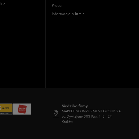
skie
Praca
Informacje o firmie
Siedziba firmy
MARKETING INVESTMENT GROUP S.A.
os. Dywizjonu 303 Paw. 1, 31-871
Kraków