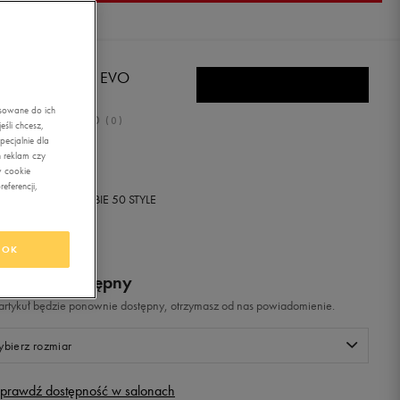
MA ST TRAINER EVO
asowane do ich
0.0
(
0
)
śli chcesz,
ecjalnie dla
,99
zł
z Vat
 reklam czy
w cookie
eferencji,
+ 300 PKT W
KLUBIE 50 STYLE
OK
odukt niedostępny
i artykuł będzie ponownie dostępny, otrzymasz od nas powiadomienie.
bierz rozmiar
prawdź dostępność w salonach
Rozmiary EU
Rozmiary US