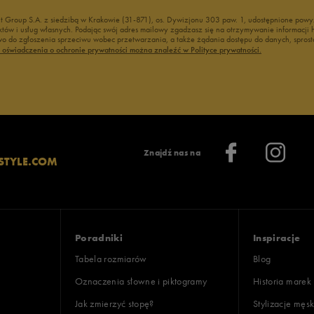
nt Group S.A. z siedzibą w Krakowie (31-871), os. Dywizjonu 303 paw. 1, udostępnione po
duktów i usług własnych. Podając swój adres mailowy zgadzasz się na otrzymywanie informacj
 do zgłoszenia sprzeciwu wobec przetwarzania, a także żądania dostępu do danych, sprost
ć oświadczenia o ochronie prywatności można znaleźć w Polityce prywatności.
Znajdź nas na
STYLE.COM
Poradniki
Inspiracje
Tabela rozmiarów
Blog
Oznaczenia słowne i piktogramy
Historia marek
Jak zmierzyć stopę?
Stylizacje męsk