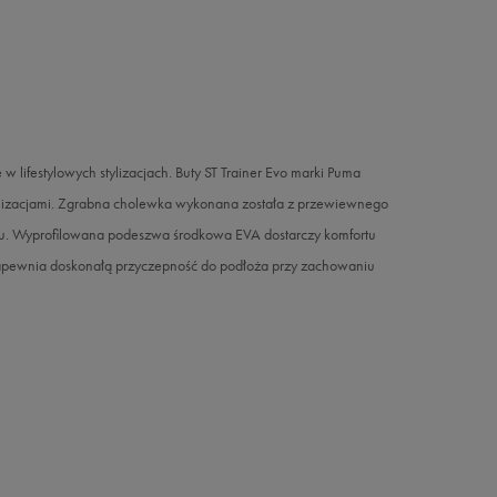
 lifestylowych stylizacjach. Buty ST Trainer Evo marki Puma
ylizacjami. Zgrabna cholewka wykonana została z przewiewnego
 boku. Wyprofilowana podeszwa środkowa EVA dostarczy komfortu
apewnia doskonałą przyczepność do podłoża przy zachowaniu