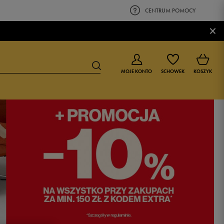
CENTRUM POMOCY
×
MOJE KONTO
SCHOWEK
KOSZYK
BUTY DLA CHŁOPCA
BUTY DLA DZIEWCZYNKI
0-4 lat
0-4 lat
4-8 lat
4-8 lat
9-16 lat
9-16 lat