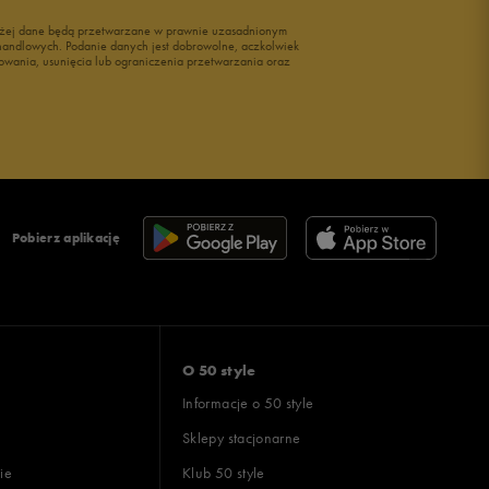
wyżej dane będą przetwarzane w prawnie uzasadnionym
i handlowych. Podanie danych jest dobrowolne, aczkolwiek
owania, usunięcia lub ograniczenia przetwarzania oraz
Pobierz aplikację
O 50 style
Informacje o 50 style
Sklepy stacjonarne
ie
Klub 50 style