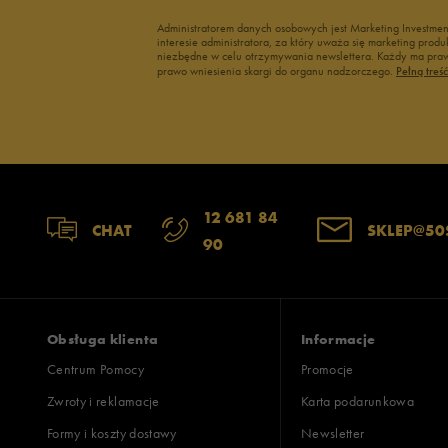
Administratorem danych osobowych jest Marketing Investme
interesie administratora, za który uważa się marketing pro
niezbędne w celu otrzymywania newslettera. Każdy ma prawo
prawo wniesienia skargi do organu nadzorczego.
Pełną treś
12 681 84
CHAT
SKLEP@50
90
Obsługa klienta
Informacje
Centrum Pomocy
Promocje
Zwroty i reklamacje
Karta podarunkowa
Formy i koszty dostawy
Newsletter