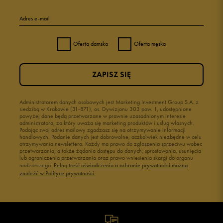
Adres e-mail
Oferta damska
Oferta męska
ZAPISZ SIĘ
Administratorem danych osobowych jest Marketing Investment Group S.A. z
siedzibą w Krakowie (31-871), os. Dywizjonu 303 paw. 1, udostępnione
powyżej dane będą przetwarzane w prawnie uzasadnionym interesie
administratora, za który uważa się marketing produktów i usług własnych.
Podając swój adres mailowy zgadzasz się na otrzymywanie informacji
handlowych. Podanie danych jest dobrowolne, aczkolwiek niezbędne w celu
otrzymywania newslettera. Każdy ma prawo do zgłoszenia sprzeciwu wobec
przetwarzania, a także żądania dostępu do danych, sprostowania, usunięcia
lub ograniczenia przetwarzania oraz prawo wniesienia skargi do organu
nadzorczego.
Pełną treść oświadczenia o ochronie prywatności można
znaleźć w Polityce prywatności.