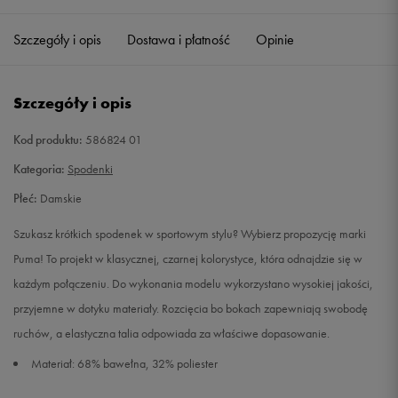
Szczegóły i opis
Dostawa i płatność
Opinie
S
Powiadom o dostępności
M
Powiadom o dostępności
Szczegóły i opis
L
Powiadom o dostępności
Kod produktu:
586824 01
Kategoria:
Spodenki
XL
Powiadom o dostępności
Płeć:
Damskie
Szukasz krótkich spodenek w sportowym stylu? Wybierz propozycję marki
Puma! To projekt w klasycznej, czarnej kolorystyce, która odnajdzie się w
każdym połączeniu. Do wykonania modelu wykorzystano wysokiej jakości,
przyjemne w dotyku materiały. Rozcięcia bo bokach zapewniają swobodę
ruchów, a elastyczna talia odpowiada za właściwe dopasowanie.
Materiał: 68% bawełna, 32% poliester