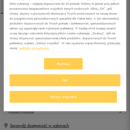
które wybierają – najlepiej dopasowane do ich potrzeb. Robimy to jednak przy pełnym
poszanowaniu bezpieczeństwa wszystkich danych osobowych. Kliknij „OK”, jeśli
chcesz, abyśmy wykorzystywali informacje o Twoich zachowaniach na naszej stronie
do przygotowania personalizowanych specjalnie dla Ciebie treści, w tym rekomendacji
produktów dopasowanych do Twoich potrzeb i zainteresowań, spersonalizowanych
PUMA SZORTY ESS 4"
reklam czy zapamiętywanie wybranych preferencji. W każdej chwili możesz zmienić
SWEAT TR
swoją decyzję i ustawienia dotyczące plików cookie wybierając „Dostosuj”. Jeśli nie
chcesz otrzymywać spersonalizowanej oferty produktów, dopasowanych do Twoich
preferencji, wybierz „Odrzuć wszystkie”. W celu uzyskania więcej informacji, przeczytaj
0.0
(
0
)
naszą
politykę prywatności.
119,99
zł
z Vat
+ 600 PKT W
KLUBIE 50 STYLE
Dostosuj
OK
Produkt niedostępny
Odrzuć wszystkie
Jeśli artykuł będzie ponownie dostępny, otrzymasz od nas powiadomienie.
Wybierz rozmiar
Sprawdź dostępność w salonach
XS
Powiadom o dostępności