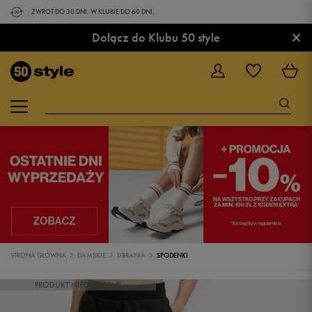
ZWROT DO 30 DNI. W KLUBIE DO 60 DNI.
×
Dołącz do Klubu 50 style
STRONA GŁÓWNA
DAMSKIE
UBRANIA
SPODENKI
PRODUKT NIEDOSTĘPNY