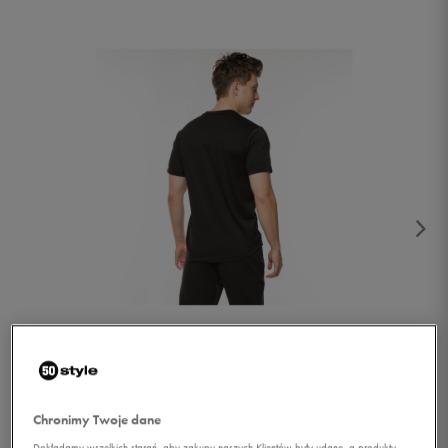
1/2
Chronimy Twoje dane
Dokładamy wszelkich starań, aby zakupy naszych Klientów były udane, a produkty,