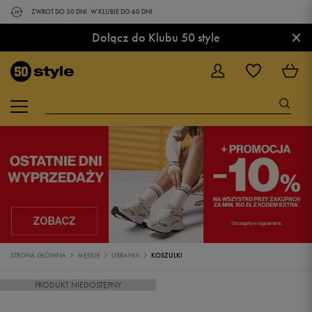
ZWROT DO 30 DNI. W KLUBIE DO 60 DNI.
×
Dołącz do Klubu 50 style
STRONA GŁÓWNA
MĘSKIE
UBRANIA
KOSZULKI
PRODUKT NIEDOSTĘPNY