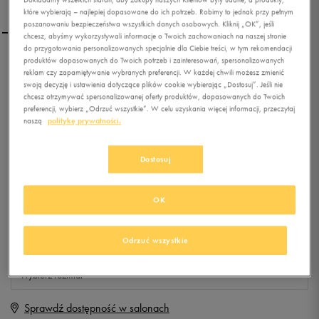
które wybierają – najlepiej dopasowane do ich potrzeb. Robimy to jednak przy pełnym
poszanowaniu bezpieczeństwa wszystkich danych osobowych. Kliknij „OK”, jeśli
chcesz, abyśmy wykorzystywali informacje o Twoich zachowaniach na naszej stronie
do przygotowania personalizowanych specjalnie dla Ciebie treści, w tym rekomendacji
produktów dopasowanych do Twoich potrzeb i zainteresowań, spersonalizowanych
PUMA T-SHIRT ACTIVE DRY
reklam czy zapamiętywanie wybranych preferencji. W każdej chwili możesz zmienić
FORMSTRIPE TEE
swoją decyzję i ustawienia dotyczące plików cookie wybierając „Dostosuj”. Jeśli nie
chcesz otrzymywać spersonalizowanej oferty produktów, dopasowanych do Twoich
preferencji, wybierz „Odrzuć wszystkie”. W celu uzyskania więcej informacji, przeczytaj
0.0
(
0
)
naszą
politykę prywatności.
19,99
zł
z Vat
+ 100 PKT W
KLUBIE 50 STYLE
Dostosuj
OK
Produkt niedostępny
Odrzuć wszystkie
Jeśli artykuł będzie ponownie dostępny, otrzymasz od nas powiadomienie.
Wybierz rozmiar
Sprawdź dostępność w salonach
M
Powiadom o dostępności