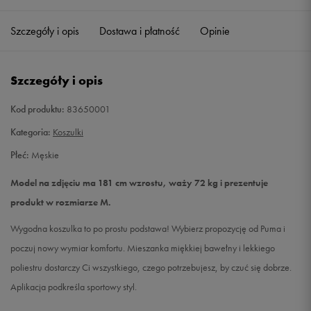
Szczegóły i opis
Dostawa i płatność
Opinie
L
Powiadom o dostępności
XL
Powiadom o dostępności
Szczegóły i opis
XXL
Powiadom o dostępności
Kod produktu:
83650001
Kategoria:
Koszulki
Płeć:
Męskie
Model na zdjęciu ma 181 cm wzrostu, waży 72 kg i prezentuje
produkt w rozmiarze M.
Wygodna koszulka to po prostu podstawa! Wybierz propozycję od Puma i
poczuj nowy wymiar komfortu. Mieszanka miękkiej bawełny i lekkiego
poliestru dostarczy Ci wszystkiego, czego potrzebujesz, by czuć się dobrze.
Aplikacja podkreśla sportowy styl.