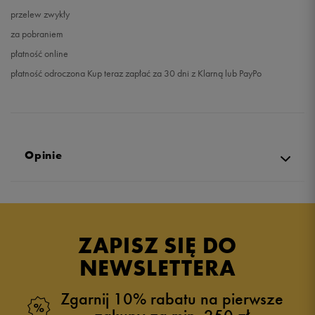
przelew zwykły
za pobraniem
płatność online
płatność odroczona Kup teraz zapłać za 30 dni z Klarną lub PayPo
Opinie
Produkt nie posiada recenzji
ZAPISZ SIĘ DO
NEWSLETTERA
Zgarnij 10% rabatu na pierwsze