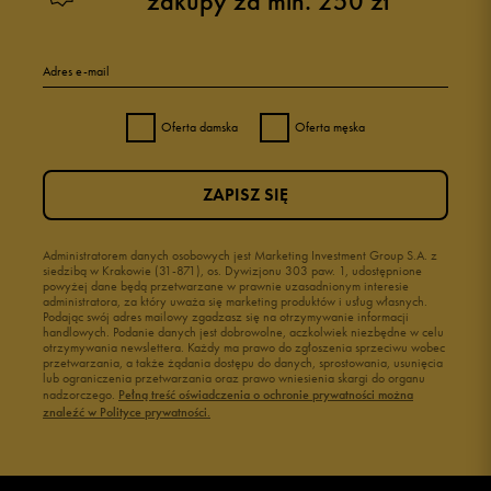
zakupy za min. 250 zł
Adres e-mail
Oferta damska
Oferta męska
ZAPISZ SIĘ
Administratorem danych osobowych jest Marketing Investment Group S.A. z
siedzibą w Krakowie (31-871), os. Dywizjonu 303 paw. 1, udostępnione
powyżej dane będą przetwarzane w prawnie uzasadnionym interesie
administratora, za który uważa się marketing produktów i usług własnych.
Podając swój adres mailowy zgadzasz się na otrzymywanie informacji
handlowych. Podanie danych jest dobrowolne, aczkolwiek niezbędne w celu
otrzymywania newslettera. Każdy ma prawo do zgłoszenia sprzeciwu wobec
przetwarzania, a także żądania dostępu do danych, sprostowania, usunięcia
lub ograniczenia przetwarzania oraz prawo wniesienia skargi do organu
nadzorczego.
Pełną treść oświadczenia o ochronie prywatności można
znaleźć w Polityce prywatności.