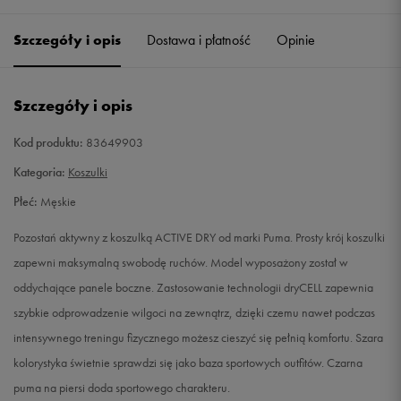
Szczegóły i opis
Dostawa i płatność
Opinie
M
Powiadom o dostępności
L
Powiadom o dostępności
Szczegóły i opis
XL
Powiadom o dostępności
Kod produktu:
83649903
Kategoria:
Koszulki
XXL
Powiadom o dostępności
Płeć:
Męskie
Pozostań aktywny z koszulką ACTIVE DRY od marki Puma. Prosty krój koszulki
zapewni maksymalną swobodę ruchów. Model wyposażony został w
oddychające panele boczne. Zastosowanie technologii dryCELL zapewnia
szybkie odprowadzenie wilgoci na zewnątrz, dzięki czemu nawet podczas
intensywnego treningu fizycznego możesz cieszyć się pełnią komfortu. Szara
kolorystyka świetnie sprawdzi się jako baza sportowych outfitów. Czarna
puma na piersi doda sportowego charakteru.