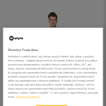
Chronimy Twoje dane
Dokładamy wszelkich starań, aby zakupy naszych Klientów były udane, a produkty,
które wybierają – najlepiej dopasowane do ich potrzeb. Robimy to jednak przy pełnym
poszanowaniu bezpieczeństwa wszystkich danych osobowych. Kliknij „OK”, jeśli
chcesz, abyśmy wykorzystywali informacje o Twoich zachowaniach na naszej stronie
do przygotowania personalizowanych specjalnie dla Ciebie treści, w tym rekomendacji
produktów dopasowanych do Twoich potrzeb i zainteresowań, spersonalizowanych
reklam czy zapamiętywanie wybranych preferencji. W każdej chwili możesz zmienić
swoją decyzję i ustawienia dotyczące plików cookie wybierając „Dostosuj”. Jeśli nie
chcesz otrzymywać spersonalizowanej oferty produktów, dopasowanych do Twoich
1/2
preferencji, wybierz „Odrzuć wszystkie”. W celu uzyskania więcej informacji, przeczytaj
naszą
politykę prywatności.