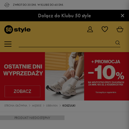
ZWROT DO 30 DNI. W KLUBIE DO 60 DNI.
×
Dołącz do Klubu 50 style
STRONA GŁÓWNA
MĘSKIE
UBRANIA
KOSZULKI
PRODUKT NIEDOSTĘPNY