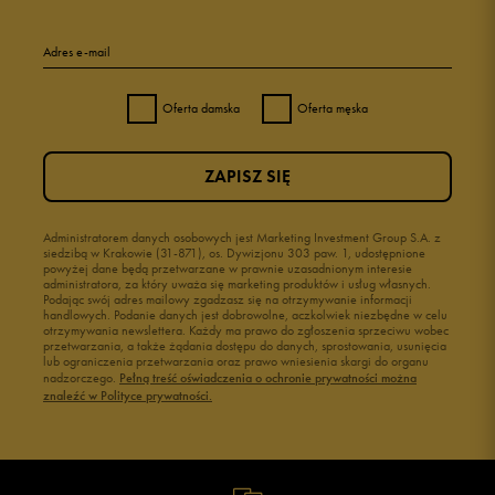
Adres e-mail
Oferta damska
Oferta męska
ZAPISZ SIĘ
Administratorem danych osobowych jest Marketing Investment Group S.A. z
siedzibą w Krakowie (31-871), os. Dywizjonu 303 paw. 1, udostępnione
powyżej dane będą przetwarzane w prawnie uzasadnionym interesie
administratora, za który uważa się marketing produktów i usług własnych.
Podając swój adres mailowy zgadzasz się na otrzymywanie informacji
handlowych. Podanie danych jest dobrowolne, aczkolwiek niezbędne w celu
otrzymywania newslettera. Każdy ma prawo do zgłoszenia sprzeciwu wobec
przetwarzania, a także żądania dostępu do danych, sprostowania, usunięcia
lub ograniczenia przetwarzania oraz prawo wniesienia skargi do organu
nadzorczego.
Pełną treść oświadczenia o ochronie prywatności można
znaleźć w Polityce prywatności.