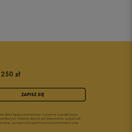
 250 zł
ZAPISZ SIĘ
wyżej dane będą przetwarzane w prawnie uzasadnionym
i handlowych. Podanie danych jest dobrowolne, aczkolwiek
owania, usunięcia lub ograniczenia przetwarzania oraz