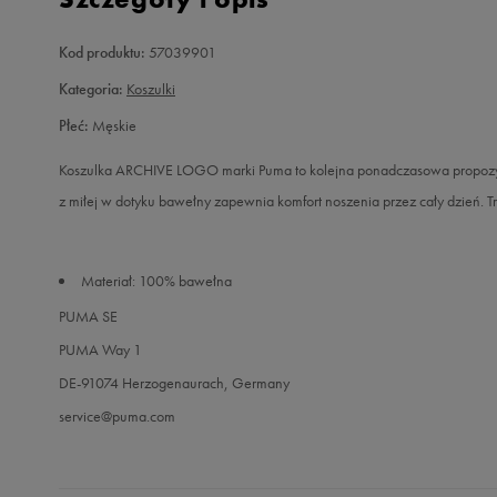
Kod produktu:
57039901
Kategoria:
Koszulki
Płeć:
Męskie
Koszulka ARCHIVE LOGO marki Puma to kolejna ponadczasowa propozycja.
z miłej w dotyku bawełny zapewnia komfort noszenia przez cały dzień. Tr
Materiał: 100% bawełna
PUMA SE
PUMA Way 1
DE-91074 Herzogenaurach, Germany
service@puma.com