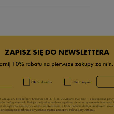
da recenzji
ZAPISZ SIĘ DO NEWSLETTERA
arnij 10% rabatu na pierwsze zakupy za min.
Oferta damska
Oferta męska
nt Group S.A. z siedzibą w Krakowie (31-871), os. Dywizjonu 303 paw. 1, udostępnione po
duktów i usług własnych. Podając swój adres mailowy zgadzasz się na otrzymywanie informacj
 do zgłoszenia sprzeciwu wobec przetwarzania, a także żądania dostępu do danych, sprost
ć oświadczenia o ochronie prywatności można znaleźć w Polityce prywatności.