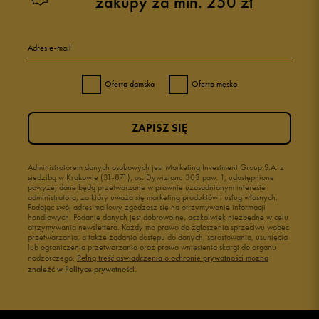
zakupy za min. 250 zł
Adres e-mail
Oferta damska
Oferta męska
ZAPISZ SIĘ
Administratorem danych osobowych jest Marketing Investment Group S.A. z
siedzibą w Krakowie (31-871), os. Dywizjonu 303 paw. 1, udostępnione
powyżej dane będą przetwarzane w prawnie uzasadnionym interesie
administratora, za który uważa się marketing produktów i usług własnych.
Podając swój adres mailowy zgadzasz się na otrzymywanie informacji
handlowych. Podanie danych jest dobrowolne, aczkolwiek niezbędne w celu
otrzymywania newslettera. Każdy ma prawo do zgłoszenia sprzeciwu wobec
przetwarzania, a także żądania dostępu do danych, sprostowania, usunięcia
lub ograniczenia przetwarzania oraz prawo wniesienia skargi do organu
nadzorczego.
Pełną treść oświadczenia o ochronie prywatności można
znaleźć w Polityce prywatności.