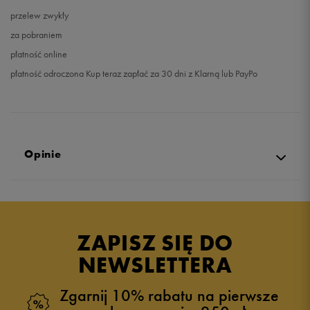
przelew zwykły
za pobraniem
płatność online
płatność odroczona Kup teraz zapłać za 30 dni z Klarną lub PayPo
Opinie
Produkt nie posiada recenzji
ZAPISZ SIĘ DO
NEWSLETTERA
Zgarnij 10% rabatu na pierwsze