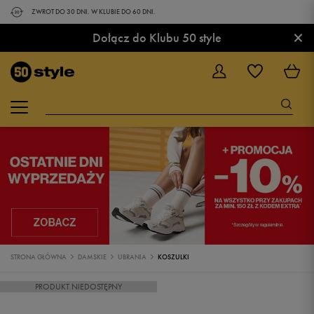
ZWROT DO 30 DNI. W KLUBIE DO 60 DNI.
×
Dołącz do Klubu 50 style
STRONA GŁÓWNA
DAMSKIE
UBRANIA
KOSZULKI
PRODUKT NIEDOSTĘPNY