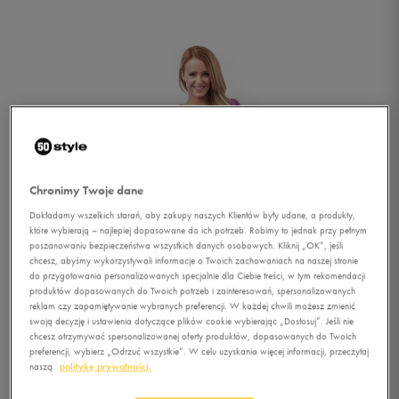
Chronimy Twoje dane
Dokładamy wszelkich starań, aby zakupy naszych Klientów były udane, a produkty,
które wybierają – najlepiej dopasowane do ich potrzeb. Robimy to jednak przy pełnym
poszanowaniu bezpieczeństwa wszystkich danych osobowych. Kliknij „OK”, jeśli
chcesz, abyśmy wykorzystywali informacje o Twoich zachowaniach na naszej stronie
do przygotowania personalizowanych specjalnie dla Ciebie treści, w tym rekomendacji
produktów dopasowanych do Twoich potrzeb i zainteresowań, spersonalizowanych
reklam czy zapamiętywanie wybranych preferencji. W każdej chwili możesz zmienić
swoją decyzję i ustawienia dotyczące plików cookie wybierając „Dostosuj”. Jeśli nie
chcesz otrzymywać spersonalizowanej oferty produktów, dopasowanych do Twoich
1/5
preferencji, wybierz „Odrzuć wszystkie”. W celu uzyskania więcej informacji, przeczytaj
naszą
politykę prywatności.