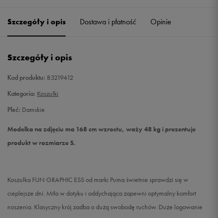
Szczegóły i opis
Dostawa i płatność
Opinie
S
Powiadom o dostępności
M
Powiadom o dostępności
Szczegóły i opis
L
Powiadom o dostępności
Kod produktu:
83219412
Kategoria:
Koszulki
XL
Powiadom o dostępności
Płeć:
Damskie
XXL
Powiadom o dostępności
Modelka na zdjęciu ma 168 cm wzrostu, waży 48 kg i prezentuje
produkt w rozmiarze S.
Koszulka FUN GRAPHIC ESS od marki Puma świetnie sprawdzi się w
cieplejsze dni. Miła w dotyku i oddychająca zapewni optymalny komfort
noszenia. Klasyczny krój zadba o dużą swobodę ruchów. Duże logowanie