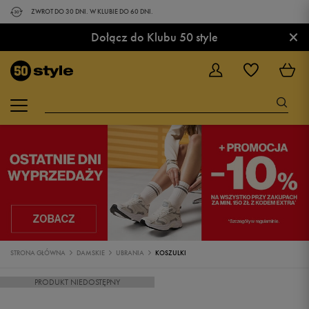
ZWROT DO 30 DNI. W KLUBIE DO 60 DNI.
×
Dołącz do Klubu 50 style
STRONA GŁÓWNA
DAMSKIE
UBRANIA
KOSZULKI
PRODUKT NIEDOSTĘPNY