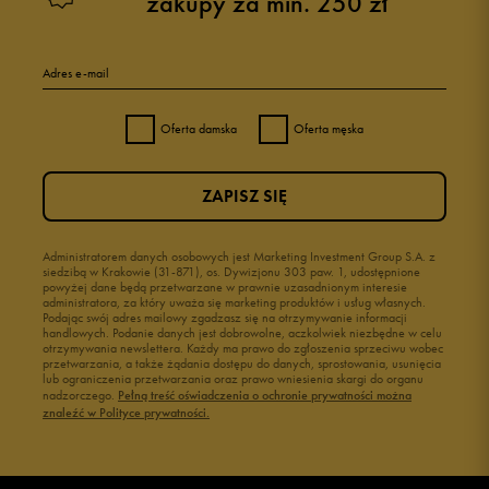
zakupy za min. 250 zł
Adres e-mail
Oferta damska
Oferta męska
ZAPISZ SIĘ
Administratorem danych osobowych jest Marketing Investment Group S.A. z
siedzibą w Krakowie (31-871), os. Dywizjonu 303 paw. 1, udostępnione
powyżej dane będą przetwarzane w prawnie uzasadnionym interesie
administratora, za który uważa się marketing produktów i usług własnych.
Podając swój adres mailowy zgadzasz się na otrzymywanie informacji
handlowych. Podanie danych jest dobrowolne, aczkolwiek niezbędne w celu
otrzymywania newslettera. Każdy ma prawo do zgłoszenia sprzeciwu wobec
przetwarzania, a także żądania dostępu do danych, sprostowania, usunięcia
lub ograniczenia przetwarzania oraz prawo wniesienia skargi do organu
nadzorczego.
Pełną treść oświadczenia o ochronie prywatności można
znaleźć w Polityce prywatności.