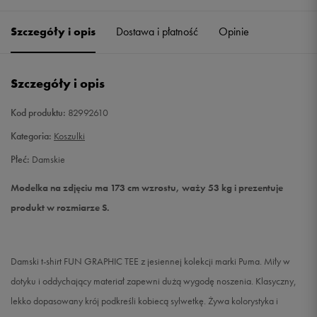
Szczegóły i opis
Dostawa i płatność
Opinie
S
Powiadom o dostępności
M
Powiadom o dostępności
Szczegóły i opis
L
Powiadom o dostępności
Kod produktu:
82992610
Kategoria:
Koszulki
Płeć:
Damskie
Modelka na zdjęciu ma 173 cm wzrostu, waży 53 kg i prezentuje
produkt w rozmiarze S.
Damski t-shirt FUN GRAPHIC TEE z jesiennej kolekcji marki Puma. Miły w
dotyku i oddychający materiał zapewni dużą wygodę noszenia. Klasyczny,
lekko dopasowany krój podkreśli kobiecą sylwetkę. Żywa kolorystyka i