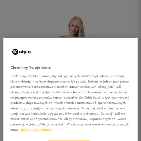
Chronimy Twoje dane
Dokładamy wszelkich starań, aby zakupy naszych Klientów były udane, a produkty,
które wybierają – najlepiej dopasowane do ich potrzeb. Robimy to jednak przy pełnym
poszanowaniu bezpieczeństwa wszystkich danych osobowych. Kliknij „OK”, jeśli
chcesz, abyśmy wykorzystywali informacje o Twoich zachowaniach na naszej stronie
do przygotowania personalizowanych specjalnie dla Ciebie treści, w tym rekomendacji
produktów dopasowanych do Twoich potrzeb i zainteresowań, spersonalizowanych
reklam czy zapamiętywanie wybranych preferencji. W każdej chwili możesz zmienić
swoją decyzję i ustawienia dotyczące plików cookie wybierając „Dostosuj”. Jeśli nie
chcesz otrzymywać spersonalizowanej oferty produktów, dopasowanych do Twoich
1/5
preferencji, wybierz „Odrzuć wszystkie”. W celu uzyskania więcej informacji, przeczytaj
naszą
politykę prywatności.