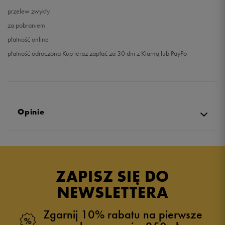
przelew zwykły
za pobraniem
płatność online
płatność odroczona Kup teraz zapłać za 30 dni z Klarną lub PayPo
Opinie
Produkt nie posiada recenzji
ZAPISZ SIĘ DO
NEWSLETTERA
Zgarnij 10% rabatu na pierwsze