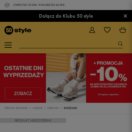
ZWROT DO 30 DNI. W KLUBIE DO 60 DNI.
×
Dołącz do Klubu 50 style
STRONA GŁÓWNA
MĘSKIE
UBRANIA
KOSZULKI
PRODUKT NIEDOSTĘPNY