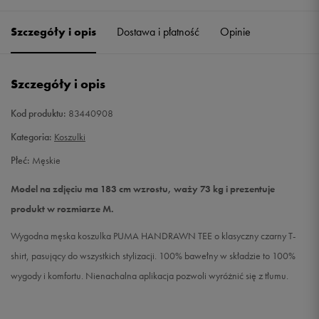
Szczegóły i opis
Dostawa i płatność
Opinie
M
Powiadom o dostępności
L
Powiadom o dostępności
Szczegóły i opis
XL
Powiadom o dostępności
Kod produktu:
83440908
Kategoria:
Koszulki
XXL
Powiadom o dostępności
Płeć:
Męskie
Model na zdjęciu ma 183 cm wzrostu, waży 73 kg i prezentuje
produkt w rozmiarze M.
Wygodna męska koszulka PUMA HANDRAWN TEE o klasyczny czarny T-
shirt, pasujący do wszystkich stylizacji. 100% bawełny w składzie to 100%
wygody i komfortu. Nienachalna aplikacja pozwoli wyróżnić się z tłumu.