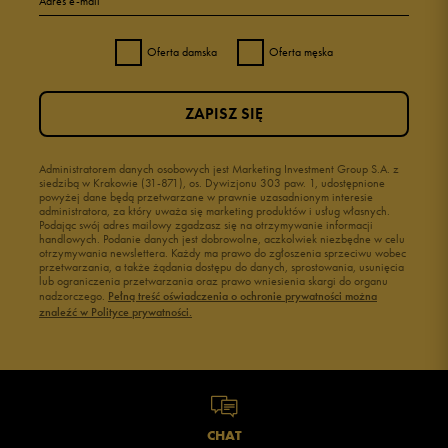
Adres e-mail
Oferta damska
Oferta męska
ZAPISZ SIĘ
Administratorem danych osobowych jest Marketing Investment Group S.A. z
siedzibą w Krakowie (31-871), os. Dywizjonu 303 paw. 1, udostępnione
powyżej dane będą przetwarzane w prawnie uzasadnionym interesie
administratora, za który uważa się marketing produktów i usług własnych.
Podając swój adres mailowy zgadzasz się na otrzymywanie informacji
handlowych. Podanie danych jest dobrowolne, aczkolwiek niezbędne w celu
otrzymywania newslettera. Każdy ma prawo do zgłoszenia sprzeciwu wobec
przetwarzania, a także żądania dostępu do danych, sprostowania, usunięcia
lub ograniczenia przetwarzania oraz prawo wniesienia skargi do organu
nadzorczego.
Pełną treść oświadczenia o ochronie prywatności można
znaleźć w Polityce prywatności.
CHAT