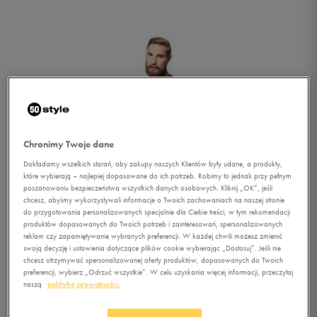
Chronimy Twoje dane
Dokładamy wszelkich starań, aby zakupy naszych Klientów były udane, a produkty,
które wybierają – najlepiej dopasowane do ich potrzeb. Robimy to jednak przy pełnym
poszanowaniu bezpieczeństwa wszystkich danych osobowych. Kliknij „OK”, jeśli
chcesz, abyśmy wykorzystywali informacje o Twoich zachowaniach na naszej stronie
do przygotowania personalizowanych specjalnie dla Ciebie treści, w tym rekomendacji
produktów dopasowanych do Twoich potrzeb i zainteresowań, spersonalizowanych
reklam czy zapamiętywanie wybranych preferencji. W każdej chwili możesz zmienić
swoją decyzję i ustawienia dotyczące plików cookie wybierając „Dostosuj”. Jeśli nie
chcesz otrzymywać spersonalizowanej oferty produktów, dopasowanych do Twoich
1/2
preferencji, wybierz „Odrzuć wszystkie”. W celu uzyskania więcej informacji, przeczytaj
naszą
politykę prywatności.