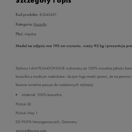
Szczegóły i opis
Kod produktu:
83242401
Kategoria:
Koszulki
Płeć:
Męskie
Model na zdjęciu ma 195 cm wzrostu, waży 92 kg i prezentuje pro
Stylowy t-shirt PUMATONGUE wykonany ze 100% wysokiej jakości bawełn
koszulka z modnym nadrukiem i dużym logo marki sprawi, że na pewno wy
fasonie świetnie pasuje do codziennych stylizacji.
Materiał: 100% bawełna
PUMA SE
PUMA Way 1
DE-91074 Herzogenaurach, Germany
service@puma.com