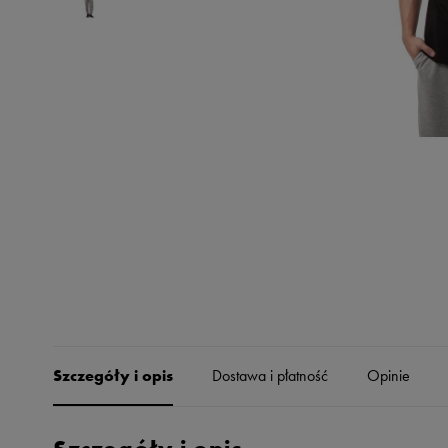
Skechers
Timberland
Umbro
Under Armour
Up8
U.S. Polo ASSN.
Vans
Szczegóły i opis
Dostawa i płatność
Opinie