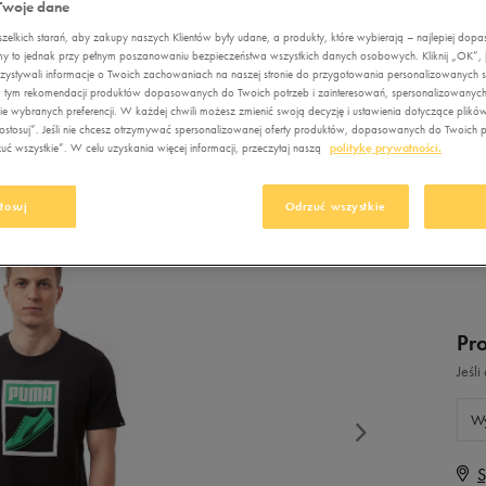
Nerki
Nerki
Twoje dane
Fila
DC
New Balance
idas Crazychaos
orty Umbro
PUMATONGUE
elkich starań, aby zakupy naszych Klientów były udane, a produkty, które wybierają – najlepiej dop
Plecaki
Plecaki
Jordan
Empire
Nike
my to jednak przy pełnym poszanowaniu bezpieczeństwa wszystkich danych osobowych. Kliknij „OK”, je
ebok Court Advance
ystywali informacje o Twoich zachowaniach na naszej stronie do przygotowania personalizowanych sp
Torby sportowe
Torby sportowe
PU
Levi's
Fila
Puma
, w tym rekomendacji produktów dopasowanych do Twoich potrzeb i zainteresowań, spersonalizowanych
idas VL Court
e wybranych preferencji. W każdej chwili możesz zmienić swoją decyzję i ustawienia dotyczące plikó
Pielęgnacja obuwia
Akcesoria
Lacoste
Jordan
Reebok
stosuj”. Jeśli nie chcesz otrzymywać spersonalizowanej oferty produktów, dopasowanych do Twoich pr
piłkarskie
ć wszystkie”. W celu uzyskania więcej informacji, przeczytaj naszą
politykę prywatności.
Szaliki i rękawiczki
New Balance
Levi's
Skechers
Pielęgnacja obuwia
29
Czapki zimowe
New Era
Lacoste
Umbro
Akcesoria
tosuj
Odrzuć wszystkie
narciarskie
Nike
New Balance
Vans
Szaliki i rękawiczki
Oto
New Era
Czapki zimowe
Puma
Nike
Pr
Reebok
Oto
Jeśl
Sizeer
Puma
Wy
Skechers
Reebok
Umbro
Sizeer
S