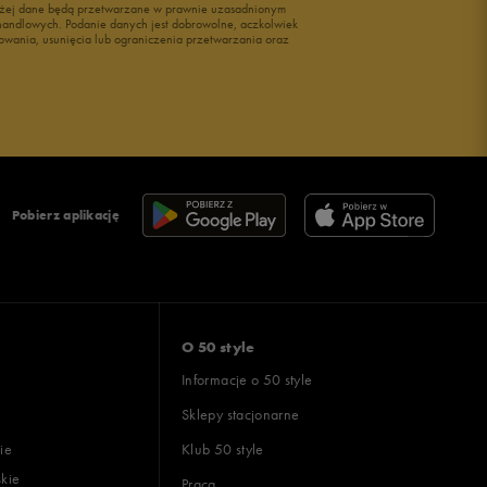
wyżej dane będą przetwarzane w prawnie uzasadnionym
i handlowych. Podanie danych jest dobrowolne, aczkolwiek
owania, usunięcia lub ograniczenia przetwarzania oraz
Pobierz aplikację
O 50 style
Informacje o 50 style
Sklepy stacjonarne
ie
Klub 50 style
skie
Praca