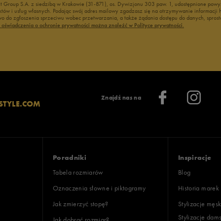
nt Group S.A. z siedzibą w Krakowie (31-871), os. Dywizjonu 303 paw. 1, udostępnione po
duktów i usług własnych. Podając swój adres mailowy zgadzasz się na otrzymywanie informacj
 do zgłoszenia sprzeciwu wobec przetwarzania, a także żądania dostępu do danych, sprost
ć oświadczenia o ochronie prywatności można znaleźć w Polityce prywatności.
Znajdź nas na
STYLE.COM
Poradniki
Inspiracje
Tabela rozmiarów
Blog
Oznaczenia słowne i piktogramy
Historia marek
Jak zmierzyć stopę?
Stylizacje męsk
Stylizacje dam
Jak dobrać rozmiar?