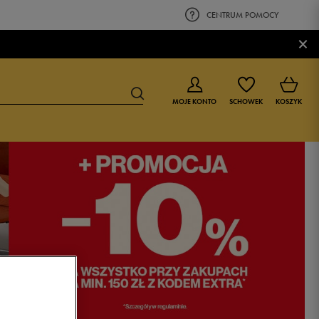
CENTRUM POMOCY
×
MOJE KONTO
SCHOWEK
KOSZYK
BUTY DLA CHŁOPCA
BUTY DLA DZIEWCZYNKI
0-4 lat
0-4 lat
4-8 lat
4-8 lat
9-16 lat
9-16 lat