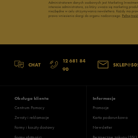
Administratorem danych osobowych jest Marketing Investme
interesie administratora, za który uważa się marketing pro
niezbędne w celu otrzymywania newslettera. Każdy ma prawo
prawo wniesienia skargi do organu nadzorczego.
Pełną treś
12 681 84
CHAT
SKLEP@50
90
Obsługa klienta
Informacje
Centrum Pomocy
Promocje
Zwroty i reklamacje
Karta podarunkowa
Formy i koszty dostawy
Newsletter
Formy płatności
Bezpieczne zakupy (SSL)