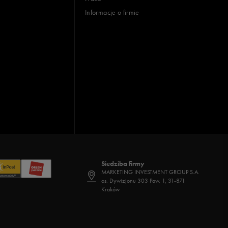
Informacje o firmie
Siedziba firmy
MARKETING INVESTMENT GROUP S.A.
os. Dywizjonu 303 Paw. 1, 31-871
Kraków