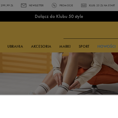
299,99 ZŁ
NEWSLETTER
PROMOCJE
KLUB: 25 ZŁ NA START
Dołącz do Klubu 50 style
UBRANIA
AKCESORIA
MARKI
SPORT
NOWOŚCI
PULARNE KOLEKCJE
 CZASIE
KCESORIA
KCESORIA
KCESORIA
MARKI
MARKI
MARKI
Czapki z daszkiem
Czapki z daszkiem
Skarpetki
adidas
adidas
adidas
ns Brooklyn
shirty adidas
Okulary
Okulary
Plecaki
Bama
Bama
Champion
idas Terrex
shirty Champion
przeciwsłoneczne
przeciwsłoneczne
Akcesoria
Champion
Champion
Converse
la Ravagement
shirty Reebok
Skarpetki
Skarpetki
piłkarskie
Converse
Confront
Disney
ke Court Vision
shirty Umbro
Bielizna
Bokserki
Piórniki
Empire
Converse
Fila
ke Field General
orty Reebok