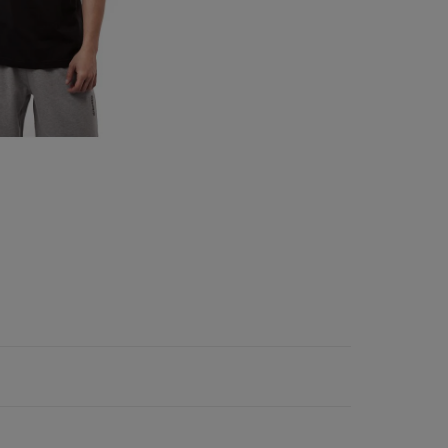
Vans
Skechers
Timberland
Umbro
Under Armour
Up8
U.S. Polo ASSN.
Vans