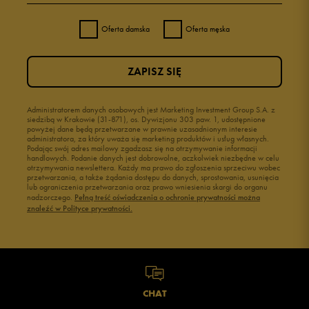
Oferta damska
Oferta męska
ZAPISZ SIĘ
Administratorem danych osobowych jest Marketing Investment Group S.A. z
siedzibą w Krakowie (31-871), os. Dywizjonu 303 paw. 1, udostępnione
powyżej dane będą przetwarzane w prawnie uzasadnionym interesie
administratora, za który uważa się marketing produktów i usług własnych.
Podając swój adres mailowy zgadzasz się na otrzymywanie informacji
handlowych. Podanie danych jest dobrowolne, aczkolwiek niezbędne w celu
otrzymywania newslettera. Każdy ma prawo do zgłoszenia sprzeciwu wobec
przetwarzania, a także żądania dostępu do danych, sprostowania, usunięcia
lub ograniczenia przetwarzania oraz prawo wniesienia skargi do organu
nadzorczego.
Pełną treść oświadczenia o ochronie prywatności można
znaleźć w Polityce prywatności.
CHAT