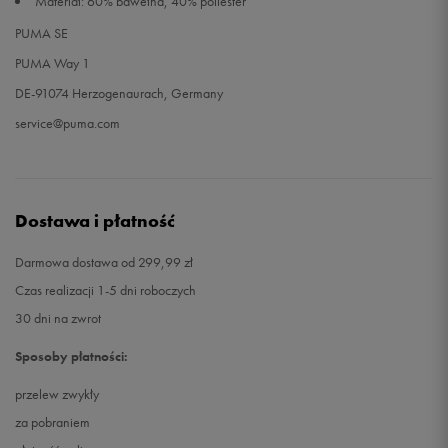
Materiał: 60% bawełna, 40% poliester
PUMA SE
PUMA Way 1
DE-91074 Herzogenaurach, Germany
service@puma.com
Dostawa i płatność
Darmowa dostawa od 299,99 zł
Czas realizacji 1-5 dni roboczych
30 dni na zwrot
Sposoby płatności:
przelew zwykły
za pobraniem