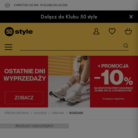
ZWROT DO 30 DNI. W KLUBIE DO 60 DNI.
×
Dołącz do Klubu 50 style
STRONA GŁÓWNA
DAMSKIE
UBRANIA
KOSZULKI
PRODUKT NIEDOSTĘPNY