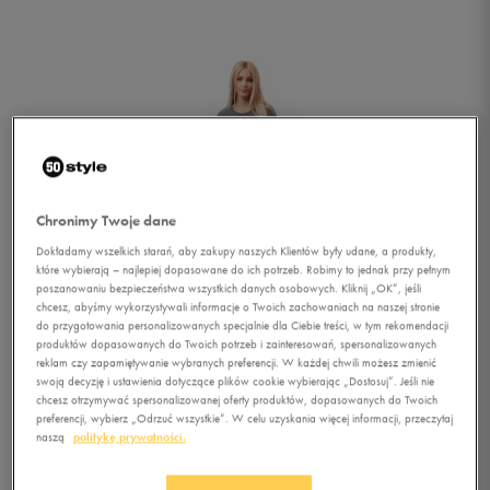
Chronimy Twoje dane
Dokładamy wszelkich starań, aby zakupy naszych Klientów były udane, a produkty,
które wybierają – najlepiej dopasowane do ich potrzeb. Robimy to jednak przy pełnym
poszanowaniu bezpieczeństwa wszystkich danych osobowych. Kliknij „OK”, jeśli
chcesz, abyśmy wykorzystywali informacje o Twoich zachowaniach na naszej stronie
1/1
do przygotowania personalizowanych specjalnie dla Ciebie treści, w tym rekomendacji
produktów dopasowanych do Twoich potrzeb i zainteresowań, spersonalizowanych
reklam czy zapamiętywanie wybranych preferencji. W każdej chwili możesz zmienić
swoją decyzję i ustawienia dotyczące plików cookie wybierając „Dostosuj”. Jeśli nie
chcesz otrzymywać spersonalizowanej oferty produktów, dopasowanych do Twoich
preferencji, wybierz „Odrzuć wszystkie”. W celu uzyskania więcej informacji, przeczytaj
naszą
politykę prywatności.
PUMA T-SHIRT STYLE ATHL