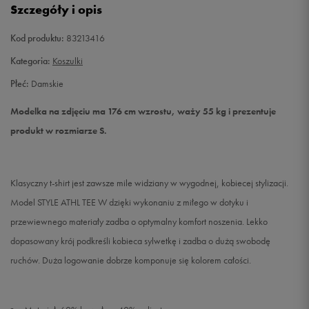
Szczegóły i opis
L
Powiadom o dostępności
Kod produktu:
83213416
Kategoria:
Koszulki
Płeć:
Damskie
Modelka na zdjęciu ma 176 cm wzrostu, waży 55 kg i prezentuje
produkt w rozmiarze S.
Klasyczny t-shirt jest zawsze mile widziany w wygodnej, kobiecej stylizacji.
Model STYLE ATHL TEE W dzięki wykonaniu z miłego w dotyku i
przewiewnego materiały zadba o optymalny komfort noszenia. Lekko
dopasowany krój podkreśli kobieca sylwetkę i zadba o dużą swobodę
ruchów. Duża logowanie dobrze komponuje się kolorem całości.