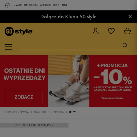
ZWROT DO 30 DNI. W KLUBIE DO 60 DNI.
×
Dołącz do Klubu 50 style
STRONA GŁÓWNA
DAMSKIE
UBRANIA
TOPY
PRODUKT NIEDOSTĘPNY