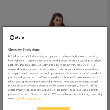
Chronimy Twoje dane
Dokładamy wszelkich starań, aby zakupy naszych Klientów były udane, a produkty,
które wybierają – najlepiej dopasowane do ich potrzeb. Robimy to jednak przy pełnym
poszanowaniu bezpieczeństwa wszystkich danych osobowych. Kliknij „OK”, jeśli
chcesz, abyśmy wykorzystywali informacje o Twoich zachowaniach na naszej stronie
do przygotowania personalizowanych specjalnie dla Ciebie treści, w tym rekomendacji
produktów dopasowanych do Twoich potrzeb i zainteresowań, spersonalizowanych
reklam czy zapamiętywanie wybranych preferencji. W każdej chwili możesz zmienić
swoją decyzję i ustawienia dotyczące plików cookie wybierając „Dostosuj”. Jeśli nie
chcesz otrzymywać spersonalizowanej oferty produktów, dopasowanych do Twoich
1/5
preferencji, wybierz „Odrzuć wszystkie”. W celu uzyskania więcej informacji, przeczytaj
naszą
politykę prywatności.