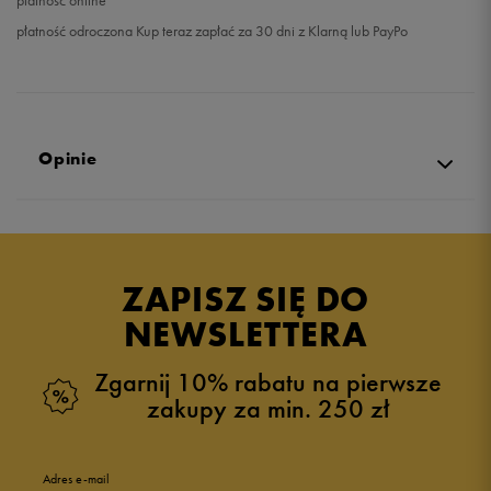
płatność online
płatność odroczona Kup teraz zapłać za 30 dni z Klarną lub PayPo
Opinie
Produkt nie posiada recenzji
ZAPISZ SIĘ DO
NEWSLETTERA
Zgarnij 10% rabatu na pierwsze
zakupy za min. 250 zł
Adres e-mail