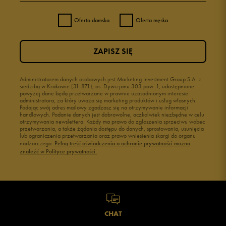
Oferta damska
Oferta męska
ZAPISZ SIĘ
Administratorem danych osobowych jest Marketing Investment Group S.A. z
siedzibą w Krakowie (31-871), os. Dywizjonu 303 paw. 1, udostępnione
powyżej dane będą przetwarzane w prawnie uzasadnionym interesie
administratora, za który uważa się marketing produktów i usług własnych.
Podając swój adres mailowy zgadzasz się na otrzymywanie informacji
handlowych. Podanie danych jest dobrowolne, aczkolwiek niezbędne w celu
otrzymywania newslettera. Każdy ma prawo do zgłoszenia sprzeciwu wobec
przetwarzania, a także żądania dostępu do danych, sprostowania, usunięcia
lub ograniczenia przetwarzania oraz prawo wniesienia skargi do organu
nadzorczego.
Pełną treść oświadczenia o ochronie prywatności można
znaleźć w Polityce prywatności.
CHAT