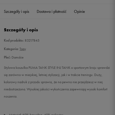
Szczegóły i opis
Dostawa i płatność
Opinie
S
Powiadom o dostępności
M
Powiadom o dostępności
Szczegóły i opis
L
Powiadom o dostępności
Kod produktu:
83217845
Kategoria:
Topy
XL
Powiadom o dostępności
Płeć:
Damskie
XXL
Powiadom o dostępności
Stylowa koszulka PUMA TANK STYLE INJ TANK o sportowym kroju sprawdzi
się zarówno w miejskiej, letniej stylizacji, jak i w trakcie treningu. Duży,
kolorowy nadruk z przodu sprawia, że na pewno nie przejdziesz w niej
niedostrzeżona. Wysokiej jakości wykończenia zapewniają wysoki komfort
noszenia.
Materiał: 60% bawełna, 40% poliester