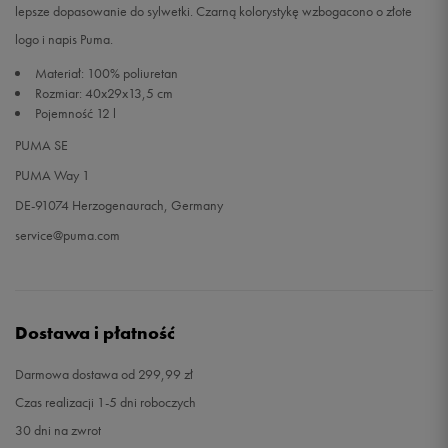
lepsze dopasowanie do sylwetki. Czarną kolorystykę wzbogacono o złote
logo i napis Puma.
Materiał: 100% poliuretan
Rozmiar: 40x29x13,5 cm
Pojemność 12 l
PUMA SE
PUMA Way 1
DE-91074 Herzogenaurach, Germany
service@puma.com
Dostawa i płatność
Darmowa dostawa od 299,99 zł
Czas realizacji 1-5 dni roboczych
30 dni na zwrot