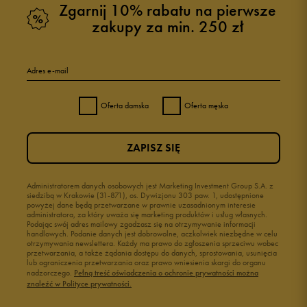
Zgarnij 10% rabatu na pierwsze
zakupy za min. 250 zł
Adres e-mail
Oferta damska
Oferta męska
ZAPISZ SIĘ
Administratorem danych osobowych jest Marketing Investment Group S.A. z
siedzibą w Krakowie (31-871), os. Dywizjonu 303 paw. 1, udostępnione
powyżej dane będą przetwarzane w prawnie uzasadnionym interesie
administratora, za który uważa się marketing produktów i usług własnych.
Podając swój adres mailowy zgadzasz się na otrzymywanie informacji
handlowych. Podanie danych jest dobrowolne, aczkolwiek niezbędne w celu
otrzymywania newslettera. Każdy ma prawo do zgłoszenia sprzeciwu wobec
przetwarzania, a także żądania dostępu do danych, sprostowania, usunięcia
lub ograniczenia przetwarzania oraz prawo wniesienia skargi do organu
nadzorczego.
Pełną treść oświadczenia o ochronie prywatności można
znaleźć w Polityce prywatności.