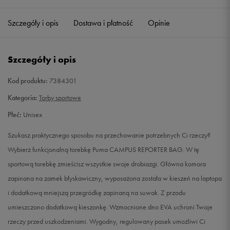
Szczegóły i opis
Dostawa i płatność
Opinie
Szczegóły i opis
Kod produktu:
7384301
Kategoria:
Torby sportowe
Płeć:
Unisex
Szukasz praktycznego sposobu na przechowanie potrzebnych Ci rzeczy?
Wybierz funkcjonalną torebkę Puma CAMPUS REPORTER BAG. W tę
sportową torebkę zmieścisz wszystkie swoje drobiazgi. Główna komora
zapinana na zamek błyskawiczny, wyposażona została w kieszeń na laptopa
i dodatkową mniejszą przegródkę zapinaną na suwak. Z przodu
umieszczono dodatkową kieszonkę. Wzmocnione dno EVA uchroni Twoje
rzeczy przed uszkodzeniami. Wygodny, regulowany pasek umożliwi Ci