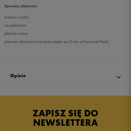
Sposoby płatności:
przelew zwykły
za pobraniem
płatność online
płatność odroczona Kup teraz zapłać za 30 dni z Klarną lub PayPo
Opinie
Produkt nie posiada recenzji
ZAPISZ SIĘ DO
NEWSLETTERA