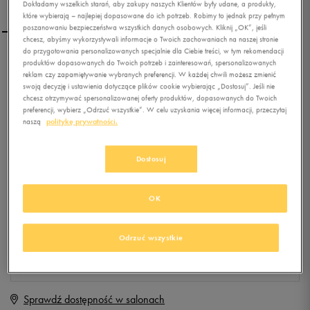
Dokładamy wszelkich starań, aby zakupy naszych Klientów były udane, a produkty,
które wybierają – najlepiej dopasowane do ich potrzeb. Robimy to jednak przy pełnym
poszanowaniu bezpieczeństwa wszystkich danych osobowych. Kliknij „OK”, jeśli
chcesz, abyśmy wykorzystywali informacje o Twoich zachowaniach na naszej stronie
do przygotowania personalizowanych specjalnie dla Ciebie treści, w tym rekomendacji
PUMA TORBA CAMPUS
produktów dopasowanych do Twoich potrzeb i zainteresowań, spersonalizowanych
reklam czy zapamiętywanie wybranych preferencji. W każdej chwili możesz zmienić
REPORTER
swoją decyzję i ustawienia dotyczące plików cookie wybierając „Dostosuj”. Jeśli nie
chcesz otrzymywać spersonalizowanej oferty produktów, dopasowanych do Twoich
0.0
preferencji, wybierz „Odrzuć wszystkie”. W celu uzyskania więcej informacji, przeczytaj
(
0
)
naszą
politykę prywatności.
99,99
zł
z Vat
+ 500 PKT W
KLUBIE 50 STYLE
Dostosuj
OK
Produkt niedostępny
Jeśli artykuł będzie ponownie dostępny, otrzymasz od nas powiadomienie.
Odrzuć wszystkie
Wybierz rozmiar
Sprawdź dostępność w salonach
ONE SIZE
Powiadom o dostępności