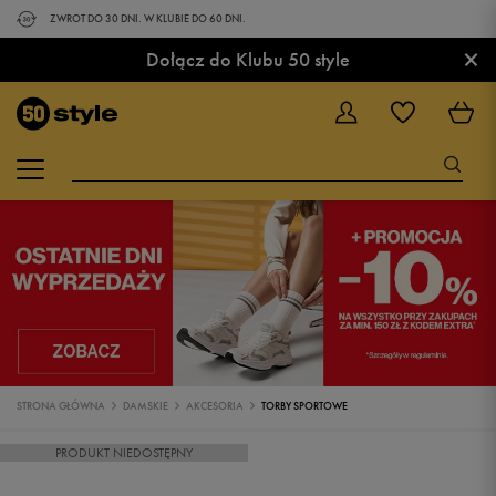
ZWROT DO 30 DNI. W KLUBIE DO 60 DNI.
×
Dołącz do Klubu 50 style
STRONA GŁÓWNA
DAMSKIE
AKCESORIA
TORBY SPORTOWE
PRODUKT NIEDOSTĘPNY