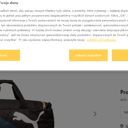
Nerki
Nerki
Twoje dane
Fila
Empire
New Balance
idas Crazychaos
orty Umbro
A TORBA FUNDAMENTALS SPORTS BAG M
Plecaki
Plecaki
elkich starań, aby zakupy naszych Klientów były udane, a produkty, które wybierają – najlepiej dop
Jordan
Fila
Nike
ebok Court Advance
my to jednak przy pełnym poszanowaniu bezpieczeństwa wszystkich danych osobowych. Kliknij „OK”, je
Torby sportowe
Torby sportowe
ystywali informacje o Twoich zachowaniach na naszej stronie do przygotowania personalizowanych sp
PU
Levi's
Jordan
Puma
idas VL Court
, w tym rekomendacji produktów dopasowanych do Twoich potrzeb i zainteresowań, spersonalizowanych
Pielęgnacja obuwia
Akcesoria
e wybranych preferencji. W każdej chwili możesz zmienić swoją decyzję i ustawienia dotyczące plikó
SP
Lacoste
Levi's
Reebok
piłkarskie
stosuj”. Jeśli nie chcesz otrzymywać spersonalizowanej oferty produktów, dopasowanych do Twoich pr
Szaliki i rękawiczki
ć wszystkie”. W celu uzyskania więcej informacji, przeczytaj naszą
politykę prywatności.
New Balance
Lacoste
Skechers
Pielęgnacja obuwia
Czapki zimowe
39
New Era
New Balance
Umbro
Akcesoria
tosuj
Odrzuć wszystkie
narciarskie
Nike
New Era
Vans
Szaliki i rękawiczki
Oto
Nike
Czapki zimowe
Puma
Oto
Pr
Reebok
Puma
Jeśl
Sizeer
Reebok
Skechers
Sizeer
Wy
Umbro
Skechers
S