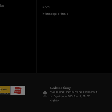
skie
Praca
Informacje o firmie
Siedziba firmy
MARKETING INVESTMENT GROUP S.A.
os. Dywizjonu 303 Paw. 1, 31-871
Kraków