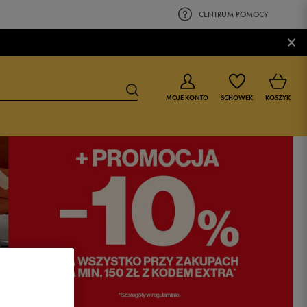
CENTRUM POMOCY
×
MOJE KONTO
SCHOWEK
KOSZYK
BUTY DLA CHŁOPCA
BUTY DLA DZIEWCZYNKI
0-4 lat
0-4 lat
4-8 lat
4-8 lat
9-16 lat
9-16 lat