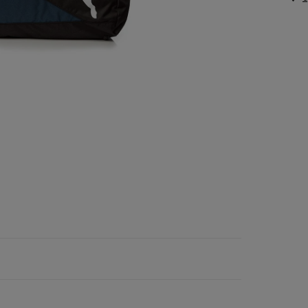
Vans
Timberland
Umbro
Under Armour
Up8
U.S. Polo ASSN.
Vans