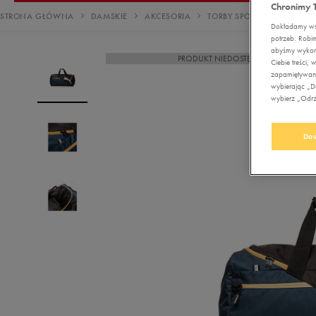
Nerki
Reebok Court Advance
Chronimy 
Disney
Buty outdoor
Buty treningowe
Buty outdoor
Buty treningowe
Stroje kąpielowe
Stroje kąpielowe
Bluzy
Kurtki zimowe
Buty lifestyle
Bokserki Umbro
adidas Barreda
ad
Sz
STRONA GŁÓWNA
DAMSKIE
AKCESORIA
TORBY SPORTOWE
PUM
Plecaki
Dokładamy wsz
adidas Court
Ellesse
Buty zimowe
Buty piłkarskie
Buty piłkarskie
Buty outdoor
Sukienki
Bluzy
Spodnie
Sukienki
Reebok Smash Edge
Re
potrzeb. Robi
Torby
abyśmy wykorz
PRODUKT NIEDOSTĘPNY
Empire
Duże rozmiary
Buty outdoor
Buty zimowe
Buty piłkarskie
Legginsy
Spodnie
Komplety dresowe
adidas Grand Court
ad
Ciebie treści
Akcesoria
zapamiętywani
Fila
Buty zimowe
Buty zimowe
Bluzy
Legginsy
Legginsy
piłkarskie
wybierając „Do
wybierz „Odrzu
Must Have
Must Have
Jordan
Trapery
Trapery
Spodnie
Komplety dresowe
Bezrękawniki
Pielęgnacja obuwia
Lacoste
Duże rozmiary
Duże rozmiary
Komplety dresowe
Bezrękawniki
Kurtki przejściowe
Akcesoria
Dos
narciarskie
Levi's
Kurtki przejściowe
Kurtki przejściowe
Kurtki zimowe
Szaliki i rękawiczki
Must Have
Must Have
New Balance
Bezrękawniki
Kurtki zimowe
Czapki zimowe
Must Have
New Era
Kurtki zimowe
Must Have
Nike
Must Have
Oto
Puma
Reebok