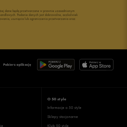
wyżej dane będą przetwarzane w prawnie uzasadnionym
i handlowych. Podanie danych jest dobrowolne, aczkolwiek
owania, usunięcia lub ograniczenia przetwarzania oraz
Pobierz aplikację
O 50 style
Informacje o 50 style
Sklepy stacjonarne
ie
Klub 50 style