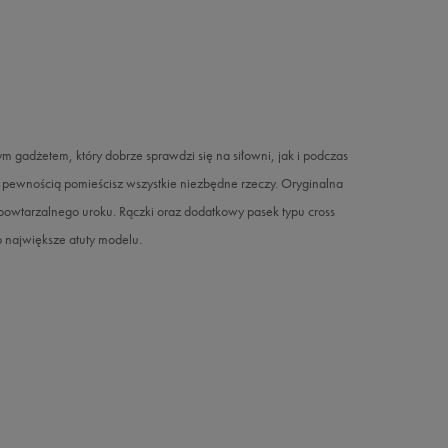
żetem, który dobrze sprawdzi się na siłowni, jak i podczas
 z pewnością pomieścisz wszystkie niezbędne rzeczy. Oryginalna
powtarzalnego uroku. Rączki oraz dodatkowy pasek typu cross
 największe atuty modelu.