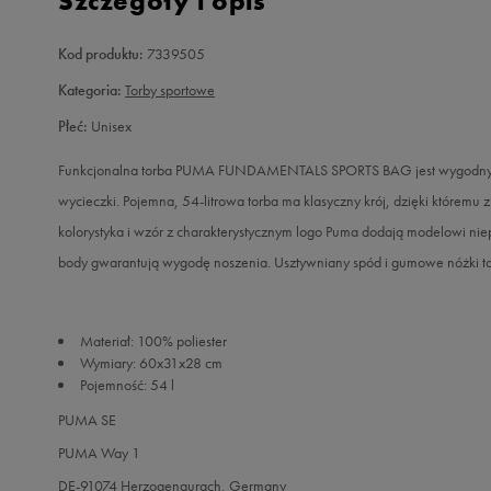
Szczegóły i opis
Kod produktu:
7339505
Kategoria:
Torby sportowe
Płeć:
Unisex
Funkcjonalna torba PUMA FUNDAMENTALS SPORTS BAG jest wygodnym gad
wycieczki. Pojemna, 54-litrowa torba ma klasyczny krój, dzięki któremu
kolorystyka i wzór z charakterystycznym logo Puma dodają modelowi nie
body gwarantują wygodę noszenia. Usztywniany spód i gumowe nóżki to
Materiał: 100% poliester
Wymiary: 60x31x28 cm
Pojemność: 54 l
PUMA SE
PUMA Way 1
DE-91074 Herzogenaurach, Germany