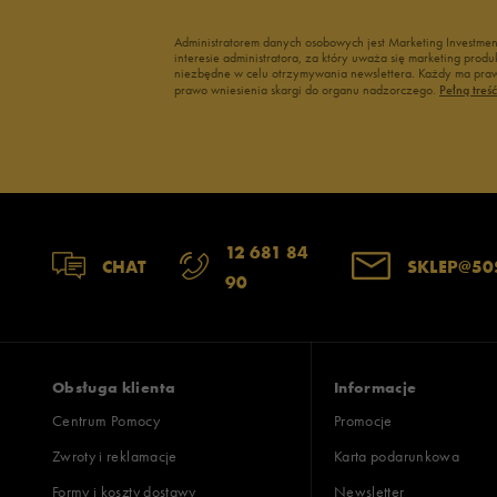
Administratorem danych osobowych jest Marketing Investme
interesie administratora, za który uważa się marketing pro
niezbędne w celu otrzymywania newslettera. Każdy ma prawo
prawo wniesienia skargi do organu nadzorczego.
Pełną treś
12 681 84
CHAT
SKLEP@50
90
Obsługa klienta
Informacje
Centrum Pomocy
Promocje
Zwroty i reklamacje
Karta podarunkowa
Formy i koszty dostawy
Newsletter