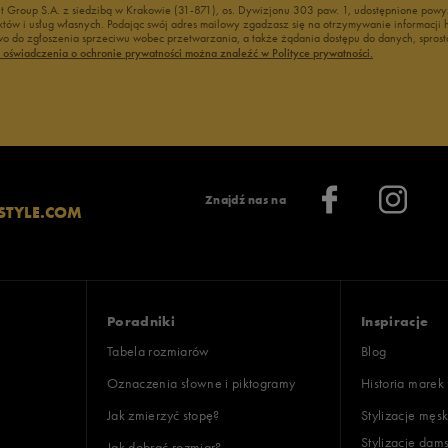
nt Group S.A. z siedzibą w Krakowie (31-871), os. Dywizjonu 303 paw. 1, udostępnione po
duktów i usług własnych. Podając swój adres mailowy zgadzasz się na otrzymywanie informacj
 do zgłoszenia sprzeciwu wobec przetwarzania, a także żądania dostępu do danych, sprost
ć oświadczenia o ochronie prywatności można znaleźć w Polityce prywatności.
Znajdź nas na
STYLE.COM
Poradniki
Inspiracje
Tabela rozmiarów
Blog
Oznaczenia słowne i piktogramy
Historia marek
Jak zmierzyć stopę?
Stylizacje męsk
Stylizacje dam
Jak dobrać rozmiar?