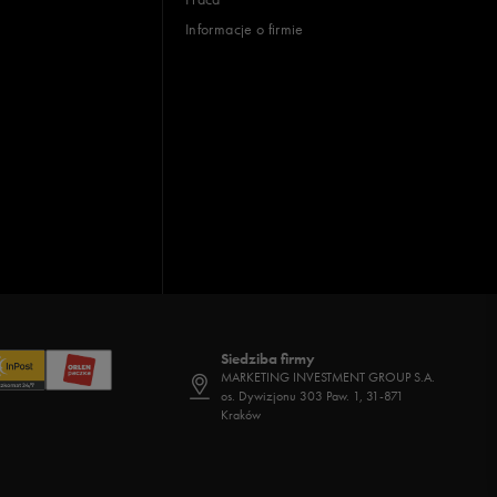
Informacje o firmie
Siedziba firmy
MARKETING INVESTMENT GROUP S.A.
os. Dywizjonu 303 Paw. 1, 31-871
Kraków