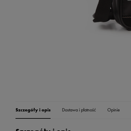
Skechers
Timberland
Umbro
Under Armour
Up8
U.S. Polo ASSN.
Vans
Szczegóły i opis
Dostawa i płatność
Opinie