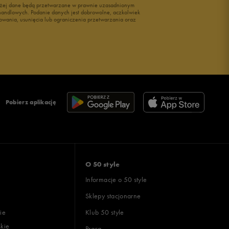
wyżej dane będą przetwarzane w prawnie uzasadnionym
i handlowych. Podanie danych jest dobrowolne, aczkolwiek
owania, usunięcia lub ograniczenia przetwarzania oraz
Pobierz aplikację
O 50 style
Informacje o 50 style
Sklepy stacjonarne
ie
Klub 50 style
skie
Praca