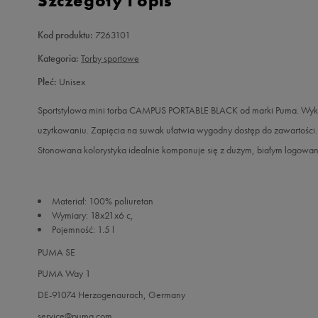
Szczegóły i opis
Kod produktu:
7263101
Kategoria:
Torby sportowe
Płeć:
Unisex
Sportstylowa mini torba CAMPUS PORTABLE BLACK od marki Puma. Wykon
użytkowaniu. Zapięcia na suwak ułatwia wygodny dostęp do zawartości.
Stonowana kolorystyka idealnie komponuje się z dużym, białym logowa
Materiał: 100% poliuretan
Wymiary: 18x21x6 c,
Pojemność: 1.5 l
PUMA SE
PUMA Way 1
DE-91074 Herzogenaurach, Germany
service@puma.com