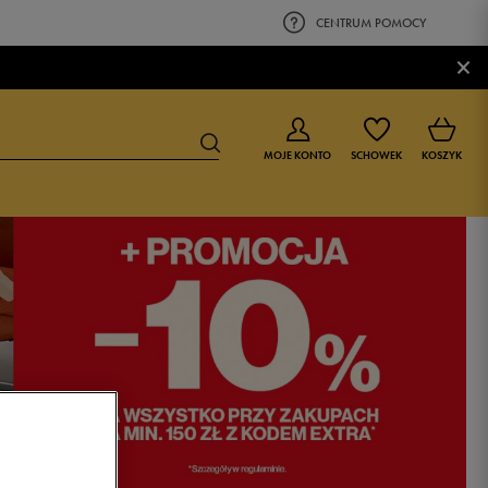
CENTRUM POMOCY
×
MOJE KONTO
SCHOWEK
KOSZYK
BUTY DLA CHŁOPCA
BUTY DLA DZIEWCZYNKI
0-4 lat
0-4 lat
4-8 lat
4-8 lat
9-16 lat
9-16 lat