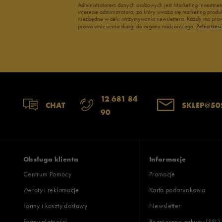
Administratorem danych osobowych jest Marketing Investme
interesie administratora, za który uważa się marketing pro
niezbędne w celu otrzymywania newslettera. Każdy ma prawo
prawo wniesienia skargi do organu nadzorczego.
Pełną treś
12 681 84
CHAT
SKLEP@50
90
Obsługa klienta
Informacje
Centrum Pomocy
Promocje
Zwroty i reklamacje
Karta podarunkowa
Formy i koszty dostawy
Newsletter
Formy płatności
Bezpieczne zakupy (SSL)