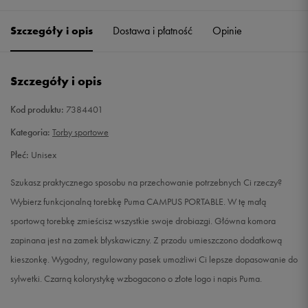
Szczegóły i opis
Dostawa i płatność
Opinie
Szczegóły i opis
Kod produktu:
7384401
Kategoria:
Torby sportowe
Płeć:
Unisex
Szukasz praktycznego sposobu na przechowanie potrzebnych Ci rzeczy?
Wybierz funkcjonalną torebkę Puma CAMPUS PORTABLE. W tę małą
sportową torebkę zmieścisz wszystkie swoje drobiazgi. Główna komora
zapinana jest na zamek błyskawiczny. Z przodu umieszczono dodatkową
kieszonkę. Wygodny, regulowany pasek umożliwi Ci lepsze dopasowanie do
sylwetki. Czarną kolorystykę wzbogacono o złote logo i napis Puma.