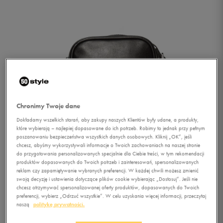
Chronimy Twoje dane
Dokładamy wszelkich starań, aby zakupy naszych Klientów były udane, a produkty,
które wybierają – najlepiej dopasowane do ich potrzeb. Robimy to jednak przy pełnym
poszanowaniu bezpieczeństwa wszystkich danych osobowych. Kliknij „OK”, jeśli
chcesz, abyśmy wykorzystywali informacje o Twoich zachowaniach na naszej stronie
do przygotowania personalizowanych specjalnie dla Ciebie treści, w tym rekomendacji
produktów dopasowanych do Twoich potrzeb i zainteresowań, spersonalizowanych
reklam czy zapamiętywanie wybranych preferencji. W każdej chwili możesz zmienić
swoją decyzję i ustawienia dotyczące plików cookie wybierając „Dostosuj”. Jeśli nie
chcesz otrzymywać spersonalizowanej oferty produktów, dopasowanych do Twoich
1/2
preferencji, wybierz „Odrzuć wszystkie”. W celu uzyskania więcej informacji, przeczytaj
naszą
politykę prywatności.