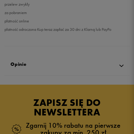
przelew zwykły
za pobraniem
płatność online
płatność odroczona Kup teraz zapłać za 30 dni z Klarną lub PayPo
Opinie
Produkt nie posiada recenzji
ZAPISZ SIĘ DO
NEWSLETTERA
Zgarnij 10% rabatu na pierwsze
zakupy za min. 250 zł