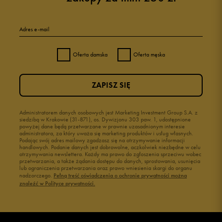
Adres e-mail
Oferta damska
Oferta męska
ZAPISZ SIĘ
Administratorem danych osobowych jest Marketing Investment Group S.A. z
siedzibą w Krakowie (31-871), os. Dywizjonu 303 paw. 1, udostępnione
powyżej dane będą przetwarzane w prawnie uzasadnionym interesie
administratora, za który uważa się marketing produktów i usług własnych.
Podając swój adres mailowy zgadzasz się na otrzymywanie informacji
handlowych. Podanie danych jest dobrowolne, aczkolwiek niezbędne w celu
otrzymywania newslettera. Każdy ma prawo do zgłoszenia sprzeciwu wobec
przetwarzania, a także żądania dostępu do danych, sprostowania, usunięcia
lub ograniczenia przetwarzania oraz prawo wniesienia skargi do organu
nadzorczego.
Pełną treść oświadczenia o ochronie prywatności można
znaleźć w Polityce prywatności.