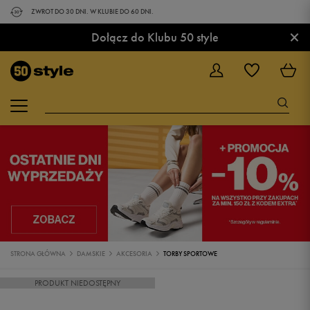
ZWROT DO 30 DNI. W KLUBIE DO 60 DNI.
×
Dołącz do Klubu 50 style
STRONA GŁÓWNA
DAMSKIE
AKCESORIA
TORBY SPORTOWE
PRODUKT NIEDOSTĘPNY