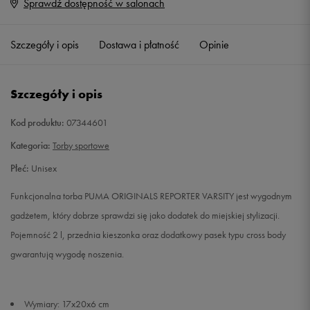
Sprawdź dostępność w salonach
ONE SIZE
Powiadom o dostępności
Szczegóły i opis
Dostawa i płatność
Opinie
Szczegóły i opis
Kod produktu:
07344601
Kategoria:
Torby sportowe
Płeć:
Unisex
Funkcjonalna torba PUMA ORIGINALS REPORTER VARSITY jest wygodnym
gadżetem, który dobrze sprawdzi się jako dodatek do miejskiej stylizacji.
Pojemność 2 l, przednia kieszonka oraz dodatkowy pasek typu cross body
gwarantują wygodę noszenia.
Wymiary: 17x20x6 cm