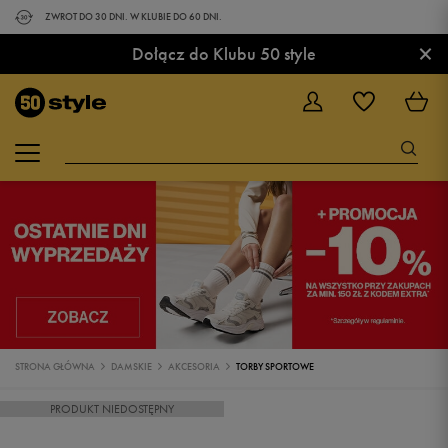
ZWROT DO 30 DNI. W KLUBIE DO 60 DNI.
×
Dołącz do Klubu 50 style
STRONA GŁÓWNA
DAMSKIE
AKCESORIA
TORBY SPORTOWE
PRODUKT NIEDOSTĘPNY