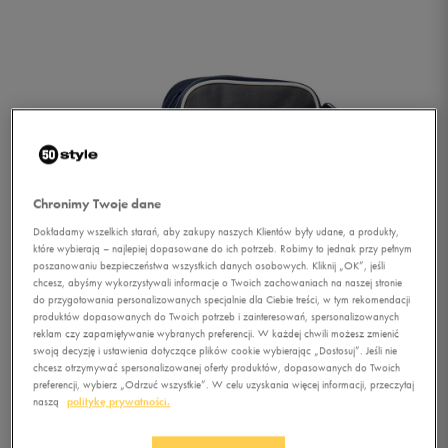
Chronimy Twoje dane
Dokładamy wszelkich starań, aby zakupy naszych Klientów były udane, a produkty,
które wybierają – najlepiej dopasowane do ich potrzeb. Robimy to jednak przy pełnym
poszanowaniu bezpieczeństwa wszystkich danych osobowych. Kliknij „OK”, jeśli
chcesz, abyśmy wykorzystywali informacje o Twoich zachowaniach na naszej stronie
do przygotowania personalizowanych specjalnie dla Ciebie treści, w tym rekomendacji
produktów dopasowanych do Twoich potrzeb i zainteresowań, spersonalizowanych
reklam czy zapamiętywanie wybranych preferencji. W każdej chwili możesz zmienić
swoją decyzję i ustawienia dotyczące plików cookie wybierając „Dostosuj”. Jeśli nie
chcesz otrzymywać spersonalizowanej oferty produktów, dopasowanych do Twoich
1/3
preferencji, wybierz „Odrzuć wszystkie”. W celu uzyskania więcej informacji, przeczytaj
naszą
politykę prywatności.