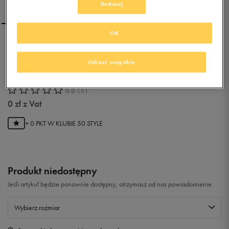
Dostosuj
OK
PUMA TOREBKA
ORIGINALS REPORTER
Odrzuć wszystkie
VARSITY
0.0
(
0
)
0
zł
z Vat
+ 0 PKT W
KLUBIE 50 STYLE
Produkt niedostępny
Jeśli artykuł będzie ponownie dostępny, otrzymasz od nas powiadomienie.
Wybierz rozmiar