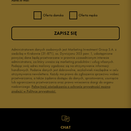
Adres e-mail
Oferta damska
Oferta męska
ZAPISZ SIĘ
Administratorem danych osobowych jest Marketing Investment Group S.A. z
siedzibą w Krakowie (31-871), os. Dywizjonu 303 paw. 1, udostępnione
powyżej dane będą przetwarzane w prawnie uzasadnionym interesie
administratora, za który uważa się marketing produktów i usług własnych.
Podając swój adres mailowy zgadzasz się na otrzymywanie informacji
handlowych. Podanie danych jest dobrowolne, aczkolwiek niezbędne w celu
otrzymywania newslettera. Każdy ma prawo do zgłoszenia sprzeciwu wobec
przetwarzania, a także żądania dostępu do danych, sprostowania, usunięcia
lub ograniczenia przetwarzania oraz prawo wniesienia skargi do organu
nadzorczego.
Pełną treść oświadczenia o ochronie prywatności można
znaleźć w Polityce prywatności.
CHAT