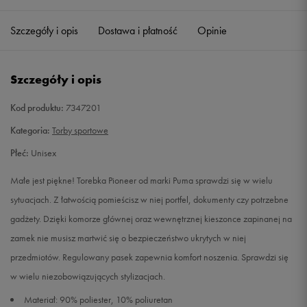
Szczegóły i opis
Dostawa i płatność
Opinie
Szczegóły i opis
Kod produktu:
7347201
Kategoria:
Torby sportowe
Płeć:
Unisex
Małe jest piękne! Torebka Pioneer od marki Puma sprawdzi się w wielu
sytuacjach. Z łatwością pomieścisz w niej portfel, dokumenty czy potrzebne
gadżety. Dzięki komorze głównej oraz wewnętrznej kieszonce zapinanej na
zamek nie musisz martwić się o bezpieczeństwo ukrytych w niej
przedmiotów. Regulowany pasek zapewnia komfort noszenia. Sprawdzi się
w wielu niezobowiązujących stylizacjach.
Materiał: 90% poliester, 10% poliuretan