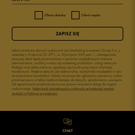
Oferta damska
Oferta męska
ZAPISZ SIĘ
Administratorem danych osobowych jest Marketing Investment Group S.A. z
siedzibą w Krakowie (31-871), os. Dywizjonu 303 paw. 1, udostępnione
powyżej dane będą przetwarzane w prawnie uzasadnionym interesie
administratora, za który uważa się marketing produktów i usług własnych.
Podając swój adres mailowy zgadzasz się na otrzymywanie informacji
handlowych. Podanie danych jest dobrowolne, aczkolwiek niezbędne w celu
otrzymywania newslettera. Każdy ma prawo do zgłoszenia sprzeciwu wobec
przetwarzania, a także żądania dostępu do danych, sprostowania, usunięcia
lub ograniczenia przetwarzania oraz prawo wniesienia skargi do organu
nadzorczego.
Pełną treść oświadczenia o ochronie prywatności można
znaleźć w Polityce prywatności.
CHAT