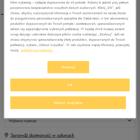
które wybierają – najlepiej dopasowane do ich potrzeb. Robimy to jednak przy pełnym
poszanowaniu bezpieczeństwa wszystkich danych osobowych. Kliknij „OK”, jeśli
chcesz, abyśmy wykorzystywali informacje o Twoich zachowaniach na naszej stronie
do przygotowania personalizowanych specjalnie dla Ciebie treści, w tym rekomendacji
produktów dopasowanych do Twoich potrzeb i zainteresowań, spersonalizowanych
PUMA TOREBKA PIONEER
reklam czy zapamiętywanie wybranych preferencji. W każdej chwili możesz zmienić
swoją decyzję i ustawienia dotyczące plików cookie wybierając „Dostosuj”. Jeśli nie
chcesz otrzymywać spersonalizowanej oferty produktów, dopasowanych do Twoich
preferencji, wybierz „Odrzuć wszystkie”. W celu uzyskania więcej informacji, przeczytaj
0.0
(
0
)
naszą
politykę prywatności.
4,99
zł
z Vat
Dostosuj
+ 25 PKT W
KLUBIE 50 STYLE
OK
Produkt niedostępny
Odrzuć wszystkie
Jeśli artykuł będzie ponownie dostępny, otrzymasz od nas powiadomienie.
Wybierz rozmiar
Sprawdź dostępność w salonach
ONE SIZE
Powiadom o dostępności