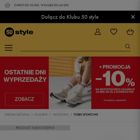
ZWROT DO 30 DNI. W KLUBIE DO 60 DNI.
×
Dołącz do Klubu 50 style
STRONA GŁÓWNA
DAMSKIE
AKCESORIA
TORBY SPORTOWE
PRODUKT NIEDOSTĘPNY