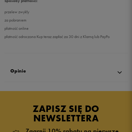
Sposoby płatności:
przelew zwykły
za pobraniem
płatność online
płatność odroczona Kup teraz zapłać za 30 dni z Klarną lub PayPo
Opinie
Produkt nie posiada recenzji
ZAPISZ SIĘ DO
NEWSLETTERA
Zgarnij 10% rabatu na pierwsze