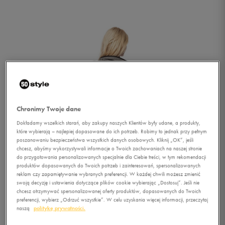
Chronimy Twoje dane
Dokładamy wszelkich starań, aby zakupy naszych Klientów były udane, a produkty,
które wybierają – najlepiej dopasowane do ich potrzeb. Robimy to jednak przy pełnym
poszanowaniu bezpieczeństwa wszystkich danych osobowych. Kliknij „OK”, jeśli
chcesz, abyśmy wykorzystywali informacje o Twoich zachowaniach na naszej stronie
do przygotowania personalizowanych specjalnie dla Ciebie treści, w tym rekomendacji
produktów dopasowanych do Twoich potrzeb i zainteresowań, spersonalizowanych
reklam czy zapamiętywanie wybranych preferencji. W każdej chwili możesz zmienić
swoją decyzję i ustawienia dotyczące plików cookie wybierając „Dostosuj”. Jeśli nie
1/2
chcesz otrzymywać spersonalizowanej oferty produktów, dopasowanych do Twoich
preferencji, wybierz „Odrzuć wszystkie”. W celu uzyskania więcej informacji, przeczytaj
naszą
politykę prywatności.