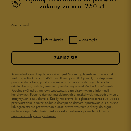
zakupy za min. 250 zł
Adres e-mail
Oferta damska
Oferta męska
ZAPISZ SIĘ
Administratorem danych osobowych jest Marketing Investment Group S.A. z
siedzibą w Krakowie (31-871), os. Dywizjonu 303 paw. 1, udostępnione
powyżej dane będą przetwarzane w prawnie uzasadnionym interesie
administratora, za który uważa się marketing produktów i usług własnych.
Podając swój adres mailowy zgadzasz się na otrzymywanie informacji
handlowych. Podanie danych jest dobrowolne, aczkolwiek niezbędne w celu
otrzymywania newslettera. Każdy ma prawo do zgłoszenia sprzeciwu wobec
przetwarzania, a także żądania dostępu do danych, sprostowania, usunięcia
lub ograniczenia przetwarzania oraz prawo wniesienia skargi do organu
nadzorczego.
Pełną treść oświadczenia o ochronie prywatności można
znaleźć w Polityce prywatności.