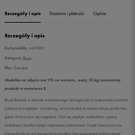
Szczegóły i opis
Dostawa i płatność
Opinie
S
Powiadom o dostępności
M
Powiadom o dostępności
Szczegóły i opis
L
Powiadom o dostępności
Kod produktu:
AA9800
Kategoria:
Bluzy
Płeć:
Damskie
Modelka na zdjęciu ma 175 cm wzrostu, waży 55 kg i prezentuje
produkt w rozmiarze S.
Bluza Reebok w kolorze melanżowego szaregoo da Ci maksymalny komfort.
Zabierz ją wszędzie - na trening, na wycieczkę za miasto lub po prostu tam,
gdzie chcesz czuć się wygodnie. Otul się ciepłym materiałem i zyskaj
dodatkowy komfort dzięki większemu kołnierzowi. Dzięki kieszonce a la
kangurka bluza jest bardzo funkcjonalna. Pomarańczowe wykończenia