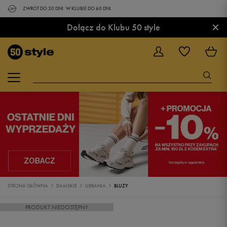
ZWROT DO 30 DNI. W KLUBIE DO 60 DNI.
×
Dołącz do Klubu 50 style
STRONA GŁÓWNA
DAMSKIE
UBRANIA
BLUZY
PRODUKT NIEDOSTĘPNY