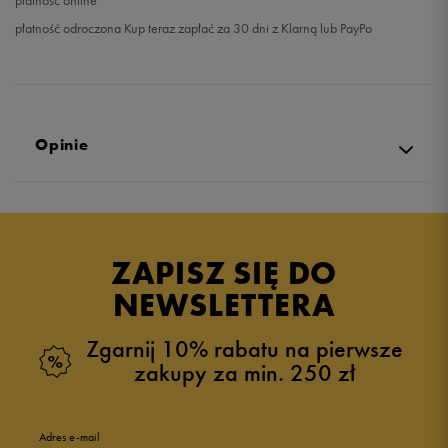
płatność online
płatność odroczona Kup teraz zapłać za 30 dni z Klarną lub PayPo
Opinie
Produkt nie posiada recenzji
ZAPISZ SIĘ DO
NEWSLETTERA
Zgarnij 10% rabatu na pierwsze
zakupy za min. 250 zł
Adres e-mail