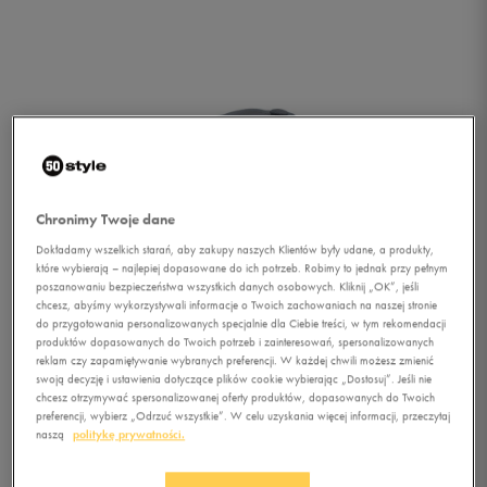
Chronimy Twoje dane
Dokładamy wszelkich starań, aby zakupy naszych Klientów były udane, a produkty,
które wybierają – najlepiej dopasowane do ich potrzeb. Robimy to jednak przy pełnym
poszanowaniu bezpieczeństwa wszystkich danych osobowych. Kliknij „OK”, jeśli
chcesz, abyśmy wykorzystywali informacje o Twoich zachowaniach na naszej stronie
do przygotowania personalizowanych specjalnie dla Ciebie treści, w tym rekomendacji
produktów dopasowanych do Twoich potrzeb i zainteresowań, spersonalizowanych
reklam czy zapamiętywanie wybranych preferencji. W każdej chwili możesz zmienić
swoją decyzję i ustawienia dotyczące plików cookie wybierając „Dostosuj”. Jeśli nie
chcesz otrzymywać spersonalizowanej oferty produktów, dopasowanych do Twoich
1/2
preferencji, wybierz „Odrzuć wszystkie”. W celu uzyskania więcej informacji, przeczytaj
naszą
politykę prywatności.