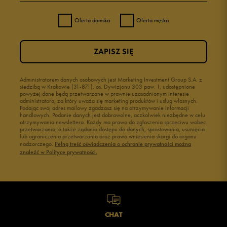
Oferta damska
Oferta męska
ZAPISZ SIĘ
Administratorem danych osobowych jest Marketing Investment Group S.A. z
siedzibą w Krakowie (31-871), os. Dywizjonu 303 paw. 1, udostępnione
powyżej dane będą przetwarzane w prawnie uzasadnionym interesie
administratora, za który uważa się marketing produktów i usług własnych.
Podając swój adres mailowy zgadzasz się na otrzymywanie informacji
handlowych. Podanie danych jest dobrowolne, aczkolwiek niezbędne w celu
otrzymywania newslettera. Każdy ma prawo do zgłoszenia sprzeciwu wobec
przetwarzania, a także żądania dostępu do danych, sprostowania, usunięcia
lub ograniczenia przetwarzania oraz prawo wniesienia skargi do organu
nadzorczego.
Pełną treść oświadczenia o ochronie prywatności można
znaleźć w Polityce prywatności.
CHAT