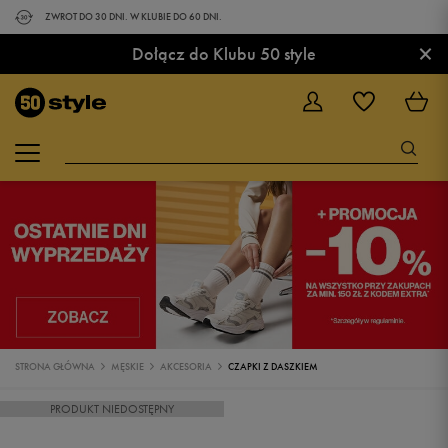
ZWROT DO 30 DNI. W KLUBIE DO 60 DNI.
×
Dołącz do Klubu 50 style
STRONA GŁÓWNA
MĘSKIE
AKCESORIA
CZAPKI Z DASZKIEM
PRODUKT NIEDOSTĘPNY