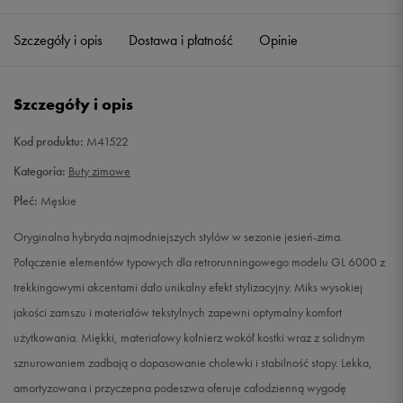
40,5
26 cm
Powiadom o dostępności
Szczegóły i opis
Dostawa i płatność
Opinie
41
26,5 cm
Powiadom o dostępności
Szczegóły i opis
42
27 cm
Powiadom o dostępności
Kod produktu:
M41522
42,5
27,5 cm
Powiadom o dostępności
Kategoria:
Buty zimowe
Płeć:
Męskie
43
28 cm
Powiadom o dostępności
Oryginalna hybryda najmodniejszych stylów w sezonie jesień-zima.
44
28,5 cm
Powiadom o dostępności
Połączenie elementów typowych dla retrorunningowego modelu GL 6000 z
trekkingowymi akcentami dało unikalny efekt stylizacyjny. Miks wysokiej
44,5
29 cm
Powiadom o dostępności
jakości zamszu i materiałów tekstylnych zapewni optymalny komfort
użytkowania. Miękki, materiałowy kołnierz wokół kostki wraz z solidnym
45
29,5 cm
Powiadom o dostępności
sznurowaniem zadbają o dopasowanie cholewki i stabilność stopy. Lekka,
amortyzowana i przyczepna podeszwa oferuje całodzienną wygodę
45,5
30 cm
Powiadom o dostępności