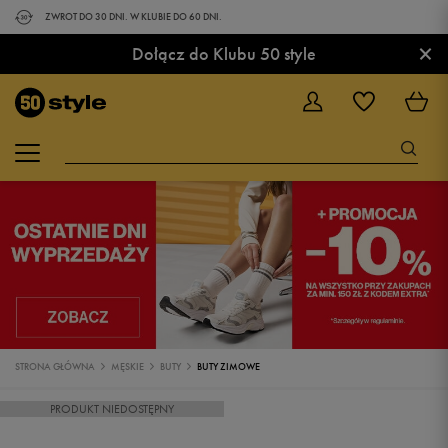
ZWROT DO 30 DNI. W KLUBIE DO 60 DNI.
×
Dołącz do Klubu 50 style
STRONA GŁÓWNA
MĘSKIE
BUTY
BUTY ZIMOWE
PRODUKT NIEDOSTĘPNY