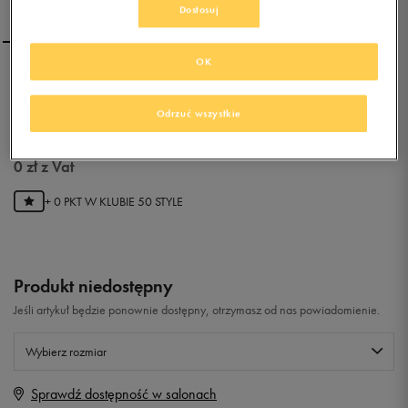
Dostosuj
OK
REEBOK GL 6000 MID MM
Odrzuć wszystkie
0.0
(
0
)
0
zł
z Vat
+ 0 PKT W
KLUBIE 50 STYLE
Produkt niedostępny
Jeśli artykuł będzie ponownie dostępny, otrzymasz od nas powiadomienie.
Wybierz rozmiar
Sprawdź dostępność w salonach
Rozmiary EU
Rozmiary US