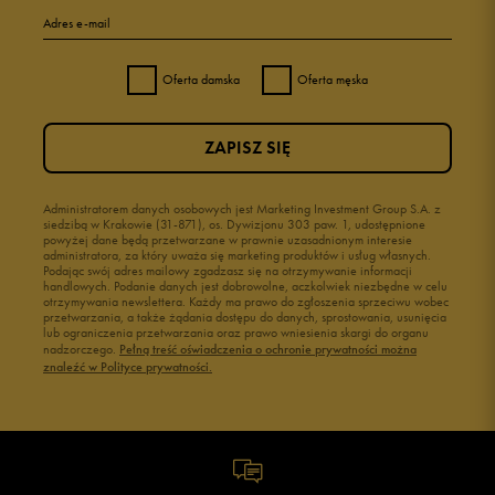
Adres e-mail
Oferta damska
Oferta męska
ZAPISZ SIĘ
Administratorem danych osobowych jest Marketing Investment Group S.A. z
siedzibą w Krakowie (31-871), os. Dywizjonu 303 paw. 1, udostępnione
powyżej dane będą przetwarzane w prawnie uzasadnionym interesie
administratora, za który uważa się marketing produktów i usług własnych.
Podając swój adres mailowy zgadzasz się na otrzymywanie informacji
handlowych. Podanie danych jest dobrowolne, aczkolwiek niezbędne w celu
otrzymywania newslettera. Każdy ma prawo do zgłoszenia sprzeciwu wobec
przetwarzania, a także żądania dostępu do danych, sprostowania, usunięcia
lub ograniczenia przetwarzania oraz prawo wniesienia skargi do organu
nadzorczego.
Pełną treść oświadczenia o ochronie prywatności można
znaleźć w Polityce prywatności.