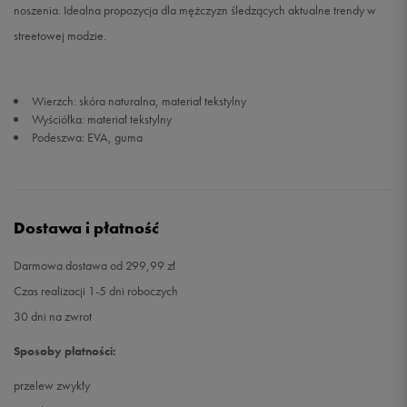
noszenia. Idealna propozycja dla mężczyzn śledzących aktualne trendy w
streetowej modzie.
47
31 cm
Powiadom o dostępności
Wierzch: skóra naturalna, materiał tekstylny
Wyściółka: materiał tekstylny
Podeszwa: EVA, guma
Dostawa i płatność
Darmowa dostawa od 299,99 zł
Czas realizacji 1-5 dni roboczych
30 dni na zwrot
Sposoby płatności:
przelew zwykły