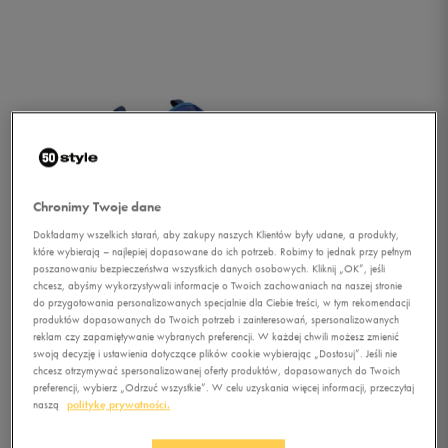
Chronimy Twoje dane
Dokładamy wszelkich starań, aby zakupy naszych Klientów były udane, a produkty,
które wybierają – najlepiej dopasowane do ich potrzeb. Robimy to jednak przy pełnym
poszanowaniu bezpieczeństwa wszystkich danych osobowych. Kliknij „OK”, jeśli
chcesz, abyśmy wykorzystywali informacje o Twoich zachowaniach na naszej stronie
do przygotowania personalizowanych specjalnie dla Ciebie treści, w tym rekomendacji
produktów dopasowanych do Twoich potrzeb i zainteresowań, spersonalizowanych
reklam czy zapamiętywanie wybranych preferencji. W każdej chwili możesz zmienić
swoją decyzję i ustawienia dotyczące plików cookie wybierając „Dostosuj”. Jeśli nie
chcesz otrzymywać spersonalizowanej oferty produktów, dopasowanych do Twoich
1/2
preferencji, wybierz „Odrzuć wszystkie”. W celu uzyskania więcej informacji, przeczytaj
naszą
politykę prywatności.