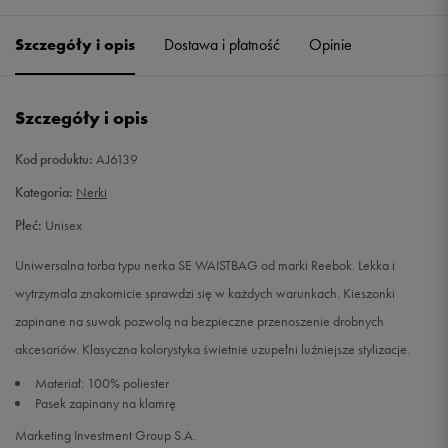
Szczegóły i opis
Dostawa i płatność
Opinie
Szczegóły i opis
Kod produktu:
AJ6139
Kategoria:
Nerki
Płeć:
Unisex
Uniwersalna torba typu nerka SE WAISTBAG od marki Reebok. Lekka i
wytrzymała znakomicie sprawdzi się w każdych warunkach. Kieszonki
zapinane na suwak pozwolą na bezpieczne przenoszenie drobnych
akcesoriów. Klasyczna kolorystyka świetnie uzupełni luźniejsze stylizacje.
Materiał: 100% poliester
Pasek zapinany na klamrę
Marketing Investment Group S.A.