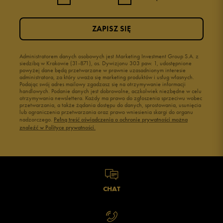
ZAPISZ SIĘ
Administratorem danych osobowych jest Marketing Investment Group S.A. z
siedzibą w Krakowie (31-871), os. Dywizjonu 303 paw. 1, udostępnione
powyżej dane będą przetwarzane w prawnie uzasadnionym interesie
administratora, za który uważa się marketing produktów i usług własnych.
Podając swój adres mailowy zgadzasz się na otrzymywanie informacji
handlowych. Podanie danych jest dobrowolne, aczkolwiek niezbędne w celu
otrzymywania newslettera. Każdy ma prawo do zgłoszenia sprzeciwu wobec
przetwarzania, a także żądania dostępu do danych, sprostowania, usunięcia
lub ograniczenia przetwarzania oraz prawo wniesienia skargi do organu
nadzorczego.
Pełną treść oświadczenia o ochronie prywatności można
znaleźć w Polityce prywatności.
CHAT