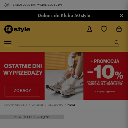
ZWROT DO 30 DNI. W KLUBIE DO 60 DNI.
×
Dołącz do Klubu 50 style
STRONA GŁÓWNA
DAMSKIE
AKCESORIA
NERKI
PRODUKT NIEDOSTĘPNY