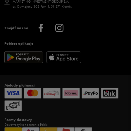
MARKETING INVESTMENT GROUP S.A.
os. Dywizjonu 303 Paw. 1, 31-871 Kraków
Więcej >
Klub 50 style
Regulamin sklepu 50 style
Praca
Regulamin aplikacji 50 style
Informacje o firmie
Więcej regulaminów >
Znajdź nas na
Pobierz aplikację
Metody płatności
Formy dostawy
Dostawa tylko na terenie Polski