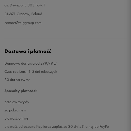
os. Dywizjonu 303 Paw. 1
31-871 Cracow, Poland
contact@miggroup.com
Dostawa i płatność
Darmowa dostawa od 299,99 zł
Czas realizacji 1-5 dni roboczych
30 dni na zwrot
Sposoby płatności:
przelew zwykły
za pobraniem
płatność online
płatność odroczona Kup teraz zapłać za 30 dni z Klarną lub PayPo