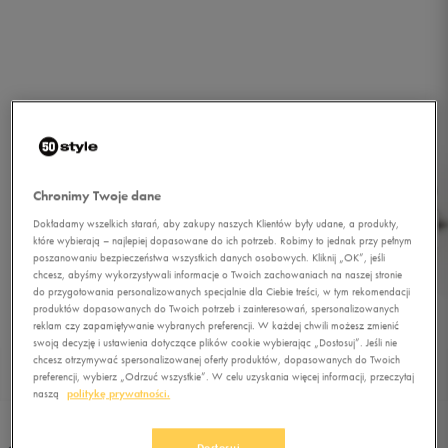
Chronimy Twoje dane
Dokładamy wszelkich starań, aby zakupy naszych Klientów były udane, a produkty,
które wybierają – najlepiej dopasowane do ich potrzeb. Robimy to jednak przy pełnym
poszanowaniu bezpieczeństwa wszystkich danych osobowych. Kliknij „OK”, jeśli
chcesz, abyśmy wykorzystywali informacje o Twoich zachowaniach na naszej stronie
do przygotowania personalizowanych specjalnie dla Ciebie treści, w tym rekomendacji
produktów dopasowanych do Twoich potrzeb i zainteresowań, spersonalizowanych
reklam czy zapamiętywanie wybranych preferencji. W każdej chwili możesz zmienić
swoją decyzję i ustawienia dotyczące plików cookie wybierając „Dostosuj”. Jeśli nie
chcesz otrzymywać spersonalizowanej oferty produktów, dopasowanych do Twoich
preferencji, wybierz „Odrzuć wszystkie”. W celu uzyskania więcej informacji, przeczytaj
1/2
naszą
politykę prywatności.
Dostosuj