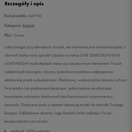
Szczegóły i opis
Kod produktu:
AJ6750
Kategoria:
Reebok
Płeć:
Unisex
Lubisz biegać przy dźwiękach muzyki, ale nie koniecznie chcesz korzystać z
siłowni? Mamy na to sposób! Opaska na ramię ONE SERIES RUNNING
LIGHTWEIGHT marki Reebok stanie się nieodzownym elementem Twoich
codziennych treningów. Mocna, poliestrowa podstawa zabezpiecza
elektronikę przed uszkodzeniami. Plastikowe, wodoszczelne okienko ochroni
Twój telefon lub ipoda przed deszczem, jednocześnie umożliwiając
korzystanie z ekranów dotykowych bez konieczności wyjmowania z
kieszonki. Elastyczne paski z rzepami dopasują model do obwodu Twojego
bicepsa. Odblaskowe akcenty i logo Reebok Delta zadbają o Twoje
bezpieczeństwo po zmroku.
Materiał: 100% poliester