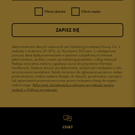
Oferta damska
Oferta męska
ZAPISZ SIĘ
Administratorem danych osobowych jest Marketing Investment Group S.A. z
siedzibą w Krakowie (31-871), os. Dywizjonu 303 paw. 1, udostępnione
powyżej dane będą przetwarzane w prawnie uzasadnionym interesie
administratora, za który uważa się marketing produktów i usług własnych.
Podając swój adres mailowy zgadzasz się na otrzymywanie informacji
handlowych. Podanie danych jest dobrowolne, aczkolwiek niezbędne w celu
otrzymywania newslettera. Każdy ma prawo do zgłoszenia sprzeciwu wobec
przetwarzania, a także żądania dostępu do danych, sprostowania, usunięcia
lub ograniczenia przetwarzania oraz prawo wniesienia skargi do organu
nadzorczego.
Pełną treść oświadczenia o ochronie prywatności można
znaleźć w Polityce prywatności.
CHAT