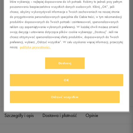
które wybierają – najlepiej dopasowane do ich potrzeb. Robimy to jednak przy pełnym
LIGHTWEIGHT ARMBAND
poszanowaniu bezpieczeństwa wszystkich danych osobowych. Kliknij „OK”, jeśli
chcesz, abyśmy wykorzystywali informacje o Twoich zachowaniach na naszej stronie
0.0
(
0
)
do przygotowania personalizowanych specjalnie dla Ciebie treści, w tym rekomendacji
produktów dopasowanych do Twoich potrzeb i zainteresowań, spersonalizowanych
0
zł
z Vat
reklam czy zapamiętywanie wybranych preferencji. W każdej chwili możesz zmienić
swoją decyzję i ustawienia dotyczące plików cookie wybierając „Dostosuj”. Jeśli nie
+ 0 PKT W
KLUBIE 50 STYLE
chcesz otrzymywać spersonalizowanej oferty produktów, dopasowanych do Twoich
preferencji, wybierz „Odrzuć wszystkie”. W celu uzyskania więcej informacji, przeczytaj
naszą
politykę prywatności.
Produkt niedostępny
Dostosuj
Jeśli artykuł będzie ponownie dostępny, otrzymasz od nas powiadomienie.
OK
Wybierz rozmiar
Sprawdź dostępność w salonach
Odrzuć wszystkie
ONE SIZE
Powiadom o dostępności
Szczegóły i opis
Dostawa i płatność
Opinie