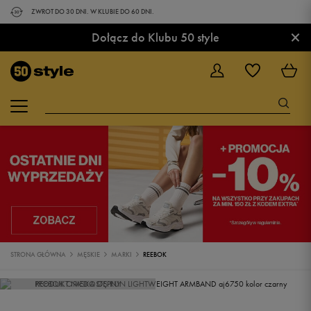
ZWROT DO 30 DNI. W KLUBIE DO 60 DNI.
×
Dołącz do Klubu 50 style
STRONA GŁÓWNA
MĘSKIE
MARKI
REEBOK
PRODUKT NIEDOSTĘPNY