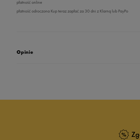
płatność online
płatność odroczona Kup teraz zapłać za 30 dni z Klarną lub PayPo
Opinie
Produkt nie posia
Zg