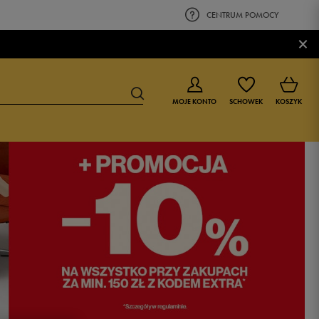
CENTRUM POMOCY
×
MOJE KONTO
SCHOWEK
KOSZYK
BUTY DLA CHŁOPCA
BUTY DLA DZIEWCZYNKI
0-4 lat
0-4 lat
4-8 lat
4-8 lat
9-16 lat
9-16 lat