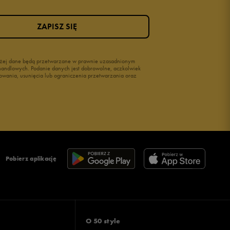
ZAPISZ SIĘ
wyżej dane będą przetwarzane w prawnie uzasadnionym
i handlowych. Podanie danych jest dobrowolne, aczkolwiek
owania, usunięcia lub ograniczenia przetwarzania oraz
Pobierz aplikację
O 50 style