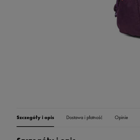
Skechers
Timberland
Umbro
Under Armour
Up8
U.S. Polo ASSN.
Vans
Szczegóły i opis
Dostawa i płatność
Opinie