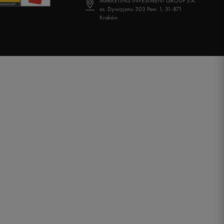
MARKETING INVESTMENT GROUP S.A.
os. Dywizjonu 303 Paw. 1, 31-871
Kraków