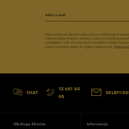
Adres e-mail
Administratorem danych osobowych jest Marketing Investme
interesie administratora, za który uważa się marketing pro
niezbędne w celu otrzymywania newslettera. Każdy ma prawo
prawo wniesienia skargi do organu nadzorczego.
Pełną treś
12 681 84
CHAT
SKLEP@50
90
Obsługa klienta
Informacje