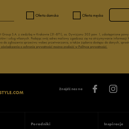
Oferta damska
Oferta męska
nt Group S.A. z siedzibą w Krakowie (31-871), os. Dywizjonu 303 paw. 1, udostępnione po
duktów i usług własnych. Podając swój adres mailowy zgadzasz się na otrzymywanie informacj
 do zgłoszenia sprzeciwu wobec przetwarzania, a także żądania dostępu do danych, sprost
ć oświadczenia o ochronie prywatności można znaleźć w Polityce prywatności.
Znajdź nas na
STYLE.COM
Poradniki
Inspiracje