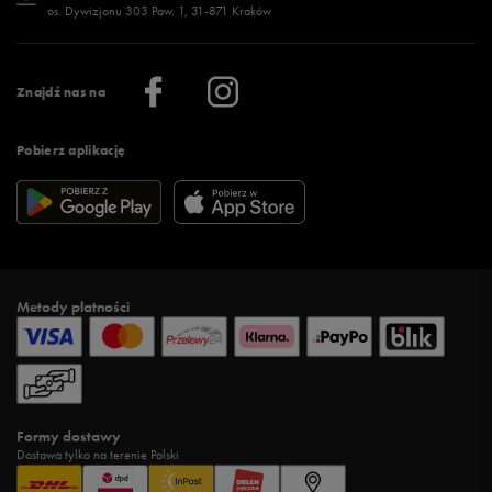
os. Dywizjonu 303 Paw. 1, 31-871 Kraków
Więcej >
Klub 50 style
Regulamin sklepu 50 style
Praca
Regulamin aplikacji 50 style
Informacje o firmie
Więcej regulaminów >
Znajdź nas na
Pobierz aplikację
Metody płatności
Formy dostawy
Dostawa tylko na terenie Polski