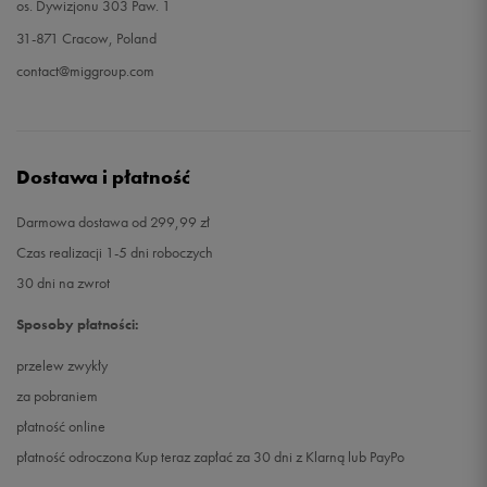
os. Dywizjonu 303 Paw. 1
31-871 Cracow, Poland
contact@miggroup.com
Dostawa i płatność
Darmowa dostawa od 299,99 zł
Czas realizacji 1-5 dni roboczych
30 dni na zwrot
Sposoby płatności:
przelew zwykły
za pobraniem
płatność online
płatność odroczona Kup teraz zapłać za 30 dni z Klarną lub PayPo