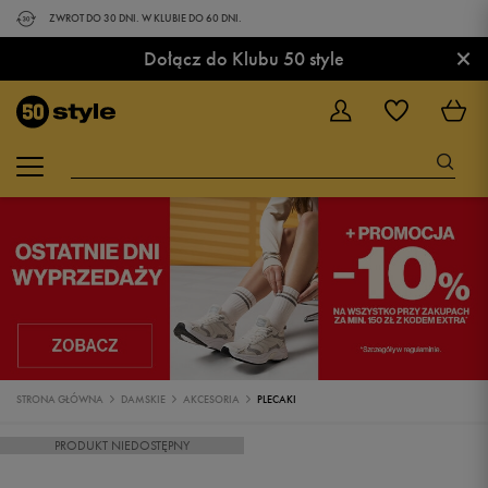
ZWROT DO 30 DNI. W KLUBIE DO 60 DNI.
×
Dołącz do Klubu 50 style
STRONA GŁÓWNA
DAMSKIE
AKCESORIA
PLECAKI
PRODUKT NIEDOSTĘPNY