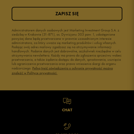
ZAPISZ SIĘ
Administratorem danych osobowych jest Marketing Investment Group S.A. z
siedzibą w Krakowie (31-871), os. Dywizjonu 303 paw. 1, udostępnione
powyżej dane będą przetwarzane w prawnie uzasadnionym interesie
administratora, za który uważa się marketing produktów i usług własnych.
Podając swój adres mailowy zgadzasz się na otrzymywanie informacji
handlowych. Podanie danych jest dobrowolne, aczkolwiek niezbędne w celu
otrzymywania newslettera. Każdy ma prawo do zgłoszenia sprzeciwu wobec
przetwarzania, a także żądania dostępu do danych, sprostowania, usunięcia
lub ograniczenia przetwarzania oraz prawo wniesienia skargi do organu
nadzorczego.
Pełną treść oświadczenia o ochronie prywatności można
znaleźć w Polityce prywatności.
CHAT