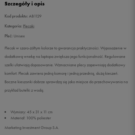
Szczegóły i opis
Kod produktu:
AB1129
Kategoria:
Plecaki
Płeć:
Unisex
Plecak w szaro-żółtym kolorze to gwarancja praktyczności. Wyposażenie w
dodatkową wnekę na laptopa zwiększa jego funkcjonalność. Regulowane
szelki ułatwiają dopasowanie. Wzmacniane plecy zapewniają dodatkowy
komfort. Plecak zawiera jedną komorę i jedną przednią, dużą kieszeń.
Boczne kieszonki dobrze sprawdzą się jako miejsce do przechowywania na
przykład butelki z wodą.
Wymiary: 45 x 31 x 11 cm
Materiał: 100% poliester
Marketing Investment Group S.A.