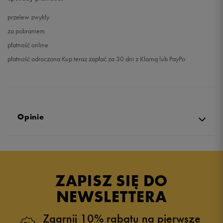
przelew zwykły
za pobraniem
płatność online
płatność odroczona Kup teraz zapłać za 30 dni z Klarną lub PayPo
Opinie
Produkt nie posiada recenzji
ZAPISZ SIĘ DO
NEWSLETTERA
Zgarnij 10% rabatu na pierwsze