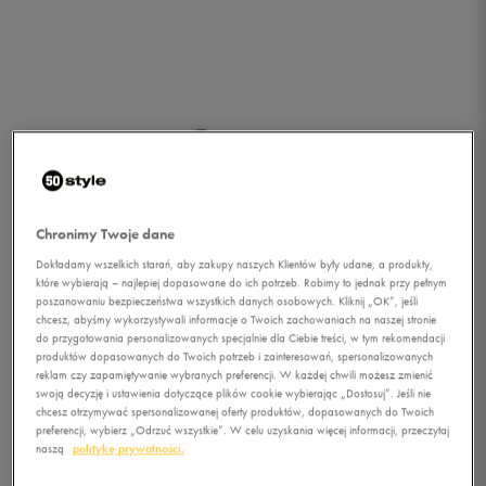
Chronimy Twoje dane
Dokładamy wszelkich starań, aby zakupy naszych Klientów były udane, a produkty,
które wybierają – najlepiej dopasowane do ich potrzeb. Robimy to jednak przy pełnym
poszanowaniu bezpieczeństwa wszystkich danych osobowych. Kliknij „OK”, jeśli
chcesz, abyśmy wykorzystywali informacje o Twoich zachowaniach na naszej stronie
do przygotowania personalizowanych specjalnie dla Ciebie treści, w tym rekomendacji
produktów dopasowanych do Twoich potrzeb i zainteresowań, spersonalizowanych
reklam czy zapamiętywanie wybranych preferencji. W każdej chwili możesz zmienić
swoją decyzję i ustawienia dotyczące plików cookie wybierając „Dostosuj”. Jeśli nie
1/3
chcesz otrzymywać spersonalizowanej oferty produktów, dopasowanych do Twoich
preferencji, wybierz „Odrzuć wszystkie”. W celu uzyskania więcej informacji, przeczytaj
naszą
politykę prywatności.