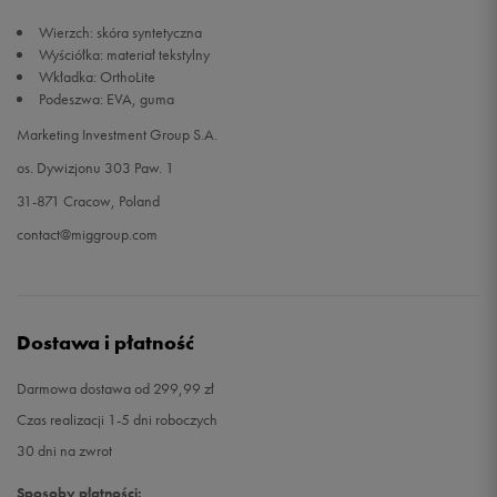
Wierzch: skóra syntetyczna
47
31 cm
Powiadom o dostępności
Wyściółka: materiał tekstylny
Wkładka: OrthoLite
Podeszwa: EVA, guma
48,5
32 cm
Powiadom o dostępności
Marketing Investment Group S.A.
os. Dywizjonu 303 Paw. 1
31-871 Cracow, Poland
contact@miggroup.com
Dostawa i płatność
Darmowa dostawa od 299,99 zł
Czas realizacji 1-5 dni roboczych
30 dni na zwrot
Sposoby płatności: