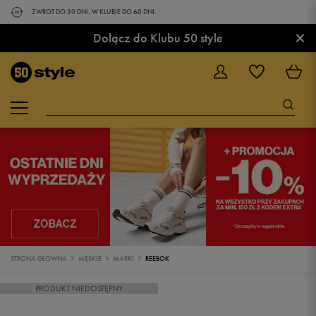
ZWROT DO 30 DNI. W KLUBIE DO 60 DNI.
×
Dołącz do Klubu 50 style
STRONA GŁÓWNA
MĘSKIE
MARKI
REEBOK
PRODUKT NIEDOSTĘPNY