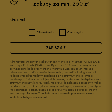
zakupy za min. 250 zł
Adres e-mail
Oferta damska
Oferta męska
ZAPISZ SIĘ
Administratorem danych osobowych jest Marketing Investment Group S.A. z
siedzibą w Krakowie (31-871), os. Dywizjonu 303 paw. 1, udostępnione
powyżej dane będą przetwarzane w prawnie uzasadnionym interesie
administratora, za który uważa się marketing produktów i usług własnych.
Podając swój adres mailowy zgadzasz się na otrzymywanie informacji
handlowych. Podanie danych jest dobrowolne, aczkolwiek niezbędne w celu
otrzymywania newslettera. Każdy ma prawo do zgłoszenia sprzeciwu wobec
przetwarzania, a także żądania dostępu do danych, sprostowania, usunięcia
lub ograniczenia przetwarzania oraz prawo wniesienia skargi do organu
nadzorczego.
Pełną treść oświadczenia o ochronie prywatności można
znaleźć w Polityce prywatności.