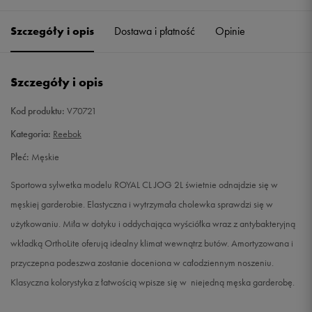
40,5
26 cm
Powiadom o dostępności
Szczegóły i opis
Dostawa i płatność
Opinie
41
26,5 cm
Powiadom o dostępności
Szczegóły i opis
42
27 cm
Powiadom o dostępności
Kod produktu:
V70721
42,5
27,5 cm
Powiadom o dostępności
Kategoria:
Reebok
Płeć:
Męskie
43
28 cm
Powiadom o dostępności
Sportowa sylwetka modelu ROYAL CL JOG 2L świetnie odnajdzie się w
44
28,5 cm
Powiadom o dostępności
męskiej garderobie. Elastyczna i wytrzymała cholewka sprawdzi się w
użytkowaniu. Miła w dotyku i oddychająca wyściółka wraz z antybakteryjną
44,5
29 cm
Powiadom o dostępności
wkładką OrthoLite oferują idealny klimat wewnątrz butów. Amortyzowana i
przyczepna podeszwa zostanie doceniona w całodziennym noszeniu.
45
29,5 cm
Powiadom o dostępności
Klasyczna kolorystyka z łatwością wpisze się w niejedną męska garderobę.
45,5
30 cm
Powiadom o dostępności