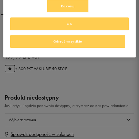
Dostosuj
OK
REEBOK ROYAL CL JOG 2L
Odrzuć wszystkie
0.0
(
0
)
159,99
zł
z Vat
+ 800 PKT W
KLUBIE 50 STYLE
Produkt niedostępny
Jeśli artykuł będzie ponownie dostępny, otrzymasz od nas powiadomienie.
Wybierz rozmiar
Sprawdź dostępność w salonach
Rozmiary EU
Rozmiary US