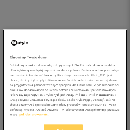
Chronimy Twoje dane
Dokładamy wszelkich starań, aby zakupy naszych Klientów były udane, a produkty,
które wybierają – najlepiej dopasowane do ich potrzeb. Robimy to jednak przy pełnym
poszanowaniu bezpieczeństwa wszystkich danych osobowych. Kliknij „OK”, jeśli
chcesz, abyśmy wykorzystywali informacje o Twoich zachowaniach na naszej stronie
do przygotowania personalizowanych specjalnie dla Ciebie treści, w tym rekomendacji
1/1
produktów dopasowanych do Twoich potrzeb i zainteresowań, spersonalizowanych
reklam czy zapamiętywanie wybranych preferencji. W każdej chwili możesz zmienić
swoją decyzję i ustawienia dotyczące plików cookie wybierając „Dostosuj”. Jeśli nie
chcesz otrzymywać spersonalizowanej oferty produktów, dopasowanych do Twoich
preferencji, wybierz „Odrzuć wszystkie”. W celu uzyskania więcej informacji, przeczytaj
naszą
politykę prywatności.
REEBOK ROYAL CL