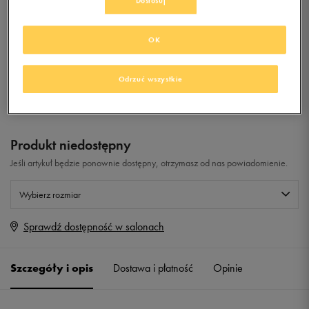
Dostosuj
0.0
(
0
)
OK
0
zł
z Vat
Odrzuć wszystkie
+ 0 PKT W
KLUBIE 50 STYLE
Produkt niedostępny
Jeśli artykuł będzie ponownie dostępny, otrzymasz od nas powiadomienie.
Wybierz rozmiar
Sprawdź dostępność w salonach
Rozmiary EU
Rozmiary US
40,5
26 cm
Powiadom o dostępności
Szczegóły i opis
Dostawa i płatność
Opinie
41
26,5 cm
Powiadom o dostępności