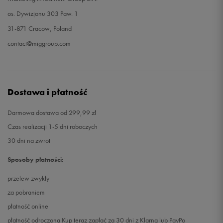
os. Dywizjonu 303 Paw. 1
31-871 Cracow, Poland
contact@miggroup.com
Dostawa i płatność
Darmowa dostawa od 299,99 zł
Czas realizacji 1-5 dni roboczych
30 dni na zwrot
Sposoby płatności:
przelew zwykły
za pobraniem
płatność online
płatność odroczona Kup teraz zapłać za 30 dni z Klarną lub PayPo