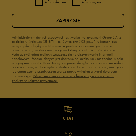
Oferta damska
Oferta męska
ZAPISZ SIĘ
Administratorem danych osobowych jest Marketing Investment Group S.A. z
siedzibą w Krakowie (31-871), os. Dywizjonu 303 paw. 1, udostępnione
powyżej dane będą przetwarzane w prawnie uzasadnionym interesie
administratora, za który uważa się marketing produktów i usług własnych.
Podając swój adres mailowy zgadzasz się na otrzymywanie informacji
handlowych. Podanie danych jest dobrowolne, aczkolwiek niezbędne w celu
otrzymywania newslettera. Każdy ma prawo do zgłoszenia sprzeciwu wobec
przetwarzania, a także żądania dostępu do danych, sprostowania, usunięcia
lub ograniczenia przetwarzania oraz prawo wniesienia skargi do organu
nadzorczego.
Pełną treść oświadczenia o ochronie prywatności można
znaleźć w Polityce prywatności.
CHAT