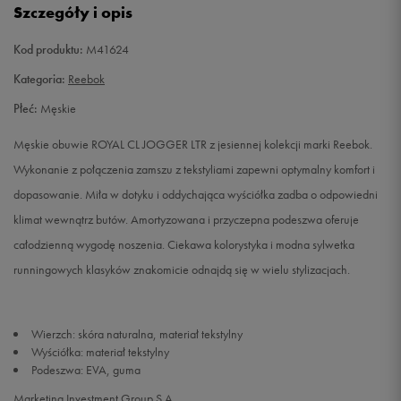
Szczegóły i opis
42
27 cm
Powiadom o dostępności
Kod produktu:
M41624
42,5
27,5 cm
Powiadom o dostępności
Kategoria:
Reebok
Płeć:
Męskie
43
28 cm
Powiadom o dostępności
Męskie obuwie ROYAL CL JOGGER LTR z jesiennej kolekcji marki Reebok.
44
28,5 cm
Powiadom o dostępności
Wykonanie z połączenia zamszu z tekstyliami zapewni optymalny komfort i
dopasowanie. Miła w dotyku i oddychająca wyściółka zadba o odpowiedni
44,5
29 cm
Powiadom o dostępności
klimat wewnątrz butów. Amortyzowana i przyczepna podeszwa oferuje
całodzienną wygodę noszenia. Ciekawa kolorystyka i modna sylwetka
45
29,5 cm
Powiadom o dostępności
runningowych klasyków znakomicie odnajdą się w wielu stylizacjach.
45,5
30 cm
Powiadom o dostępności
Wierzch: skóra naturalna, materiał tekstylny
Wyściółka: materiał tekstylny
Podeszwa: EVA, guma
Marketing Investment Group S.A.