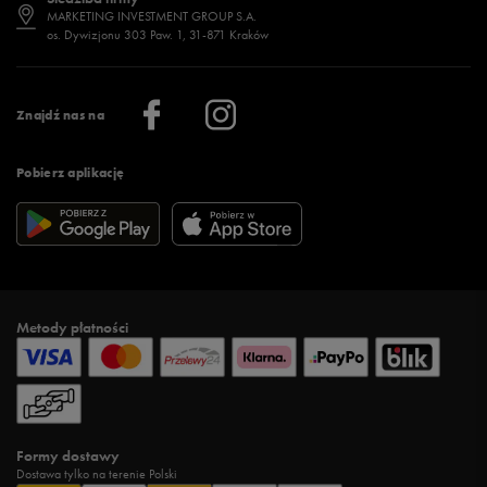
Jak wybrać buty na zimę?
Stylizacje damskie
Sklepy stacjonarne
MARKETING INVESTMENT GROUP S.A.
os. Dywizjonu 303 Paw. 1, 31-871 Kraków
Więcej >
Klub 50 style
Regulamin sklepu 50 style
Praca
Regulamin aplikacji 50 style
Informacje o firmie
Więcej regulaminów >
Znajdź nas na
Pobierz aplikację
Metody płatności
Formy dostawy
Dostawa tylko na terenie Polski