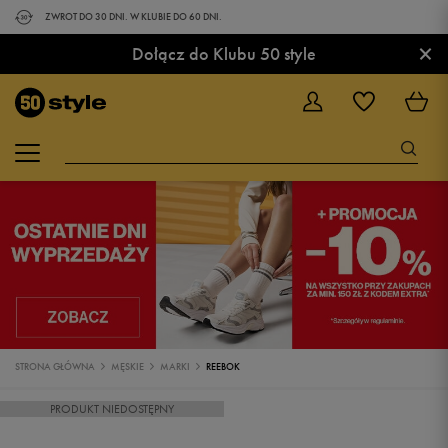
ZWROT DO 30 DNI. W KLUBIE DO 60 DNI.
×
Dołącz do Klubu 50 style
STRONA GŁÓWNA
MĘSKIE
MARKI
REEBOK
PRODUKT NIEDOSTĘPNY