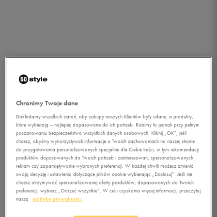
Chronimy Twoje dane
Dokładamy wszelkich starań, aby zakupy naszych Klientów były udane, a produkty,
które wybierają – najlepiej dopasowane do ich potrzeb. Robimy to jednak przy pełnym
poszanowaniu bezpieczeństwa wszystkich danych osobowych. Kliknij „OK”, jeśli
chcesz, abyśmy wykorzystywali informacje o Twoich zachowaniach na naszej stronie
do przygotowania personalizowanych specjalnie dla Ciebie treści, w tym rekomendacji
produktów dopasowanych do Twoich potrzeb i zainteresowań, spersonalizowanych
reklam czy zapamiętywanie wybranych preferencji. W każdej chwili możesz zmienić
swoją decyzję i ustawienia dotyczące plików cookie wybierając „Dostosuj”. Jeśli nie
chcesz otrzymywać spersonalizowanej oferty produktów, dopasowanych do Twoich
1/2
preferencji, wybierz „Odrzuć wszystkie”. W celu uzyskania więcej informacji, przeczytaj
naszą
politykę prywatności.