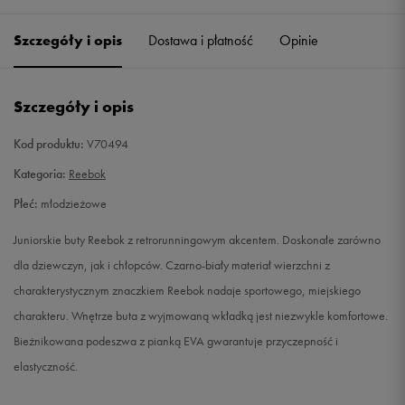
34,5
22,5 cm
Powiadom o dostępności
Szczegóły i opis
Dostawa i płatność
Opinie
35
23 cm
Powiadom o dostępności
Szczegóły i opis
36
23,5 cm
Powiadom o dostępności
Kod produktu:
V70494
36,5
23,5 cm
Powiadom o dostępności
Kategoria:
Reebok
Płeć:
młodzieżowe
37
24 cm
Powiadom o dostępności
Juniorskie buty Reebok z retrorunningowym akcentem. Doskonałe zarówno
38
24,5 cm
Powiadom o dostępności
dla dziewczyn, jak i chłopców. Czarno-biały materiał wierzchni z
charakterystycznym znaczkiem Reebok nadaje sportowego, miejskiego
38,5
24,5 cm
Powiadom o dostępności
charakteru. Wnętrze buta z wyjmowaną wkładką jest niezwykle komfortowe.
Bieżnikowana podeszwa z pianką EVA gwarantuje przyczepność i
39
25 cm
Powiadom o dostępności
elastyczność.