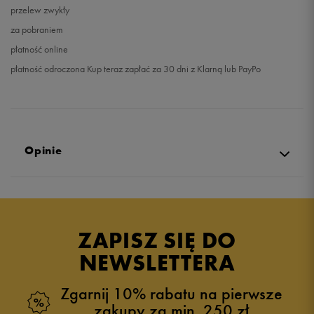
przelew zwykły
za pobraniem
płatność online
płatność odroczona Kup teraz zapłać za 30 dni z Klarną lub PayPo
Opinie
Produkt nie posiada recenzji
ZAPISZ SIĘ DO
NEWSLETTERA
Zgarnij 10% rabatu na pierwsze
zakupy za min. 250 zł