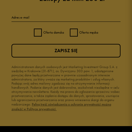
Adres e-mail
Oferta damska
Oferta męska
ZAPISZ SIĘ
Administratorem danych osobowych jest Marketing Investment Group S.A. z
siedzibą w Krakowie (31-871), os. Dywizjonu 303 paw. 1, udostępnione
powyżej dane będą przetwarzane w prawnie uzasadnionym interesie
administratora, za który uważa się marketing produktów i usług własnych.
Podając swój adres mailowy zgadzasz się na otrzymywanie informacji
handlowych. Podanie danych jest dobrowolne, aczkolwiek niezbędne w celu
otrzymywania newslettera. Każdy ma prawo do zgłoszenia sprzeciwu wobec
przetwarzania, a także żądania dostępu do danych, sprostowania, usunięcia
lub ograniczenia przetwarzania oraz prawo wniesienia skargi do organu
nadzorczego.
Pełną treść oświadczenia o ochronie prywatności można
znaleźć w Polityce prywatności.