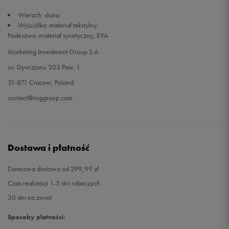
Wierzch: skóra
Wyściółka: materiał tekstylny
Podeszwa: materiał synetyczny, EVA
Marketing Investment Group S.A.
os. Dywizjonu 303 Paw. 1
31-871 Cracow, Poland
contact@miggroup.com
Dostawa i płatność
Darmowa dostawa od 299,99 zł
Czas realizacji 1-5 dni roboczych
30 dni na zwrot
Sposoby płatności: