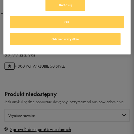
Dostosuj
OK
REEBOK ROYAL CLJOG 2
Odrzuć wszystkie
0.0
(
0
)
59,99
zł
z Vat
+ 300 PKT W
KLUBIE 50 STYLE
Produkt niedostępny
Jeśli artykuł będzie ponownie dostępny, otrzymasz od nas powiadomienie.
Wybierz rozmiar
Sprawdź dostępność w salonach
Rozmiary EU
Rozmiary US