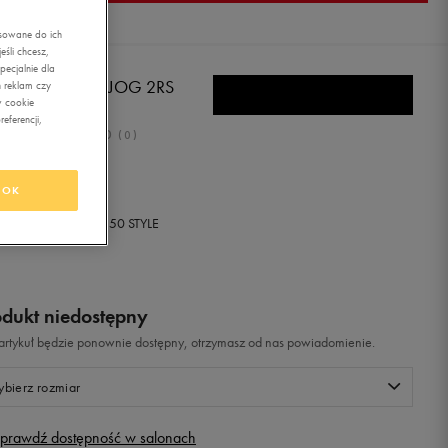
asowane do ich
śli chcesz,
ecjalnie dla
EBOK ROYAL CLJOG 2RS
 reklam czy
w cookie
eferencji,
0.0
(
0
)
ł
z Vat
OK
+ 0 PKT W
KLUBIE 50 STYLE
odukt niedostępny
i artykuł będzie ponownie dostępny, otrzymasz od nas powiadomienie.
bierz rozmiar
prawdź dostępność w salonach
Rozmiary EU
Rozmiary US