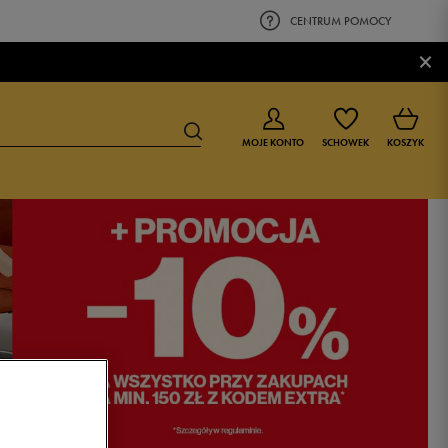
CENTRUM POMOCY
×
MOJE KONTO
SCHOWEK
KOSZYK
BUTY DLA CHŁOPCA
BUTY DLA DZIEWCZYNKI
0-4 lat
0-4 lat
4-8 lat
4-8 lat
9-16 lat
9-16 lat