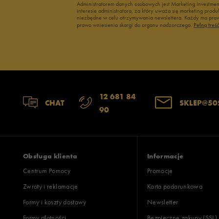
Administratorem danych osobowych jest Marketing Investme
interesie administratora, za który uważa się marketing pro
niezbędne w celu otrzymywania newslettera. Każdy ma prawo
prawo wniesienia skargi do organu nadzorczego.
Pełną treś
12 681 84
CHAT
SKLEP@50
90
Obsługa klienta
Informacje
Centrum Pomocy
Promocje
Zwroty i reklamacje
Karta podarunkowa
Formy i koszty dostawy
Newsletter
Formy płatności
Bezpieczne zakupy (SSL)