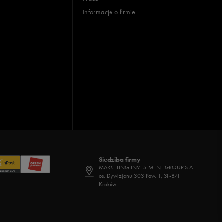
Informacje o firmie
Siedziba firmy
MARKETING INVESTMENT GROUP S.A.
os. Dywizjonu 303 Paw. 1, 31-871
Kraków