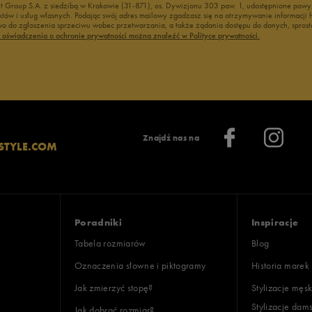
nt Group S.A. z siedzibą w Krakowie (31-871), os. Dywizjonu 303 paw. 1, udostępnione po
duktów i usług własnych. Podając swój adres mailowy zgadzasz się na otrzymywanie informacj
 do zgłoszenia sprzeciwu wobec przetwarzania, a także żądania dostępu do danych, sprost
ć oświadczenia o ochronie prywatności można znaleźć w Polityce prywatności.
Znajdź nas na
STYLE.COM
Poradniki
Inspiracje
Tabela rozmiarów
Blog
Oznaczenia słowne i piktogramy
Historia marek
Jak zmierzyć stopę?
Stylizacje męsk
Stylizacje dam
Jak dobrać rozmiar?