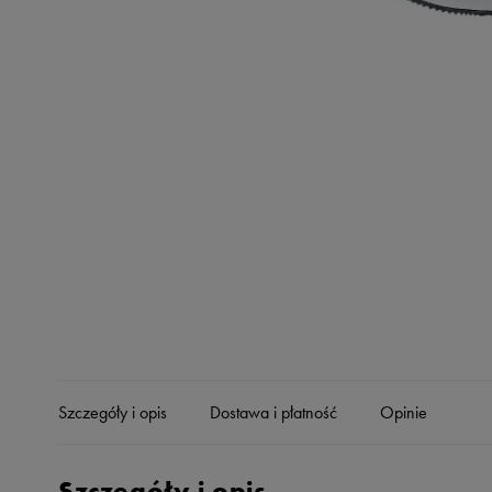
Skechers
Timberland
Umbro
Under Armour
Up8
U.S. Polo ASSN.
Vans
Szczegóły i opis
Dostawa i płatność
Opinie
Szczegóły i opis