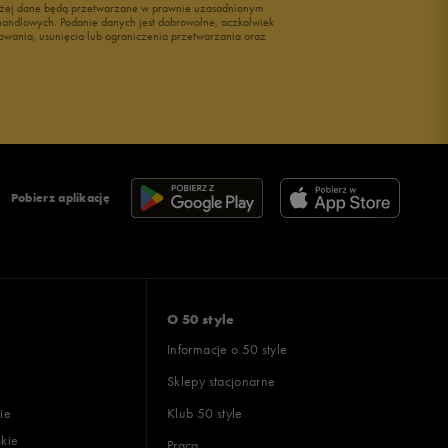
wyżej dane będą przetwarzane w prawnie uzasadnionym
i handlowych. Podanie danych jest dobrowolne, aczkolwiek
owania, usunięcia lub ograniczenia przetwarzania oraz
Pobierz aplikację
O 50 style
Informacje o 50 style
Sklepy stacjonarne
ie
Klub 50 style
skie
Praca