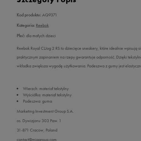
Kod produktu:
AQ9371
Kategoria:
Reebok
Płeć:
dla małych dzieci
Reebok Royal CLJog 2 RS to dziecięce sneakery, które idealnie wpisują si
praktycznym zapinaniem na rzepy gwarantuje odporność. Dzięki tekstyl
wkładka zwiększa wygodę użytkowania. Podeszwa z gumy jest elastyczn
Wierzch: materiał tekstylny
Wyściółka: materiał tekstylny
Podeszwa: guma
Marketing Investment Group S.A.
os. Dywizjonu 303 Paw. 1
31-871 Cracow, Poland
contact@miggroup.com