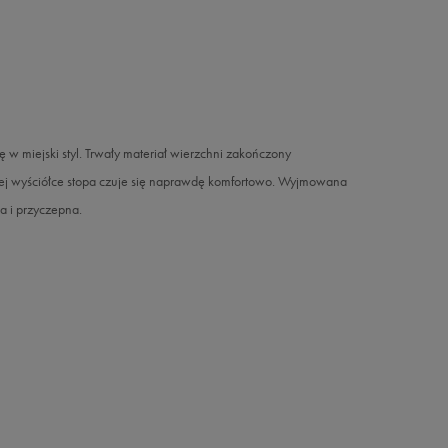
ę w miejski styl. Trwały materiał wierzchni zakończony
nej wyściółce stopa czuje się naprawdę komfortowo. Wyjmowana
a i przyczepna.