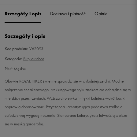
40,5
26 cm
Powiadom o dostępności
Szczegóły i opis
Dostawa i płatność
Opinie
41
26,5 cm
Powiadom o dostępności
Szczegóły i opis
42
27 cm
Powiadom o dostępności
Kod produktu:
V62093
42,5
27,5 cm
Powiadom o dostępności
Kategoria:
Buty outdoor
Płeć:
Męskie
43
28 cm
Powiadom o dostępności
Obuwie ROYAL HIKER świetnie sprawdzi się w chłodniejsze dni. Modne
44
28,5 cm
Powiadom o dostępności
połączenie sneakerowego i trekkingowego stylu znakomicie odnajdzie się w
miejskich przestrzeniach. Wyższa cholewka i miękki kołnierz wokół kostki
44,5
29 cm
Powiadom o dostępności
poprawią dopasowanie. Przyczepna i amortyzująca podeszwa zadba o
całodzienną wygodę noszenia. Stonowana kolorystyka z łatwością wpisze
45
29,5 cm
Powiadom o dostępności
się w męską garderobę.
45,5
30 cm
Powiadom o dostępności