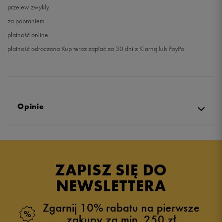
przelew zwykły
za pobraniem
płatność online
płatność odroczona Kup teraz zapłać za 30 dni z Klarną lub PayPo
Opinie
Produkt nie posiada recenzji
ZAPISZ SIĘ DO
NEWSLETTERA
Zgarnij 10% rabatu na pierwsze
zakupy za min. 250 zł