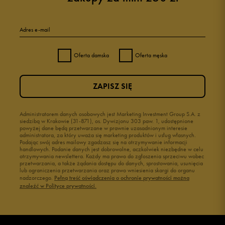
Adres e-mail
Oferta damska
Oferta męska
ZAPISZ SIĘ
Administratorem danych osobowych jest Marketing Investment Group S.A. z
siedzibą w Krakowie (31-871), os. Dywizjonu 303 paw. 1, udostępnione
powyżej dane będą przetwarzane w prawnie uzasadnionym interesie
administratora, za który uważa się marketing produktów i usług własnych.
Podając swój adres mailowy zgadzasz się na otrzymywanie informacji
handlowych. Podanie danych jest dobrowolne, aczkolwiek niezbędne w celu
otrzymywania newslettera. Każdy ma prawo do zgłoszenia sprzeciwu wobec
przetwarzania, a także żądania dostępu do danych, sprostowania, usunięcia
lub ograniczenia przetwarzania oraz prawo wniesienia skargi do organu
nadzorczego.
Pełną treść oświadczenia o ochronie prywatności można
znaleźć w Polityce prywatności.