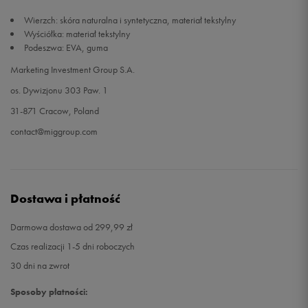
Wierzch: skóra naturalna i syntetyczna, materiał tekstylny
Wyściółka: materiał tekstylny
Podeszwa: EVA, guma
Marketing Investment Group S.A.
os. Dywizjonu 303 Paw. 1
31-871 Cracow, Poland
contact@miggroup.com
Dostawa i płatność
Darmowa dostawa od 299,99 zł
Czas realizacji 1-5 dni roboczych
30 dni na zwrot
Sposoby płatności: