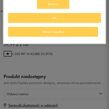
Dostosuj
OK
REEBOK ROYAL HIKER
Odrzuć wszystkie
0.0
(
0
)
59,99
zł
z Vat
+ 300 PKT W
KLUBIE 50 STYLE
Produkt niedostępny
Jeśli artykuł będzie ponownie dostępny, otrzymasz od nas powiadomienie.
Wybierz rozmiar
Sprawdź dostępność w salonach
Rozmiary EU
Rozmiary US