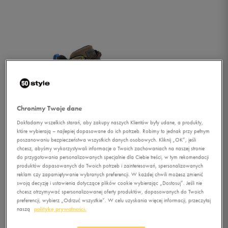
Chronimy Twoje dane
Dokładamy wszelkich starań, aby zakupy naszych Klientów były udane, a produkty,
które wybierają – najlepiej dopasowane do ich potrzeb. Robimy to jednak przy pełnym
poszanowaniu bezpieczeństwa wszystkich danych osobowych. Kliknij „OK”, jeśli
chcesz, abyśmy wykorzystywali informacje o Twoich zachowaniach na naszej stronie
do przygotowania personalizowanych specjalnie dla Ciebie treści, w tym rekomendacji
produktów dopasowanych do Twoich potrzeb i zainteresowań, spersonalizowanych
reklam czy zapamiętywanie wybranych preferencji. W każdej chwili możesz zmienić
swoją decyzję i ustawienia dotyczące plików cookie wybierając „Dostosuj”. Jeśli nie
chcesz otrzymywać spersonalizowanej oferty produktów, dopasowanych do Twoich
1/3
preferencji, wybierz „Odrzuć wszystkie”. W celu uzyskania więcej informacji, przeczytaj
naszą
politykę prywatności.