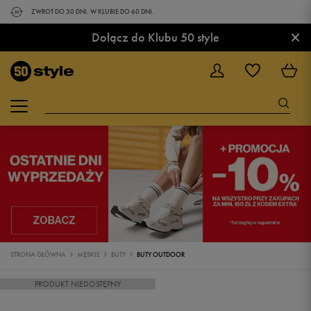
ZWROT DO 30 DNI. W KLUBIE DO 60 DNI.
×
Dołącz do Klubu 50 style
STRONA GŁÓWNA
MĘSKIE
BUTY
BUTY OUTDOOR
PRODUKT NIEDOSTĘPNY