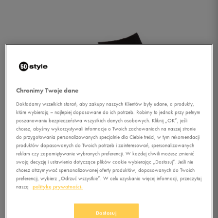
Chronimy Twoje dane
Dokładamy wszelkich starań, aby zakupy naszych Klientów były udane, a produkty,
które wybierają – najlepiej dopasowane do ich potrzeb. Robimy to jednak przy pełnym
poszanowaniu bezpieczeństwa wszystkich danych osobowych. Kliknij „OK”, jeśli
chcesz, abyśmy wykorzystywali informacje o Twoich zachowaniach na naszej stronie
do przygotowania personalizowanych specjalnie dla Ciebie treści, w tym rekomendacji
1/1
produktów dopasowanych do Twoich potrzeb i zainteresowań, spersonalizowanych
reklam czy zapamiętywanie wybranych preferencji. W każdej chwili możesz zmienić
swoją decyzję i ustawienia dotyczące plików cookie wybierając „Dostosuj”. Jeśli nie
chcesz otrzymywać spersonalizowanej oferty produktów, dopasowanych do Twoich
preferencji, wybierz „Odrzuć wszystkie”. W celu uzyskania więcej informacji, przeczytaj
naszą
politykę prywatności.
REEBOK SKARPETY SE M
Dostosuj