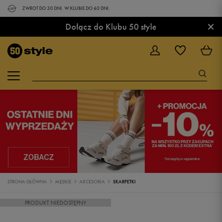
ZWROT DO 30 DNI. W KLUBIE DO 60 DNI.
×
Dołącz do Klubu 50 style
STRONA GŁÓWNA
MĘSKIE
AKCESORIA
SKARPETKI
PRODUKT NIEDOSTĘPNY