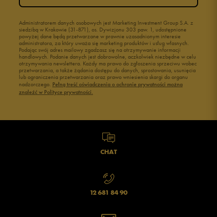
Administratorem danych osobowych jest Marketing Investment Group S.A. z
siedzibą w Krakowie (31-871), os. Dywizjonu 303 paw. 1, udostępnione
powyżej dane będą przetwarzane w prawnie uzasadnionym interesie
administratora, za który uważa się marketing produktów i usług własnych.
Podając swój adres mailowy zgadzasz się na otrzymywanie informacji
handlowych. Podanie danych jest dobrowolne, aczkolwiek niezbędne w celu
otrzymywania newslettera. Każdy ma prawo do zgłoszenia sprzeciwu wobec
przetwarzania, a także żądania dostępu do danych, sprostowania, usunięcia
lub ograniczenia przetwarzania oraz prawo wniesienia skargi do organu
nadzorczego.
Pełną treść oświadczenia o ochronie prywatności można
znaleźć w Polityce prywatności.
CHAT
12 681 84 90