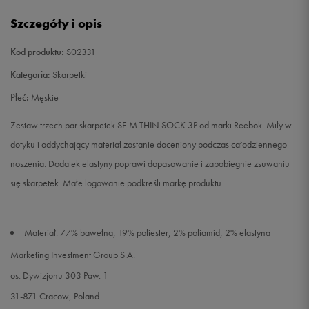
43-45
Powiadom o dostępności
Szczegóły i opis
Kod produktu:
S02331
Kategoria:
Skarpetki
Płeć:
Męskie
Zestaw trzech par skarpetek SE M THIN SOCK 3P od marki Reebok. Miły w
dotyku i oddychający materiał zostanie doceniony podczas całodziennego
noszenia. Dodatek elastyny poprawi dopasowanie i zapobiegnie zsuwaniu
się skarpetek. Małe logowanie podkreśli markę produktu.
Materiał: 77% bawełna, 19% poliester, 2% poliamid, 2% elastyna
Marketing Investment Group S.A.
os. Dywizjonu 303 Paw. 1
31-871 Cracow, Poland