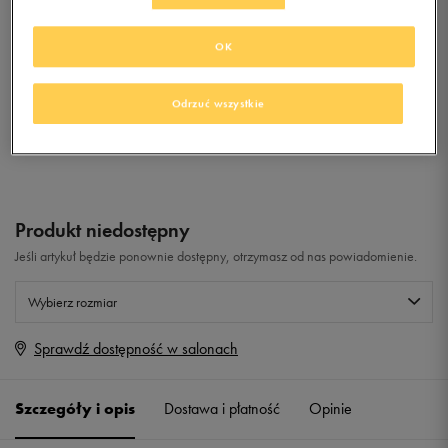
THIN SOCK 3P DARK GREY
HEATHER
OK
0.0
(
0
)
9,99
zł
z Vat
Odrzuć wszystkie
+ 50 PKT W
KLUBIE 50 STYLE
Produkt niedostępny
Jeśli artykuł będzie ponownie dostępny, otrzymasz od nas powiadomienie.
Wybierz rozmiar
Sprawdź dostępność w salonach
Rozmiary EU
Rozmiary US
40-42
Powiadom o dostępności
Szczegóły i opis
Dostawa i płatność
Opinie