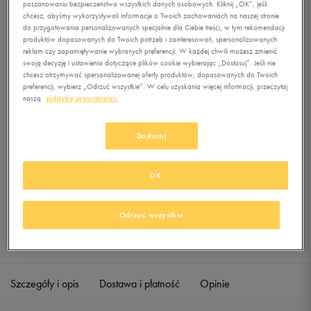
poszanowaniu bezpieczeństwa wszystkich danych osobowych. Kliknij „OK”, jeśli
THIN SOCK 3P MEDIUM
chcesz, abyśmy wykorzystywali informacje o Twoich zachowaniach na naszej stronie
GREY HEATHER
do przygotowania personalizowanych specjalnie dla Ciebie treści, w tym rekomendacji
produktów dopasowanych do Twoich potrzeb i zainteresowań, spersonalizowanych
0.0
reklam czy zapamiętywanie wybranych preferencji. W każdej chwili możesz zmienić
(
0
)
swoją decyzję i ustawienia dotyczące plików cookie wybierając „Dostosuj”. Jeśli nie
4,99
zł
z Vat
chcesz otrzymywać spersonalizowanej oferty produktów, dopasowanych do Twoich
preferencji, wybierz „Odrzuć wszystkie”. W celu uzyskania więcej informacji, przeczytaj
+ 25 PKT W
KLUBIE 50 STYLE
naszą
politykę prywatności.
Dostosuj
Produkt niedostępny
OK
Jeśli artykuł będzie ponownie dostępny, otrzymasz od nas powiadomienie.
Wybierz rozmiar
Odrzuć wszystkie
Sprawdź dostępność w salonach
Rozmiary EU
Rozmiary US
40-42
Powiadom o dostępności
Szczegóły i opis
Dostawa i płatność
Opinie