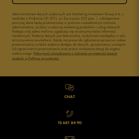
Administratorem danych osobowych jest Marketing Investment Group S.A. z
siedzibą w Krakowie (31-871), os. Dywizjonu 303 paw. 1, udostępnione
powyżej dane będą przetwarzane w prawnie uzasadnionym interesie
administratora, za który uważa się marketing produktów i usług własnych.
Podając swój adres mailowy zgadzasz się na otrzymywanie informacji
handlowych. Podanie danych jest dobrowolne, aczkolwiek niezbędne w celu
otrzymywania newslettera. Każdy ma prawo do zgłoszenia sprzeciwu wobec
przetwarzania, a także żądania dostępu do danych, sprostowania, usunięcia
lub ograniczenia przetwarzania oraz prawo wniesienia skargi do organu
nadzorczego.
Pełną treść oświadczenia o ochronie prywatności można
znaleźć w Polityce prywatności.
CHAT
12 681 84 90