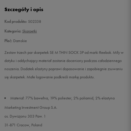
43-45
Powiadom o dostępności
Szczegóły i opis
Kod produktu:
S02338
Kategoria:
Skarpetki
Płeć:
Damskie
Zestaw trzech par skarpetek SE M THIN SOCK 3P od marki Reebok. Miły w
dotyku i oddychający materiał zostanie doceniony podczas całodziennego
noszenia. Dodatek elastyny poprawi dopasowanie i zapobiegnie zsuwaniu
się skarpetek. Małe logowanie podkreśli markę produktu.
Materiał: 77% bawełna, 19% poliester, 2% poliamid, 2% elastyna
Marketing Investment Group S.A.
os. Dywizjonu 303 Paw. 1
31-871 Cracow, Poland