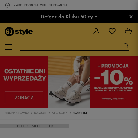
ZWROT DO 30 DNI. W KLUBIE DO 60 DNI.
×
Dołącz do Klubu 50 style
STRONA GŁÓWNA
DAMSKIE
AKCESORIA
SKARPETKI
PRODUKT NIEDOSTĘPNY