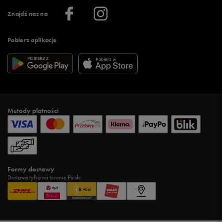
Informacje o firmie
Więcej regulaminów >
Znajdź nas na
Pobierz aplikację
Metody płatności
Formy dostawy
Dostawa tylko na terenie Polski