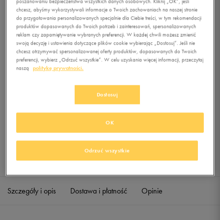
poszanowaniu bezpieczeństwa wszystkich danych osobowych. Kliknij „OK”, jeśli
THIN SOCK 3P WHITE
chcesz, abyśmy wykorzystywali informacje o Twoich zachowaniach na naszej stronie
do przygotowania personalizowanych specjalnie dla Ciebie treści, w tym rekomendacji
0.0
produktów dopasowanych do Twoich potrzeb i zainteresowań, spersonalizowanych
(
0
)
reklam czy zapamiętywanie wybranych preferencji. W każdej chwili możesz zmienić
9,99
zł
z Vat
swoją decyzję i ustawienia dotyczące plików cookie wybierając „Dostosuj”. Jeśli nie
chcesz otrzymywać spersonalizowanej oferty produktów, dopasowanych do Twoich
+ 50 PKT W
KLUBIE 50 STYLE
preferencji, wybierz „Odrzuć wszystkie”. W celu uzyskania więcej informacji, przeczytaj
naszą
politykę prywatności.
Dostosuj
Produkt niedostępny
Jeśli artykuł będzie ponownie dostępny, otrzymasz od nas powiadomienie.
OK
Wybierz rozmiar
Odrzuć wszystkie
Sprawdź dostępność w salonach
Rozmiary EU
Rozmiary US
40-42
Powiadom o dostępności
Szczegóły i opis
Dostawa i płatność
Opinie
43-45
Powiadom o dostępności