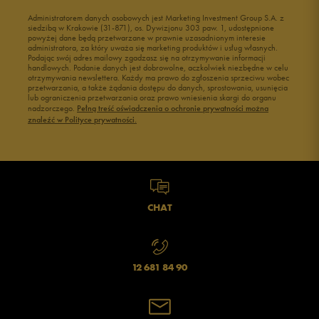
Administratorem danych osobowych jest Marketing Investment Group S.A. z
siedzibą w Krakowie (31-871), os. Dywizjonu 303 paw. 1, udostępnione
powyżej dane będą przetwarzane w prawnie uzasadnionym interesie
administratora, za który uważa się marketing produktów i usług własnych.
Podając swój adres mailowy zgadzasz się na otrzymywanie informacji
handlowych. Podanie danych jest dobrowolne, aczkolwiek niezbędne w celu
otrzymywania newslettera. Każdy ma prawo do zgłoszenia sprzeciwu wobec
przetwarzania, a także żądania dostępu do danych, sprostowania, usunięcia
lub ograniczenia przetwarzania oraz prawo wniesienia skargi do organu
nadzorczego.
Pełną treść oświadczenia o ochronie prywatności można
znaleźć w Polityce prywatności.
CHAT
12 681 84 90