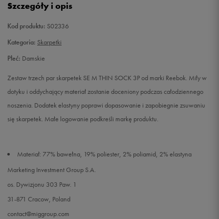
Szczegóły i opis
Kod produktu:
S02336
Kategoria:
Skarpetki
Płeć:
Damskie
Zestaw trzech par skarpetek SE M THIN SOCK 3P od marki Reebok. Miły w
dotyku i oddychający materiał zostanie doceniony podczas całodziennego
noszenia. Dodatek elastyny poprawi dopasowanie i zapobiegnie zsuwaniu
się skarpetek. Małe logowanie podkreśli markę produktu.
Materiał: 77% bawełna, 19% poliester, 2% poliamid, 2% elastyna
Marketing Investment Group S.A.
os. Dywizjonu 303 Paw. 1
31-871 Cracow, Poland
contact@miggroup.com