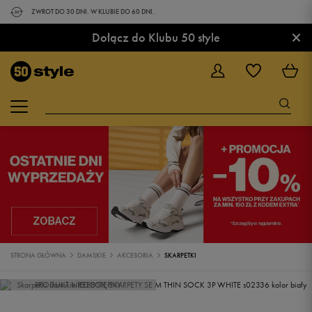
ZWROT DO 30 DNI. W KLUBIE DO 60 DNI.
×
Dołącz do Klubu 50 style
STRONA GŁÓWNA
DAMSKIE
AKCESORIA
SKARPETKI
PRODUKT NIEDOSTĘPNY