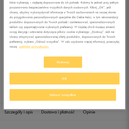
PNT
które wybierają – najlepiej dopasowane do ich potrzeb. Robimy to jednak przy pełnym
poszanowaniu bezpieczeństwa wszystkich danych osobowych. Kliknij „OK”, jeśli
chcesz, abyśmy wykorzystywali informacje o Twoich zachowaniach na naszej stronie
0.0
(
0
)
do przygotowania personalizowanych specjalnie dla Ciebie treści, w tym rekomendacji
0
zł
z Vat
produktów dopasowanych do Twoich potrzeb i zainteresowań, spersonalizowanych
reklam czy zapamiętywanie wybranych preferencji. W każdej chwili możesz zmienić
swoją decyzję i ustawienia dotyczące plików cookie wybierając „Dostosuj”. Jeśli nie
+ 0 PKT W
KLUBIE 50 STYLE
chcesz otrzymywać spersonalizowanej oferty produktów, dopasowanych do Twoich
preferencji, wybierz „Odrzuć wszystkie”. W celu uzyskania więcej informacji, przeczytaj
naszą
politykę prywatności.
Produkt niedostępny
Dostosuj
Jeśli artykuł będzie ponownie dostępny, otrzymasz od nas powiadomienie.
OK
Wybierz rozmiar
Sprawdź dostępność w salonach
Odrzuć wszystkie
XS
Powiadom o dostępności
Szczegóły i opis
Dostawa i płatność
Opinie
S
Powiadom o dostępności
M
Powiadom o dostępności