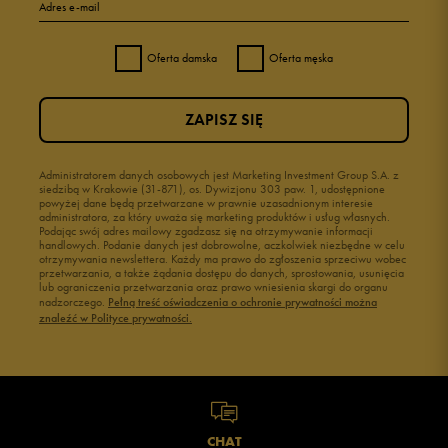
Adres e-mail
Oferta damska
Oferta męska
ZAPISZ SIĘ
Administratorem danych osobowych jest Marketing Investment Group S.A. z
siedzibą w Krakowie (31-871), os. Dywizjonu 303 paw. 1, udostępnione
powyżej dane będą przetwarzane w prawnie uzasadnionym interesie
administratora, za który uważa się marketing produktów i usług własnych.
Podając swój adres mailowy zgadzasz się na otrzymywanie informacji
handlowych. Podanie danych jest dobrowolne, aczkolwiek niezbędne w celu
otrzymywania newslettera. Każdy ma prawo do zgłoszenia sprzeciwu wobec
przetwarzania, a także żądania dostępu do danych, sprostowania, usunięcia
lub ograniczenia przetwarzania oraz prawo wniesienia skargi do organu
nadzorczego.
Pełną treść oświadczenia o ochronie prywatności można
znaleźć w Polityce prywatności.
CHAT