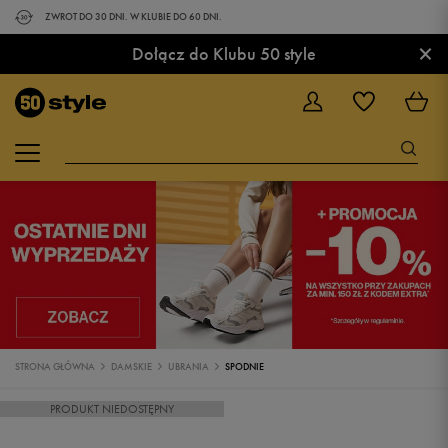
ZWROT DO 30 DNI. W KLUBIE DO 60 DNI.
×
Dołącz do Klubu 50 style
STRONA GŁÓWNA
DAMSKIE
UBRANIA
SPODNIE
PRODUKT NIEDOSTĘPNY