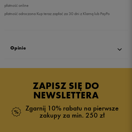
płatność online
płatność odroczona Kup teraz zapłać za 30 dni z Klarną lub PayPo
Opinie
Produkt nie posiada recenzji
ZAPISZ SIĘ DO
NEWSLETTERA
Zgarnij 10% rabatu na pierwsze
zakupy za min. 250 zł