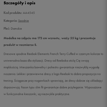
Szczegóły i opis
L
Powiadom o dostępności
Kod produktu:
AA4545
Kategoria:
Spodnie
Płeć:
Damskie
Modelka na zdjęciu ma 175 cm wzrostu, waży 55 kg i prezentuje
produkt w rozmiarze S.
Dresowe spodnie Reebok Elements French Terry Cuffed w czarnym kolorze to
uniwersalna baza dla stylizacji. Dresy od Reeboka otulą Cię swoją
miękkością. Mieszanka bawełny i poliestru gwarantuje niezwykłą wygodę
noszenia. Lekkie i przewiewne dresy z logo Reebok to dobra propozycja na
trening. Ściągacze przy nogawkach sprawiają, że dresy dobrze się układają i
dopasowują. Fason typu slim fit gwarantuje dobre przyleganie. Wyposażone
w funkcjonalne kieszonki, są niezwykle praktyczne.