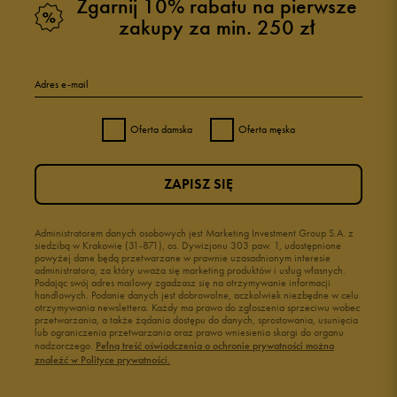
Zgarnij 10% rabatu na pierwsze
zakupy za min. 250 zł
Adres e-mail
Oferta damska
Oferta męska
ZAPISZ SIĘ
Administratorem danych osobowych jest Marketing Investment Group S.A. z
siedzibą w Krakowie (31-871), os. Dywizjonu 303 paw. 1, udostępnione
powyżej dane będą przetwarzane w prawnie uzasadnionym interesie
administratora, za który uważa się marketing produktów i usług własnych.
Podając swój adres mailowy zgadzasz się na otrzymywanie informacji
handlowych. Podanie danych jest dobrowolne, aczkolwiek niezbędne w celu
otrzymywania newslettera. Każdy ma prawo do zgłoszenia sprzeciwu wobec
przetwarzania, a także żądania dostępu do danych, sprostowania, usunięcia
lub ograniczenia przetwarzania oraz prawo wniesienia skargi do organu
nadzorczego.
Pełną treść oświadczenia o ochronie prywatności można
znaleźć w Polityce prywatności.