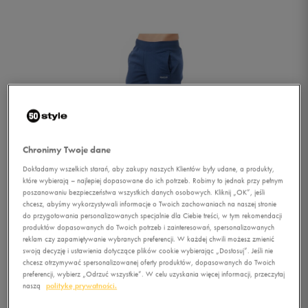
Chronimy Twoje dane
Dokładamy wszelkich starań, aby zakupy naszych Klientów były udane, a produkty,
które wybierają – najlepiej dopasowane do ich potrzeb. Robimy to jednak przy pełnym
poszanowaniu bezpieczeństwa wszystkich danych osobowych. Kliknij „OK”, jeśli
chcesz, abyśmy wykorzystywali informacje o Twoich zachowaniach na naszej stronie
do przygotowania personalizowanych specjalnie dla Ciebie treści, w tym rekomendacji
produktów dopasowanych do Twoich potrzeb i zainteresowań, spersonalizowanych
reklam czy zapamiętywanie wybranych preferencji. W każdej chwili możesz zmienić
swoją decyzję i ustawienia dotyczące plików cookie wybierając „Dostosuj”. Jeśli nie
1/3
chcesz otrzymywać spersonalizowanej oferty produktów, dopasowanych do Twoich
preferencji, wybierz „Odrzuć wszystkie”. W celu uzyskania więcej informacji, przeczytaj
naszą
politykę prywatności.