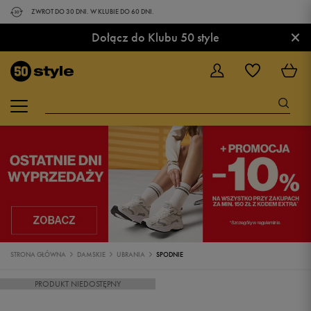
ZWROT DO 30 DNI. W KLUBIE DO 60 DNI.
×
Dołącz do Klubu 50 style
STRONA GŁÓWNA
DAMSKIE
UBRANIA
SPODNIE
PRODUKT NIEDOSTĘPNY