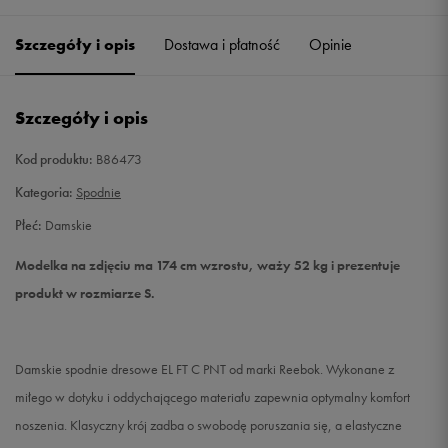
Szczegóły i opis
Dostawa i płatność
Opinie
S
Powiadom o dostępności
M
Powiadom o dostępności
Szczegóły i opis
L
Powiadom o dostępności
Kod produktu:
B86473
Kategoria:
Spodnie
Płeć:
Damskie
Modelka na zdjęciu ma 174 cm wzrostu, waży 52 kg i prezentuje
produkt w rozmiarze S.
Damskie spodnie dresowe EL FT C PNT od marki Reebok. Wykonane z
miłego w dotyku i oddychającego materiału zapewnia optymalny komfort
noszenia. Klasyczny krój zadba o swobodę poruszania się, a elastyczne