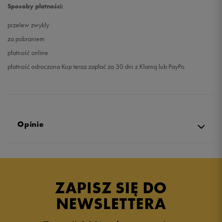
Sposoby płatności:
przelew zwykły
za pobraniem
płatność online
płatność odroczona Kup teraz zapłać za 30 dni z Klarną lub PayPo
Opinie
Produkt nie posiada recenzji
ZAPISZ SIĘ DO
NEWSLETTERA