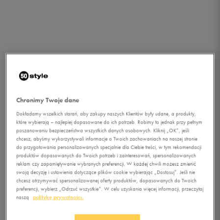
Chronimy Twoje dane
Dokładamy wszelkich starań, aby zakupy naszych Klientów były udane, a produkty,
które wybierają – najlepiej dopasowane do ich potrzeb. Robimy to jednak przy pełnym
poszanowaniu bezpieczeństwa wszystkich danych osobowych. Kliknij „OK”, jeśli
chcesz, abyśmy wykorzystywali informacje o Twoich zachowaniach na naszej stronie
1/1
do przygotowania personalizowanych specjalnie dla Ciebie treści, w tym rekomendacji
produktów dopasowanych do Twoich potrzeb i zainteresowań, spersonalizowanych
reklam czy zapamiętywanie wybranych preferencji. W każdej chwili możesz zmienić
swoją decyzję i ustawienia dotyczące plików cookie wybierając „Dostosuj”. Jeśli nie
chcesz otrzymywać spersonalizowanej oferty produktów, dopasowanych do Twoich
preferencji, wybierz „Odrzuć wszystkie”. W celu uzyskania więcej informacji, przeczytaj
naszą
politykę prywatności.
REEBOK SPODNIE EL FT