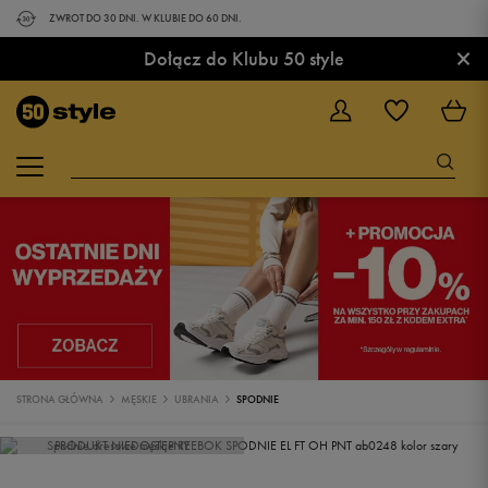
ZWROT DO 30 DNI. W KLUBIE DO 60 DNI.
×
Dołącz do Klubu 50 style
STRONA GŁÓWNA
MĘSKIE
UBRANIA
SPODNIE
PRODUKT NIEDOSTĘPNY