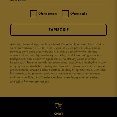
Adres e-mail
Oferta damska
Oferta męska
ZAPISZ SIĘ
Administratorem danych osobowych jest Marketing Investment Group S.A. z
siedzibą w Krakowie (31-871), os. Dywizjonu 303 paw. 1, udostępnione
powyżej dane będą przetwarzane w prawnie uzasadnionym interesie
administratora, za który uważa się marketing produktów i usług własnych.
Podając swój adres mailowy zgadzasz się na otrzymywanie informacji
handlowych. Podanie danych jest dobrowolne, aczkolwiek niezbędne w celu
otrzymywania newslettera. Każdy ma prawo do zgłoszenia sprzeciwu wobec
przetwarzania, a także żądania dostępu do danych, sprostowania, usunięcia
lub ograniczenia przetwarzania oraz prawo wniesienia skargi do organu
nadzorczego.
Pełną treść oświadczenia o ochronie prywatności można
znaleźć w Polityce prywatności.
CHAT