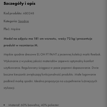
Szczegóły i opis
XL
Powiadom o dostępności
Kod produktu:
AB0248
Kategoria:
Spodnie
XXL
Powiadom o dostępności
Płeć:
Męskie
Model na zdjęciu ma 181 cm wzrostu, waży 72 kg i prezentuje
produkt w rozmiarze M.
Męskie spodnie dresowe EL OH FT PANT z jesiennej kolekcji marki Reebok.
Wykonanie z wysokiej jakości materiałów zapewni optymalny komfort
użytkowania. Regulowany ściągacz w pasie poprawi dopasowanie. Dwie
boczne kieszonki zwiększają funkcjonalność produktu. Małe logowanie
podkreśl markę spodni. Idealna propozycja na uzupełnienie luźniejszych
stylizacji.
Materiał: 60% bawełna, 40% poliester