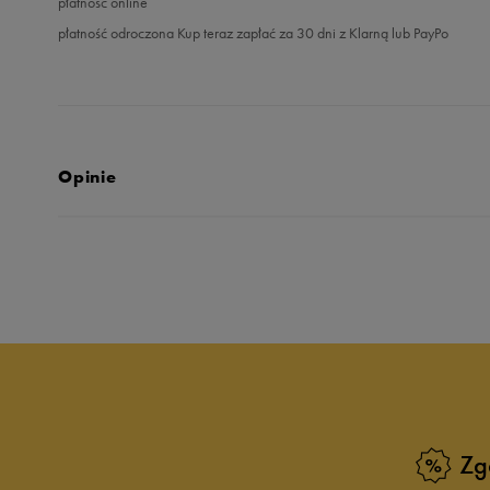
płatność online
płatność odroczona Kup teraz zapłać za 30 dni z Klarną lub PayPo
Opinie
Produkt nie posia
Zg