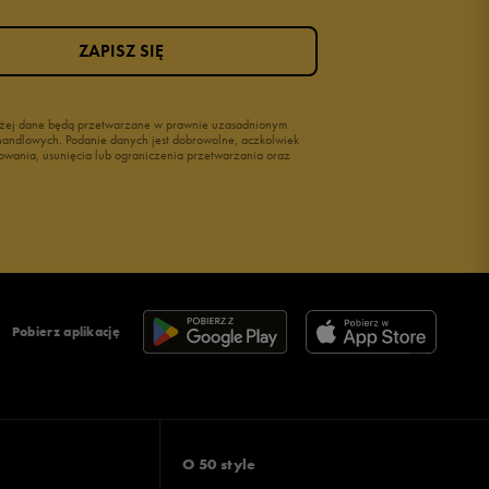
ZAPISZ SIĘ
wyżej dane będą przetwarzane w prawnie uzasadnionym
i handlowych. Podanie danych jest dobrowolne, aczkolwiek
owania, usunięcia lub ograniczenia przetwarzania oraz
Pobierz aplikację
O 50 style