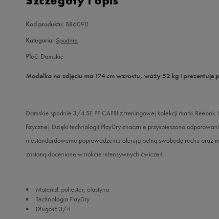
Szczegóły i opis
Kod produktu:
B86090
Kategoria:
Spodnie
Płeć:
Damskie
Modelka na zdjęciu ma 174 cm wzrostu, waży 52 kg i prezentuje 
Damskie spodnie 3/4 SE PP CAPRI z treningowej kolekcji marki Reebok. 
fizycznej. Dzięki technologii PlayDry znacznie przyspieszono odparowanie
niestandardowemu poprowadzeniu oferują pełną swobodę ruchu oraz mini
zostaną docenione w trakcie intensywnych ćwiczeń.
Materiał: poliester, elastyna
Technologia PlayDry
Długość 3/4