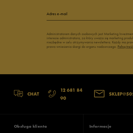
Adres e-mail
Administratorem danych osobowych jest Marketing Investme
interesie administratora, za który uważa się marketing pro
niezbędne w celu otrzymywania newslettera. Każdy ma prawo
prawo wniesienia skargi do organu nadzorczego.
Pełną treś
12 681 84
CHAT
SKLEP@50
90
Obsługa klienta
Informacje