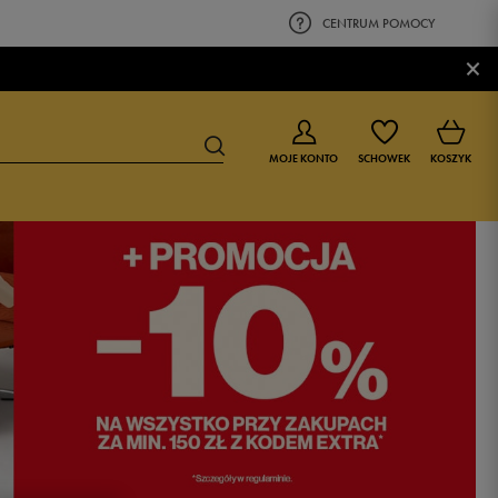
CENTRUM POMOCY
×
MOJE KONTO
SCHOWEK
KOSZYK
BUTY DLA CHŁOPCA
BUTY DLA DZIEWCZYNKI
0-4 lat
0-4 lat
4-8 lat
4-8 lat
9-16 lat
9-16 lat