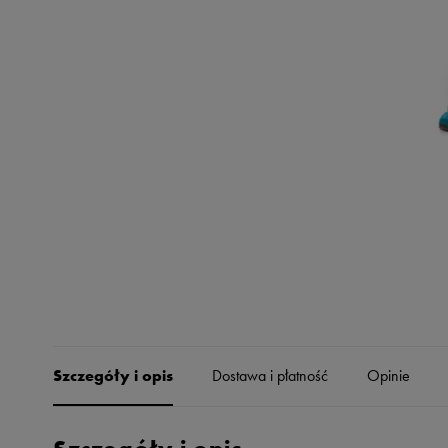
Skechers
Timberland
Umbro
Under Armour
Up8
U.S. Polo ASSN.
Vans
Szczegóły i opis
Dostawa i płatność
Opinie