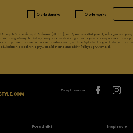
Oferta damska
Oferta męska
nt Group S.A. z siedzibą w Krakowie (31-871), os. Dywizjonu 303 paw. 1, udostępnione po
duktów i usług własnych. Podając swój adres mailowy zgadzasz się na otrzymywanie informacj
 do zgłoszenia sprzeciwu wobec przetwarzania, a także żądania dostępu do danych, sprost
ć oświadczenia o ochronie prywatności można znaleźć w Polityce prywatności.
Znajdź nas na
STYLE.COM
Poradniki
Inspiracje