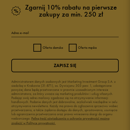
Zgarnij 10% rabatu na pierwsze
zakupy za min. 250 zł
Adres e-mail
Oferta damska
Oferta męska
ZAPISZ SIĘ
Administratorem danych osobowych jest Marketing Investment Group S.A. z
siedzibą w Krakowie (31-871), os. Dywizjonu 303 paw. 1, udostępnione
powyżej dane będą przetwarzane w prawnie uzasadnionym interesie
administratora, za który uważa się marketing produktów i usług własnych.
Podając swój adres mailowy zgadzasz się na otrzymywanie informacji
handlowych. Podanie danych jest dobrowolne, aczkolwiek niezbędne w celu
otrzymywania newslettera. Każdy ma prawo do zgłoszenia sprzeciwu wobec
przetwarzania, a także żądania dostępu do danych, sprostowania, usunięcia
lub ograniczenia przetwarzania oraz prawo wniesienia skargi do organu
nadzorczego.
Pełną treść oświadczenia o ochronie prywatności można
znaleźć w Polityce prywatności.