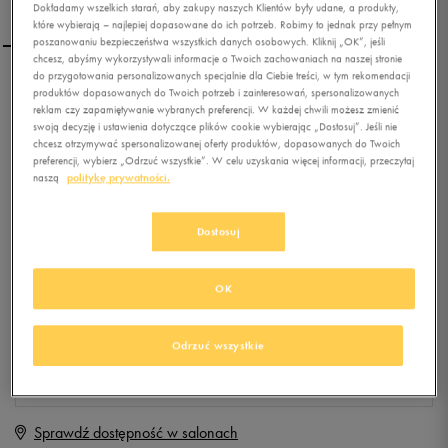
Dokładamy wszelkich starań, aby zakupy naszych Klientów były udane, a produkty,
które wybierają – najlepiej dopasowane do ich potrzeb. Robimy to jednak przy pełnym
poszanowaniu bezpieczeństwa wszystkich danych osobowych. Kliknij „OK”, jeśli
chcesz, abyśmy wykorzystywali informacje o Twoich zachowaniach na naszej stronie
do przygotowania personalizowanych specjalnie dla Ciebie treści, w tym rekomendacji
REEBOK SPODNIE SE SLIM
produktów dopasowanych do Twoich potrzeb i zainteresowań, spersonalizowanych
reklam czy zapamiętywanie wybranych preferencji. W każdej chwili możesz zmienić
swoją decyzję i ustawienia dotyczące plików cookie wybierając „Dostosuj”. Jeśli nie
chcesz otrzymywać spersonalizowanej oferty produktów, dopasowanych do Twoich
0.0
(
0
)
preferencji, wybierz „Odrzuć wszystkie”. W celu uzyskania więcej informacji, przeczytaj
naszą
politykę prywatności.
0
zł
z Vat
+ 0 PKT W
KLUBIE 50 STYLE
Dostosuj
OK
Produkt niedostępny
Jeśli artykuł będzie ponownie dostępny, otrzymasz od nas powiadomienie.
Odrzuć wszystkie
Wybierz rozmiar
Sprawdź dostępność w salonach
XS
Powiadom o dostępności