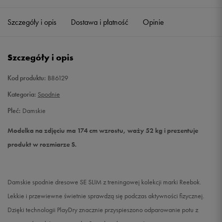
Szczegóły i opis
Dostawa i płatność
Opinie
S
Powiadom o dostępności
M
Powiadom o dostępności
Szczegóły i opis
L
Powiadom o dostępności
Kod produktu:
B86129
Kategoria:
Spodnie
Płeć:
Damskie
Modelka na zdjęciu ma 174 cm wzrostu, waży 52 kg i prezentuje
produkt w rozmiarze S.
Damskie spodnie dresowe SE SLIM z treningowej kolekcji marki Reebok.
Lekkie i przewiewne świetnie sprawdzą się podczas aktywności fizycznej.
Dzięki technologii PlayDry znacznie przyspieszono odparowanie potu z