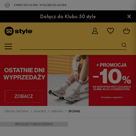
ZWROT DO 30 DNI. W KLUBIE DO 60 DNI.
×
Dołącz do Klubu 50 style
STRONA GŁÓWNA
DAMSKIE
UBRANIA
SPODNIE
PRODUKT NIEDOSTĘPNY