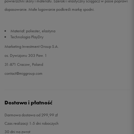
powierzchni skóry i materiału. Szeroki i elastyczny ściągacz w pasie poprawi
dopasowanie. Małe logowanie podkreśli markę spodni.
Materiał: poliester, elastyna
Technologia PlayDry
Marketing Investment Group S.A.
os. Dywizjonu 303 Paw. 1
31-871 Cracow, Poland
contact@miggroup.com
Dostawa i płatność
Darmowa dostawa od 299,99 zł
Czas realizacji 1-5 dni roboczych
30 dni na zwrot