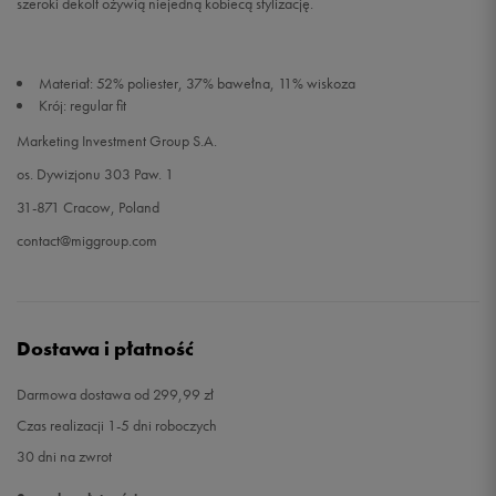
szeroki dekolt ożywią niejedną kobiecą stylizację.
Materiał: 52% poliester, 37% bawełna, 11% wiskoza
Krój: regular fit
Marketing Investment Group S.A.
os. Dywizjonu 303 Paw. 1
31-871 Cracow, Poland
contact@miggroup.com
Dostawa i płatność
Darmowa dostawa od 299,99 zł
Czas realizacji 1-5 dni roboczych
30 dni na zwrot