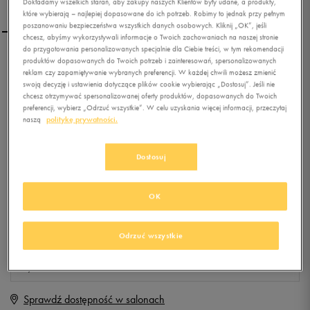
Dokładamy wszelkich starań, aby zakupy naszych Klientów były udane, a produkty,
które wybierają – najlepiej dopasowane do ich potrzeb. Robimy to jednak przy pełnym
poszanowaniu bezpieczeństwa wszystkich danych osobowych. Kliknij „OK”, jeśli
chcesz, abyśmy wykorzystywali informacje o Twoich zachowaniach na naszej stronie
do przygotowania personalizowanych specjalnie dla Ciebie treści, w tym rekomendacji
produktów dopasowanych do Twoich potrzeb i zainteresowań, spersonalizowanych
REEBOK T-SHIRT LS SEL LS
reklam czy zapamiętywanie wybranych preferencji. W każdej chwili możesz zmienić
TEE
swoją decyzję i ustawienia dotyczące plików cookie wybierając „Dostosuj”. Jeśli nie
chcesz otrzymywać spersonalizowanej oferty produktów, dopasowanych do Twoich
preferencji, wybierz „Odrzuć wszystkie”. W celu uzyskania więcej informacji, przeczytaj
0.0
(
0
)
naszą
politykę prywatności.
0
zł
z Vat
+ 0 PKT W
KLUBIE 50 STYLE
Dostosuj
OK
Produkt niedostępny
Jeśli artykuł będzie ponownie dostępny, otrzymasz od nas powiadomienie.
Odrzuć wszystkie
Wybierz rozmiar
Sprawdź dostępność w salonach
XS
Powiadom o dostępności