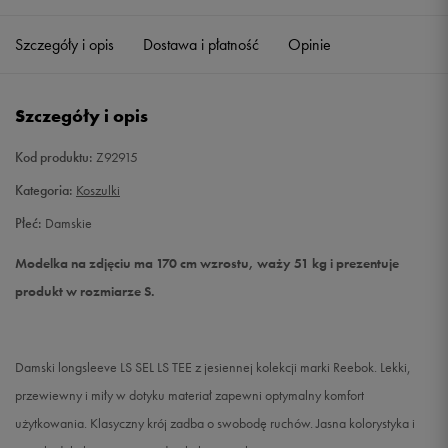
Szczegóły i opis
Dostawa i płatność
Opinie
S
Powiadom o dostępności
M
Powiadom o dostępności
Szczegóły i opis
L
Powiadom o dostępności
Kod produktu:
Z92915
Kategoria:
Koszulki
Płeć:
Damskie
Modelka na zdjęciu ma 170 cm wzrostu, waży 51 kg i prezentuje
produkt w rozmiarze S.
Damski longsleeve LS SEL LS TEE z jesiennej kolekcji marki Reebok. Lekki,
przewiewny i miły w dotyku materiał zapewni optymalny komfort
użytkowania. Klasyczny krój zadba o swobodę ruchów. Jasna kolorystyka i