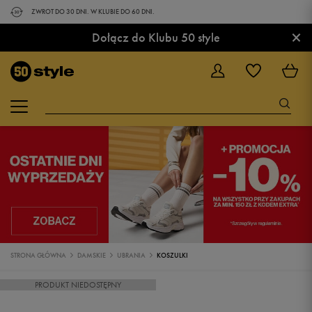
ZWROT DO 30 DNI. W KLUBIE DO 60 DNI.
×
Dołącz do Klubu 50 style
STRONA GŁÓWNA
DAMSKIE
UBRANIA
KOSZULKI
PRODUKT NIEDOSTĘPNY