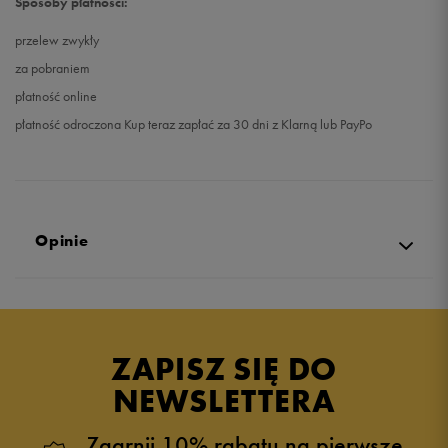
Sposoby płatności:
przelew zwykły
za pobraniem
płatność online
płatność odroczona Kup teraz zapłać za 30 dni z Klarną lub PayPo
Opinie
Produkt nie posiada recenzji
ZAPISZ SIĘ DO
NEWSLETTERA
Zgarnij 10% rabatu na pierwsze