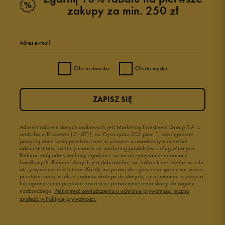
zakupy za min. 250 zł
Adres e-mail
Oferta damska
Oferta męska
ZAPISZ SIĘ
Administratorem danych osobowych jest Marketing Investment Group S.A. z
siedzibą w Krakowie (31-871), os. Dywizjonu 303 paw. 1, udostępnione
powyżej dane będą przetwarzane w prawnie uzasadnionym interesie
administratora, za który uważa się marketing produktów i usług własnych.
Podając swój adres mailowy zgadzasz się na otrzymywanie informacji
handlowych. Podanie danych jest dobrowolne, aczkolwiek niezbędne w celu
otrzymywania newslettera. Każdy ma prawo do zgłoszenia sprzeciwu wobec
przetwarzania, a także żądania dostępu do danych, sprostowania, usunięcia
lub ograniczenia przetwarzania oraz prawo wniesienia skargi do organu
nadzorczego.
Pełną treść oświadczenia o ochronie prywatności można
znaleźć w Polityce prywatności.