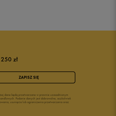
 250 zł
ZAPISZ SIĘ
wyżej dane będą przetwarzane w prawnie uzasadnionym
i handlowych. Podanie danych jest dobrowolne, aczkolwiek
owania, usunięcia lub ograniczenia przetwarzania oraz