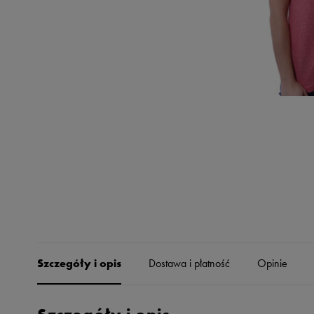
Skechers
Timberland
Umbro
Under Armour
Up8
U.S. Polo ASSN.
Vans
Szczegóły i opis
Dostawa i płatność
Opinie