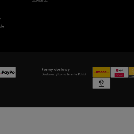
e
yle
Formy dostawy
Dostawa tylko na terenie Polski