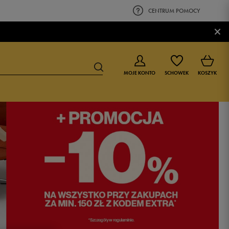
CENTRUM POMOCY
×
MOJE KONTO
SCHOWEK
KOSZYK
BUTY DLA CHŁOPCA
BUTY DLA DZIEWCZYNKI
0-4 lat
0-4 lat
4-8 lat
4-8 lat
9-16 lat
9-16 lat