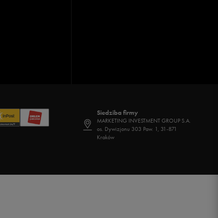
Siedziba firmy
MARKETING INVESTMENT GROUP S.A.
os. Dywizjonu 303 Paw. 1, 31-871
Kraków