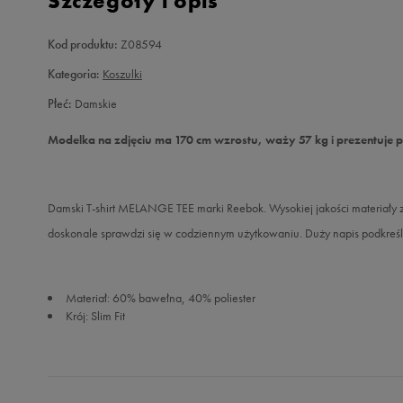
Szczegóły i opis
Kod produktu:
Z08594
Kategoria:
Koszulki
Płeć:
Damskie
Modelka na zdjęciu ma 170 cm wzrostu, waży 57 kg i prezentuje 
Damski T-shirt MELANGE TEE marki Reebok. Wysokiej jakości materiały 
doskonale sprawdzi się w codziennym użytkowaniu. Duży napis podkreśla
Materiał: 60% bawełna, 40% poliester
Krój: Slim Fit