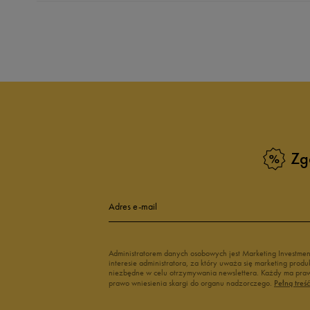
Produkt nie posia
Zg
Adres e-mail
Administratorem danych osobowych jest Marketing Investme
interesie administratora, za który uważa się marketing pro
niezbędne w celu otrzymywania newslettera. Każdy ma prawo
prawo wniesienia skargi do organu nadzorczego.
Pełną treś