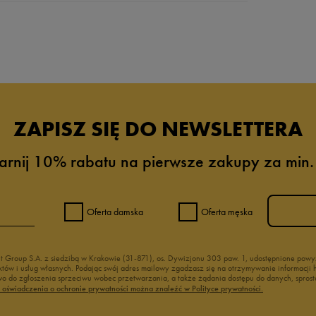
da recenzji
ZAPISZ SIĘ DO NEWSLETTERA
arnij 10% rabatu na pierwsze zakupy za min.
Oferta damska
Oferta męska
nt Group S.A. z siedzibą w Krakowie (31-871), os. Dywizjonu 303 paw. 1, udostępnione po
duktów i usług własnych. Podając swój adres mailowy zgadzasz się na otrzymywanie informacj
 do zgłoszenia sprzeciwu wobec przetwarzania, a także żądania dostępu do danych, sprost
ć oświadczenia o ochronie prywatności można znaleźć w Polityce prywatności.