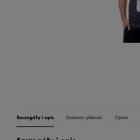
Skechers
Timberland
Umbro
Under Armour
Up8
U.S. Polo ASSN.
Vans
Szczegóły i opis
Dostawa i płatność
Opinie