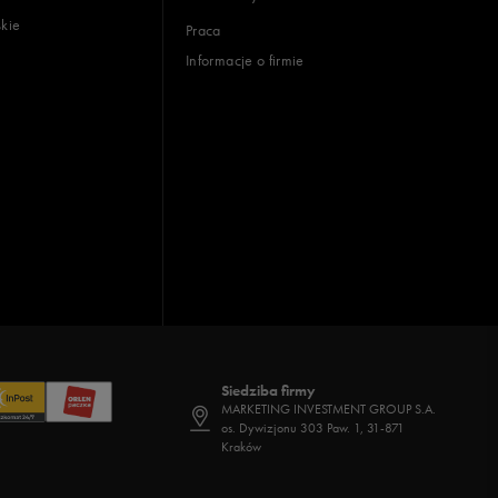
skie
Praca
Informacje o firmie
Siedziba firmy
MARKETING INVESTMENT GROUP S.A.
os. Dywizjonu 303 Paw. 1, 31-871
Kraków