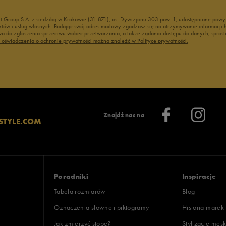
nt Group S.A. z siedzibą w Krakowie (31-871), os. Dywizjonu 303 paw. 1, udostępnione po
duktów i usług własnych. Podając swój adres mailowy zgadzasz się na otrzymywanie informacj
 do zgłoszenia sprzeciwu wobec przetwarzania, a także żądania dostępu do danych, sprost
ć oświadczenia o ochronie prywatności można znaleźć w Polityce prywatności.
Znajdź nas na
STYLE.COM
Poradniki
Inspiracje
Tabela rozmiarów
Blog
Oznaczenia słowne i piktogramy
Historia marek
Jak zmierzyć stopę?
Stylizacje męsk