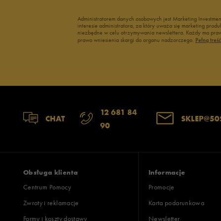
Administratorem danych osobowych jest Marketing Investme
interesie administratora, za który uważa się marketing pro
niezbędne w celu otrzymywania newslettera. Każdy ma prawo
prawo wniesienia skargi do organu nadzorczego.
Pełną treś
12 681 84
CHAT
SKLEP@50
90
Obsługa klienta
Informacje
Centrum Pomocy
Promocje
Zwroty i reklamacje
Karta podarunkowa
Formy i koszty dostawy
Newsletter