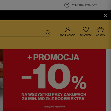
CENTRUM POMOCY
×
MOJE KONTO
SCHOWEK
KOSZYK
BUTY DLA CHŁOPCA
BUTY DLA DZIEWCZYNKI
0-4 lat
0-4 lat
4-8 lat
4-8 lat
9-16 lat
9-16 lat