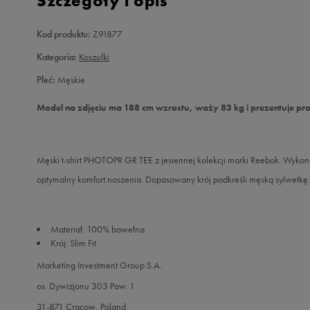
Szczegóły i opis
Kod produktu:
Z91877
Kategoria:
Koszulki
Płeć:
Męskie
Model na zdjęciu ma 188 cm wzrostu, waży 83 kg i prezentuje pr
Męski t-shirt PHOTOPR GR TEE z jesiennej kolekcji marki Reebok. Wyko
optymalny komfort noszenia. Dopasowany krój podkreśli męską sylwetkę.
Materiał: 100% bawełna
Krój: Slim Fit
Marketing Investment Group S.A.
os. Dywizjonu 303 Paw. 1
31-871 Cracow, Poland