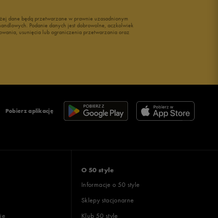
wyżej dane będą przetwarzane w prawnie uzasadnionym
i handlowych. Podanie danych jest dobrowolne, aczkolwiek
owania, usunięcia lub ograniczenia przetwarzania oraz
Pobierz aplikację
O 50 style
Informacje o 50 style
Sklepy stacjonarne
ie
Klub 50 style