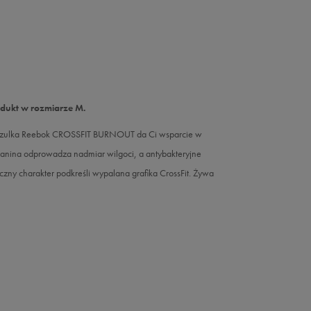
odukt w rozmiarze M.
oszulka Reebok CROSSFIT BURNOUT da Ci wsparcie w
anina odprowadza nadmiar wilgoci, a antybakteryjne
zny charakter podkreśli wypalana grafika CrossFit. Żywa