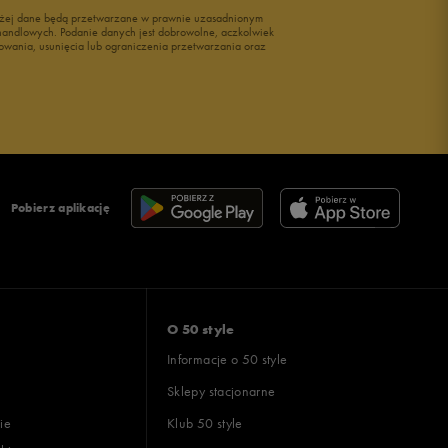
wyżej dane będą przetwarzane w prawnie uzasadnionym
i handlowych. Podanie danych jest dobrowolne, aczkolwiek
owania, usunięcia lub ograniczenia przetwarzania oraz
Pobierz aplikację
O 50 style
Informacje o 50 style
Sklepy stacjonarne
ie
Klub 50 style