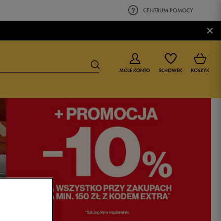
CENTRUM POMOCY
×
MOJE KONTO
SCHOWEK
KOSZYK
BUTY DLA CHŁOPCA
BUTY DLA DZIEWCZYNKI
0-4 lat
0-4 lat
4-8 lat
4-8 lat
9-16 lat
9-16 lat