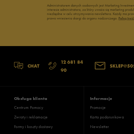
Administratorem danych osobowych jest Marketing Investme
interesie administratora, za który uważa się marketing pro
niezbędne w celu otrzymywania newslettera. Każdy ma prawo
prawo wniesienia skargi do organu nadzorczego.
Pełną treś
12 681 84
CHAT
SKLEP@50
90
Obsługa klienta
Informacje
Centrum Pomocy
Promocje
Zwroty i reklamacje
Karta podarunkowa
Formy i koszty dostawy
Newsletter