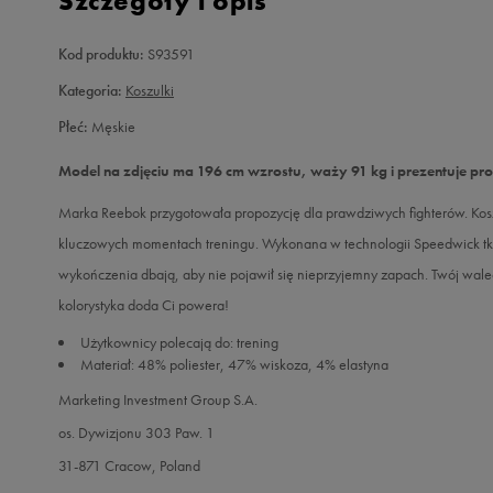
Szczegóły i opis
Kod produktu:
S93591
Kategoria:
Koszulki
Płeć:
Męskie
Model na zdjęciu ma 196 cm wzrostu, waży 91 kg i prezentuje pr
Marka Reebok przygotowała propozycję dla prawdziwych fighterów. K
kluczowych momentach treningu. Wykonana w technologii Speedwick tk
wykończenia dbają, aby nie pojawił się nieprzyjemny zapach. Twój walec
kolorystyka doda Ci powera!
Użytkownicy polecają do: trening
Materiał: 48% poliester, 47% wiskoza, 4% elastyna
Marketing Investment Group S.A.
os. Dywizjonu 303 Paw. 1
31-871 Cracow, Poland