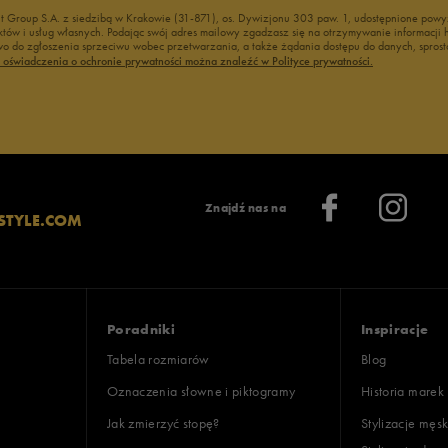
nt Group S.A. z siedzibą w Krakowie (31-871), os. Dywizjonu 303 paw. 1, udostępnione po
duktów i usług własnych. Podając swój adres mailowy zgadzasz się na otrzymywanie informacj
 do zgłoszenia sprzeciwu wobec przetwarzania, a także żądania dostępu do danych, sprost
ć oświadczenia o ochronie prywatności można znaleźć w Polityce prywatności.
Znajdź nas na
STYLE.COM
Poradniki
Inspiracje
Tabela rozmiarów
Blog
Oznaczenia słowne i piktogramy
Historia marek
Jak zmierzyć stopę?
Stylizacje męsk