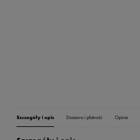
Skechers
Timberland
Umbro
Under Armour
Up8
U.S. Polo ASSN.
Vans
Szczegóły i opis
Dostawa i płatność
Opinie