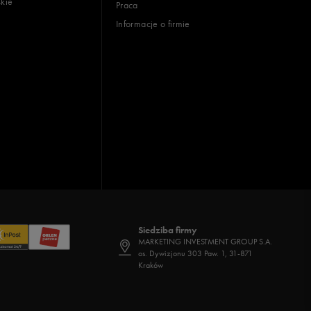
skie
Praca
Informacje o firmie
Siedziba firmy
MARKETING INVESTMENT GROUP S.A.
os. Dywizjonu 303 Paw. 1, 31-871
Kraków