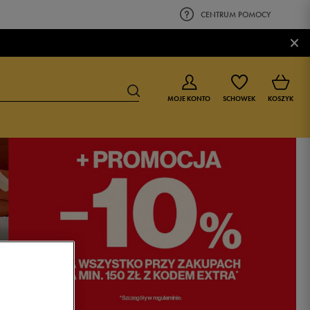
CENTRUM POMOCY
×
MOJE KONTO
SCHOWEK
KOSZYK
BUTY DLA CHŁOPCA
BUTY DLA DZIEWCZYNKI
0-4 lat
0-4 lat
4-8 lat
4-8 lat
9-16 lat
9-16 lat