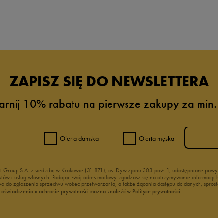
da recenzji
ZAPISZ SIĘ DO NEWSLETTERA
arnij 10% rabatu na pierwsze zakupy za min.
Oferta damska
Oferta męska
nt Group S.A. z siedzibą w Krakowie (31-871), os. Dywizjonu 303 paw. 1, udostępnione po
duktów i usług własnych. Podając swój adres mailowy zgadzasz się na otrzymywanie informacj
 do zgłoszenia sprzeciwu wobec przetwarzania, a także żądania dostępu do danych, sprost
ć oświadczenia o ochronie prywatności można znaleźć w Polityce prywatności.