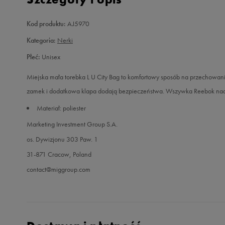
Kod produktu:
AJ5970
Kategoria:
Nerki
Płeć:
Unisex
Miejska mała torebka L U City Bag to komfortowy sposób na przechowa
zamek i dodatkowa klapa dodają bezpieczeństwa. Wszywka Reebok nad
Materiał: poliester
Marketing Investment Group S.A.
os. Dywizjonu 303 Paw. 1
31-871 Cracow, Poland
contact@miggroup.com