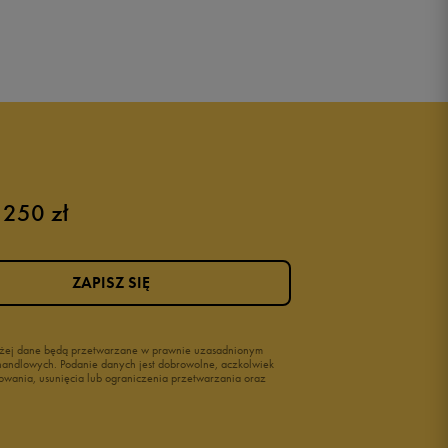
 250 zł
ZAPISZ SIĘ
wyżej dane będą przetwarzane w prawnie uzasadnionym
i handlowych. Podanie danych jest dobrowolne, aczkolwiek
owania, usunięcia lub ograniczenia przetwarzania oraz