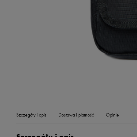
Skechers
Timberland
Umbro
Under Armour
Up8
U.S. Polo ASSN.
Vans
Szczegóły i opis
Dostawa i płatność
Opinie
Szczegóły i opis