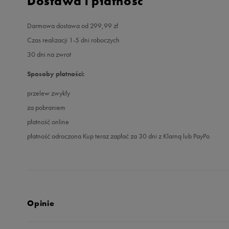
Dostawa i płatność
Darmowa dostawa od 299,99 zł
Czas realizacji 1-5 dni roboczych
30 dni na zwrot
Sposoby płatności:
przelew zwykły
za pobraniem
płatność online
płatność odroczona Kup teraz zapłać za 30 dni z Klarną lub PayPo
Opinie