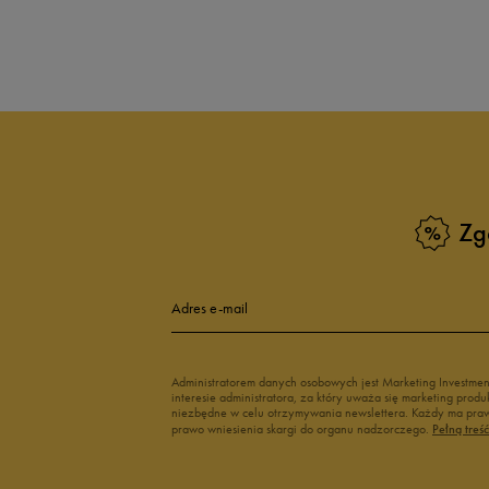
Produkt nie posia
Zg
Adres e-mail
Administratorem danych osobowych jest Marketing Investme
interesie administratora, za który uważa się marketing pro
niezbędne w celu otrzymywania newslettera. Każdy ma prawo
prawo wniesienia skargi do organu nadzorczego.
Pełną treś