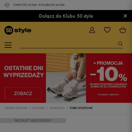
ZWROT DO 30 DNI. W KLUBIE DO 60 DNI.
×
Dołącz do Klubu 50 style
STRONA GŁÓWNA
DAMSKIE
AKCESORIA
TORBY SPORTOWE
PRODUKT NIEDOSTĘPNY