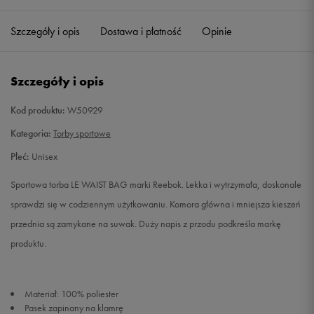
Szczegóły i opis
Dostawa i płatność
Opinie
Szczegóły i opis
Kod produktu:
W50929
Kategoria:
Torby sportowe
Płeć:
Unisex
Sportowa torba LE WAIST BAG marki Reebok. Lekka i wytrzymała, doskonale
sprawdzi się w codziennym użytkowaniu. Komora główna i mniejsza kieszeń
przednia są zamykane na suwak. Duży napis z przodu podkreśla markę
produktu.
Materiał: 100% poliester
Pasek zapinany na klamrę