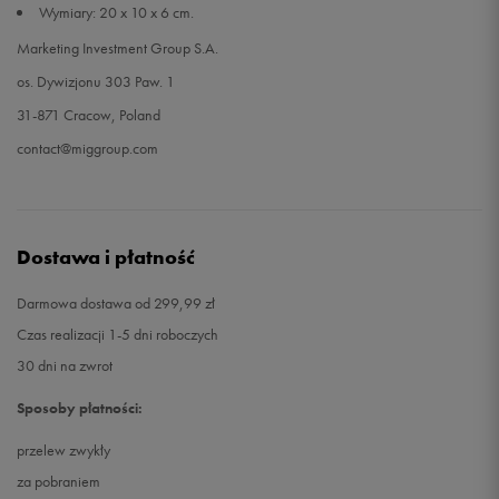
Wymiary: 20 x 10 x 6 cm.
Marketing Investment Group S.A.
os. Dywizjonu 303 Paw. 1
31-871 Cracow, Poland
contact@miggroup.com
Dostawa i płatność
Darmowa dostawa od 299,99 zł
Czas realizacji 1-5 dni roboczych
30 dni na zwrot
Sposoby płatności:
przelew zwykły
za pobraniem