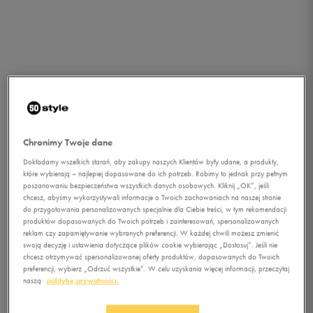
Chronimy Twoje dane
Dokładamy wszelkich starań, aby zakupy naszych Klientów były udane, a produkty,
które wybierają – najlepiej dopasowane do ich potrzeb. Robimy to jednak przy pełnym
poszanowaniu bezpieczeństwa wszystkich danych osobowych. Kliknij „OK”, jeśli
chcesz, abyśmy wykorzystywali informacje o Twoich zachowaniach na naszej stronie
do przygotowania personalizowanych specjalnie dla Ciebie treści, w tym rekomendacji
produktów dopasowanych do Twoich potrzeb i zainteresowań, spersonalizowanych
reklam czy zapamiętywanie wybranych preferencji. W każdej chwili możesz zmienić
swoją decyzję i ustawienia dotyczące plików cookie wybierając „Dostosuj”. Jeśli nie
chcesz otrzymywać spersonalizowanej oferty produktów, dopasowanych do Twoich
1/3
preferencji, wybierz „Odrzuć wszystkie”. W celu uzyskania więcej informacji, przeczytaj
naszą
politykę prywatności.