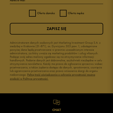
Adres e-mail
Oferta damska
Oferta męska
ZAPISZ SIĘ
Administratorem danych osobowych jest Marketing Investment Group S.A. z
siedzibą w Krakowie (31-871), os. Dywizjonu 303 paw. 1, udostępnione
powyżej dane będą przetwarzane w prawnie uzasadnionym interesie
administratora, za który uważa się marketing produktów i usług własnych.
Podając swój adres mailowy zgadzasz się na otrzymywanie informacji
handlowych. Podanie danych jest dobrowolne, aczkolwiek niezbędne w celu
otrzymywania newslettera. Każdy ma prawo do zgłoszenia sprzeciwu wobec
przetwarzania, a także żądania dostępu do danych, sprostowania, usunięcia
lub ograniczenia przetwarzania oraz prawo wniesienia skargi do organu
nadzorczego.
Pełną treść oświadczenia o ochronie prywatności można
znaleźć w Polityce prywatności.
CHAT