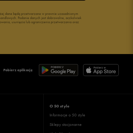
wyżej dane będą przetwarzane w prawnie uzasadnionym
i handlowych. Podanie danych jest dobrowolne, aczkolwiek
owania, usunięcia lub ograniczenia przetwarzania oraz
Pobierz aplikację
O 50 style
Informacje o 50 style
Sklepy stacjonarne