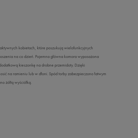
ywnych kobietach, które poszukują wielofunkcyjnych
do noszenia na co dzień. Pojemna główna komora wyposażona
 dodatkową kieszonkę na drobne przemidoty. Dzięki
ić na ramieniu lub w dłoni. Spód torby zabezpieczono łatwym
o żółtą wyściółką.