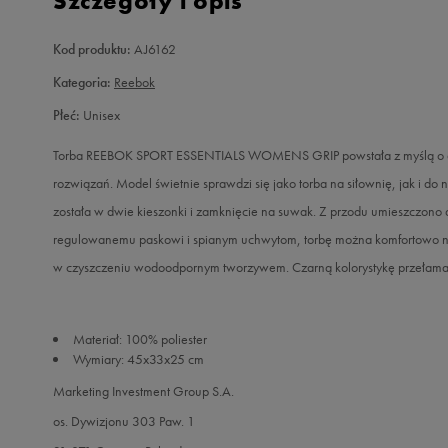
Szczegóły i opis
Kod produktu:
AJ6162
Kategoria:
Reebok
Płeć:
Unisex
Torba REEBOK SPORT ESSENTIALS WOMENS GRIP powstała z myślą o akt
rozwiązań. Model świetnie sprawdzi się jako torba na siłownię, jak i 
została w dwie kieszonki i zamknięcie na suwak. Z przodu umieszczono
regulowanemu paskowi i spianym uchwytom, torbę można komfortowo nos
w czyszczeniu wodoodpornym tworzywem. Czarną kolorystykę przełaman
Materiał: 100% poliester
Wymiary: 45x33x25 cm
Marketing Investment Group S.A.
os. Dywizjonu 303 Paw. 1