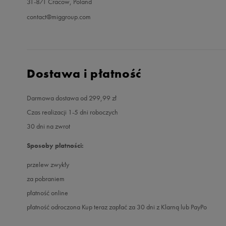
31-871 Cracow, Poland
contact@miggroup.com
Dostawa i płatność
Darmowa dostawa od 299,99 zł
Czas realizacji 1-5 dni roboczych
30 dni na zwrot
Sposoby płatności:
przelew zwykły
za pobraniem
płatność online
płatność odroczona Kup teraz zapłać za 30 dni z Klarną lub PayPo