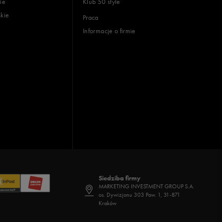
ie
Klub 50 style
skie
Praca
Informacje o firmie
Siedziba firmy
MARKETING INVESTMENT GROUP S.A.
os. Dywizjonu 303 Paw. 1, 31-871
Kraków