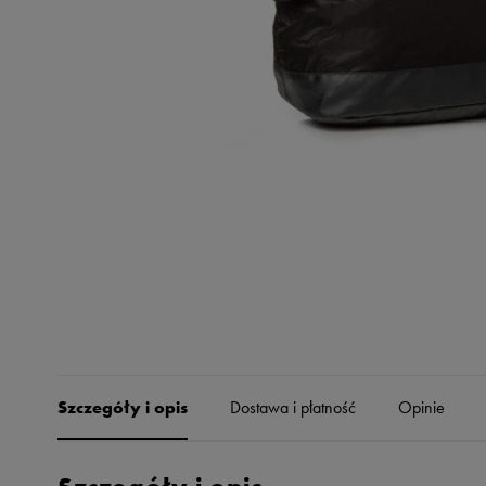
Skechers
Timberland
Umbro
Under Armour
Up8
U.S. Polo ASSN.
Vans
Szczegóły i opis
Dostawa i płatność
Opinie