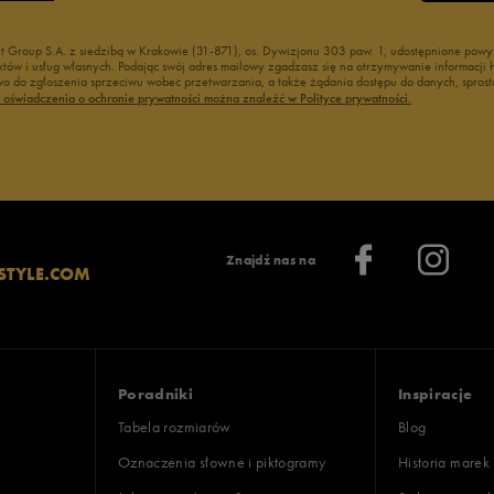
nt Group S.A. z siedzibą w Krakowie (31-871), os. Dywizjonu 303 paw. 1, udostępnione po
duktów i usług własnych. Podając swój adres mailowy zgadzasz się na otrzymywanie informacj
 do zgłoszenia sprzeciwu wobec przetwarzania, a także żądania dostępu do danych, sprost
ć oświadczenia o ochronie prywatności można znaleźć w Polityce prywatności.
Znajdź nas na
STYLE.COM
Poradniki
Inspiracje
Tabela rozmiarów
Blog
Oznaczenia słowne i piktogramy
Historia marek