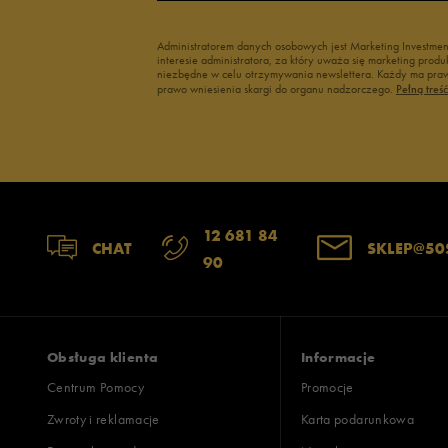
Administratorem danych osobowych jest Marketing Investme
interesie administratora, za który uważa się marketing pro
niezbędne w celu otrzymywania newslettera. Każdy ma prawo
prawo wniesienia skargi do organu nadzorczego.
Pełną treś
12 681 84
CHAT
SKLEP@50
90
Obsługa klienta
Informacje
Centrum Pomocy
Promocje
Zwroty i reklamacje
Karta podarunkowa