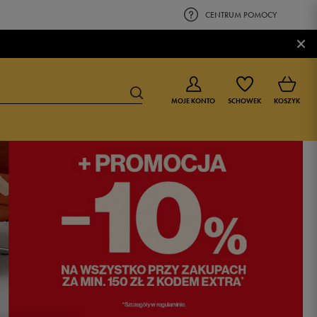
CENTRUM POMOCY
×
MOJE KONTO
SCHOWEK
KOSZYK
BUTY DLA CHŁOPCA
BUTY DLA DZIEWCZYNKI
0-4 lat
0-4 lat
4-8 lat
4-8 lat
9-16 lat
9-16 lat