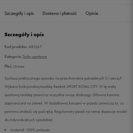
Szczegóły i opis
Dostawa i płatność
Opinie
Szczegóły i opis
Kod produktu:
AB1267
Kategoria:
Torby sportowe
Płeć:
Unisex
Szukasz praktycznego sposobu na przechowanie potrzebnych Ci rzeczy?
Wybierz funkcjonalną torebkę Reebok SPORT ROYAL CITY. W tę małą
sportową torebkę zmieścisz wszystkie swoje drobiazgi. Główna komora
zapinana jest na zamek. W dodatkowej kieszeni w przodu zmieścisz to, co
powinno znaleźć się pod ręką. Regulowany pasek na ramię dopasuje model
do indywidualnych upodobań.
Materiał: 100% poliester