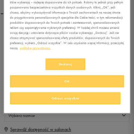
które wybierają – najlepiej dopasowane do ich potrzeb. Robimy to jednak przy pełnym
poszanowaniu bezpieczeństwa wszystkich danych osobowych. Kliknij „OK”, jeśli
chcesz, abyśmy wykorzystywali informacje o Twoich zachowaniach na naszej stronie
do przygotowania personalizowanych specjalnie dla Ciebie treści, w tym rekomendacji
produktów dopasowanych do Twoich potrzeb i zainteresowań, spersonalizowanych
REEBOK TOREBKA SPORT
reklam czy zapamiętywanie wybranych preferencji. W każdej chwili możesz zmienić
swoją decyzję i ustawienia dotyczące plików cookie wybierając „Dostosuj”. Jeśli nie
ROYAL CITY
chcesz otrzymywać spersonalizowanej oferty produktów, dopasowanych do Twoich
preferencji, wybierz „Odrzuć wszystkie”. W celu uzyskania więcej informacji, przeczytaj
0.0
(
0
)
naszą
politykę prywatności.
29,99
zł
z Vat
Dostosuj
+ 150 PKT W
KLUBIE 50 STYLE
OK
Produkt niedostępny
Odrzuć wszystkie
Jeśli artykuł będzie ponownie dostępny, otrzymasz od nas powiadomienie.
Wybierz rozmiar
Sprawdź dostępność w salonach
ONE SIZE
Powiadom o dostępności