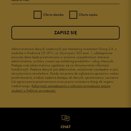
Oferta damska
Oferta męska
ZAPISZ SIĘ
Administratorem danych osobowych jest Marketing Investment Group S.A. z
siedzibą w Krakowie (31-871), os. Dywizjonu 303 paw. 1, udostępnione
powyżej dane będą przetwarzane w prawnie uzasadnionym interesie
administratora, za który uważa się marketing produktów i usług własnych.
Podając swój adres mailowy zgadzasz się na otrzymywanie informacji
handlowych. Podanie danych jest dobrowolne, aczkolwiek niezbędne w celu
otrzymywania newslettera. Każdy ma prawo do zgłoszenia sprzeciwu wobec
przetwarzania, a także żądania dostępu do danych, sprostowania, usunięcia
lub ograniczenia przetwarzania oraz prawo wniesienia skargi do organu
nadzorczego.
Pełną treść oświadczenia o ochronie prywatności można
znaleźć w Polityce prywatności.
CHAT