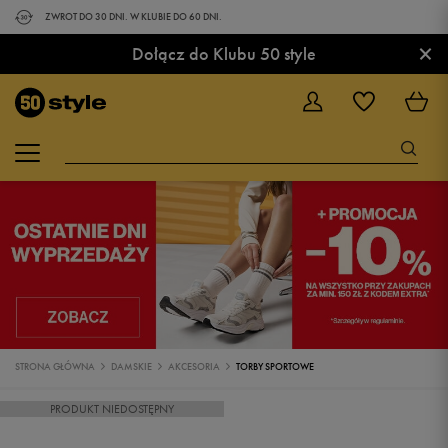
ZWROT DO 30 DNI. W KLUBIE DO 60 DNI.
×
Dołącz do Klubu 50 style
STRONA GŁÓWNA
DAMSKIE
AKCESORIA
TORBY SPORTOWE
PRODUKT NIEDOSTĘPNY